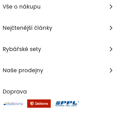
p
c
á
Vše o nákupu
n
í
a
í
p
t
r
í
Nejčtenější články
v
k
y
Rybářské sety
v
ý
p
Naše prodejny
i
s
u
Doprava