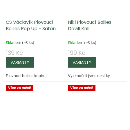
CS Václavík Plovoucí
Nikl Plovoucí Boilies
Boilies Pop Up - Satan
Devill Krill
Skladem
(
>3 ks
)
Skladem
(
>3 ks
)
139 Kč
199 Kč
Plovoucí boilies kopírují...
Vyzkoušeli jsme desítky...
Více za méně
Více za méně