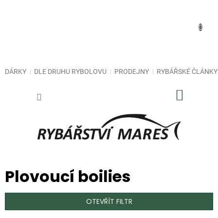
Přejít
na
obsah
DÁRKY
DLE DRUHU RYBOLOVU
PRODEJNY
RYBÁŘSKÉ ČLÁNKY
NÁKUP
KOŠÍK
Plovoucí boilies
OTEVŘÍT FILTR