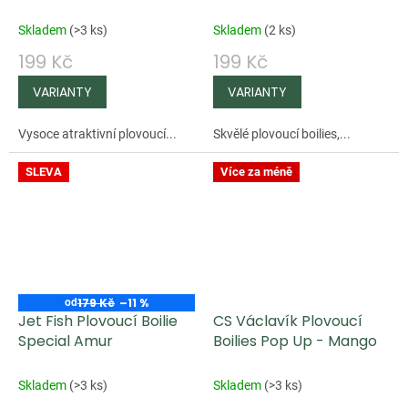
Butter + NHDC 65 g
Skladem
(
>3 ks
)
Skladem
(
2 ks
)
199 Kč
199 Kč
Vysoce atraktivní plovoucí...
Skvělé plovoucí boilies,...
SLEVA
Více za méně
179 Kč
–11 %
od
Jet Fish Plovoucí Boilie
CS Václavík Plovoucí
Special Amur
Boilies Pop Up - Mango
Skladem
(
>3 ks
)
Skladem
(
>3 ks
)