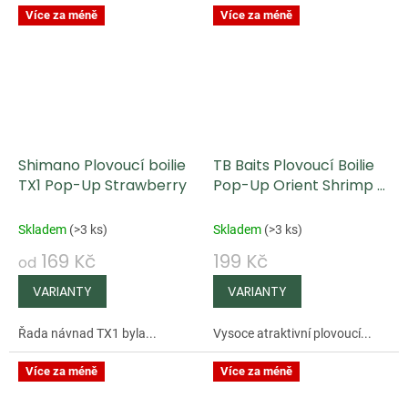
Více za méně
Více za méně
Shimano Plovoucí boilie
TB Baits Plovoucí Boilie
TX1 Pop-Up Strawberry
Pop-Up Orient Shrimp +
NHDC 65 g
Skladem
(
>3 ks
)
Skladem
(
>3 ks
)
169 Kč
199 Kč
od
Řada návnad TX1 byla...
Vysoce atraktivní plovoucí...
Více za méně
Více za méně