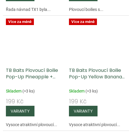
Řada návnad TX1 byla...
Plovoucí boilies s...
Více za méně
Více za méně
TB Baits Plovoucí Boilie
TB Baits Plovoucí Boilie
Pop-Up Pineapple +
Pop-Up Yellow Banana
NHDC 65 g
Pineapple + NHDC 65 g
Skladem
(
>3 ks
)
Skladem
(
>3 ks
)
199 Kč
199 Kč
Vysoce atraktivní plovoucí...
Vysoce atraktivní plovoucí...