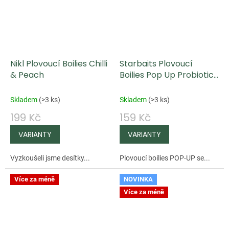
Nikl Plovoucí Boilies Chilli
Starbaits Plovoucí
& Peach
Boilies Pop Up Probiotic
Peach & Mango 50g
Skladem
(
>3 ks
)
Skladem
(
>3 ks
)
199 Kč
159 Kč
Vyzkoušeli jsme desítky...
Plovoucí boilies POP-UP se...
Více za méně
NOVINKA
Více za méně