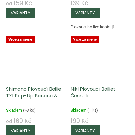
159 Kč
139 Kč
od
Plovoucí boilies kopírují...
Více za méně
Více za méně
Shimano Plovoucí Boilie
Nikl Plovoucí Boilies
TX1 Pop-Up Banana &
Česnek
Pineapple
Skladem
(
>3 ks
)
Skladem
(
1 ks
)
169 Kč
199 Kč
od