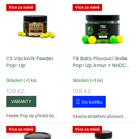
V
Více za méně
Více za méně
ý
p
i
s
p
CS Václavík Feeder
TB Baits Plovoucí Boilie
r
Pop-Up
Pop-Up Amur + NHDC
o
50 g 16 mm
d
Skladem
(
>3 ks
)
Skladem
(
>3 ks
)
u
109 Kč
199 Kč
k
Do košíku
t
ů
Feeder Pop Up přináší do...
Vysoce atraktivní plovoucí...
Více za méně
Více za méně