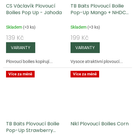
CS Václavík Plovoucí
TB Baits Plovoucí Boilie
Boilies Pop Up - Jahoda
Pop-Up Mango + NHDC
65 g
Skladem
(
>3 ks
)
Skladem
(
>3 ks
)
139 Kč
199 Kč
Plovoucí boilies kopírují...
Vysoce atraktivní plovoucí...
Více za méně
Více za méně
TB Baits Plovoucí Boilie
Nikl Plovoucí Boilies Corn
Pop-Up Strawberry