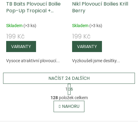
TB Baits Plovoucí Boilie
Nikl Plovoucí Boilies Krill
Pop-Up Tropical +
Berry
NHDC 50 g
Skladem
(
>3 ks
)
Skladem
(
>3 ks
)
199 Kč
199 Kč
Vysoce atraktivní plovoucí...
Vyzkoušeli jsme desítky...
NAČÍST 24 DALŠÍCH
S
1
6
t
O
128
položek celkem
r
v
NAHORU
á
l
n
á
k
Z
d
o
á
a
v