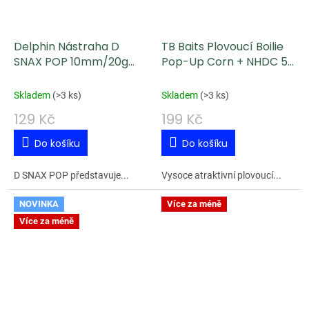
Delphin Nástraha D
TB Baits Plovoucí Boilie
SNAX POP 10mm/20g
Pop-Up Corn + NHDC 50
Česnek-Butyric
g 16 mm
Skladem
(
>3 ks
)
Skladem
(
>3 ks
)
129 Kč
199 Kč
Do košíku
Do košíku
D SNAX POP představuje...
Vysoce atraktivní plovoucí...
NOVINKA
Více za méně
Více za méně