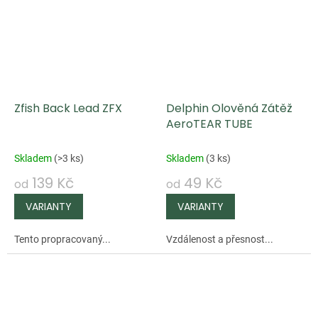
Zfish Back Lead ZFX
Delphin Olověná Zátěž
AeroTEAR TUBE
Skladem
(
>3 ks
)
Skladem
(
3 ks
)
139 Kč
49 Kč
od
od
Tento propracovaný...
Vzdálenost a přesnost...