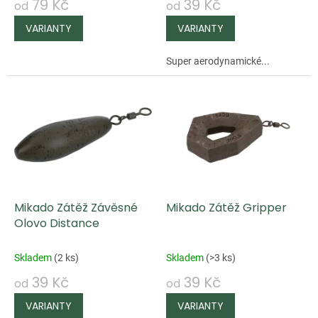
79 Kč
39 Kč
od
od
k
t
ů
Super aerodynamické...
Mikado Zátěž Závěsné
Mikado Zátěž Gripper
Olovo Distance
Skladem
(
2 ks
)
Skladem
(
>3 ks
)
39 Kč
39 Kč
od
od