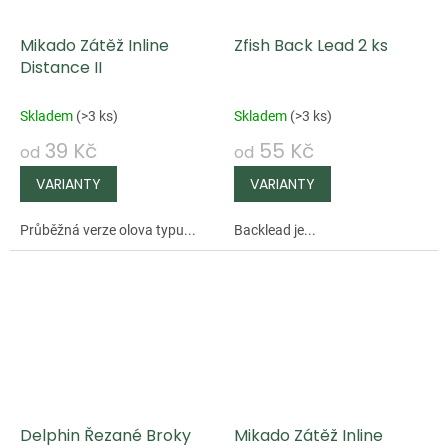
Mikado Zátěž Inline
Zfish Back Lead 2 ks
Distance II
Skladem
(
>3 ks
)
Skladem
(
>3 ks
)
39 Kč
55 Kč
od
od
Průběžná verze olova typu...
Backlead je...
Delphin Řezané Broky
Mikado Zátěž Inline