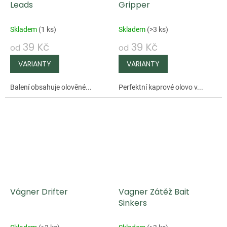
Leads
Gripper
Skladem
(
1 ks
)
Skladem
(
>3 ks
)
39 Kč
39 Kč
od
od
Balení obsahuje olověné...
Perfektní kaprové olovo v...
Vágner Drifter
Vagner Zátěž Bait
Sinkers