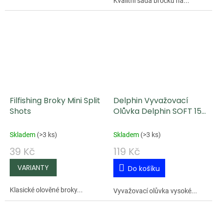
Kvalitní sada bročků na...
Filfishing Broky Mini Split
Delphin Vyvažovací
Shots
Olůvka Delphin SOFT 150
g
Skladem
(
>3 ks
)
Skladem
(
>3 ks
)
39 Kč
119 Kč
Do košíku
Klasické olověné broky...
Vyvažovací olůvka vysoké...