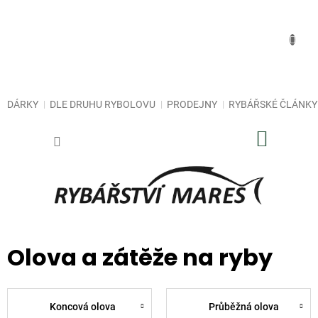
Přejít
na
obsah
DÁRKY
DLE DRUHU RYBOLOVU
PRODEJNY
RYBÁŘSKÉ ČLÁNKY
NÁKUP
KOŠÍK
Olova a zátěže na ryby
Koncová olova
Průběžná olova