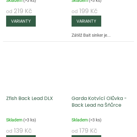
Skladem
(
>3 ks
)
Skladem
(
>3 ks
)
219 Kč
199 Kč
od
od
Zátěž Bait sinker je...
Zfish Back Lead DLX
Garda Kotvící Olůvka -
Back Lead na Šňůrce
Skladem
(
>3 ks
)
Skladem
(
>3 ks
)
139 Kč
179 Kč
od
od