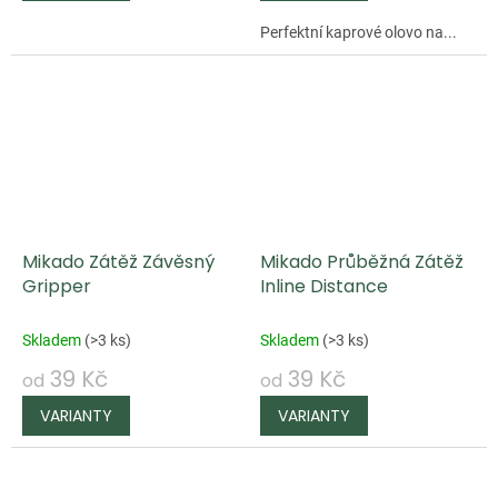
Perfektní kaprové olovo na...
Mikado Zátěž Závěsný
Mikado Průběžná Zátěž
Gripper
Inline Distance
Skladem
(
>3 ks
)
Skladem
(
>3 ks
)
39 Kč
39 Kč
od
od