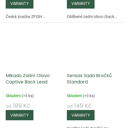
Česká značka ZFISH...
Oblíbené zadní olovo (back...
Mikado Zadní Olovo
Sensas Sada Bročků
Captive Back Lead
Standard
Skladem
(
>3 ks
)
Skladem
(
>3 ks
)
189 Kč
149 Kč
od
od