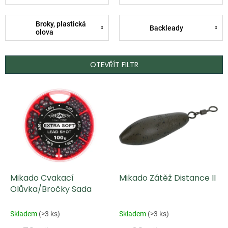
Broky, plastická
Backleady
olova
OTEVŘÍT FILTR
V
ý
p
i
s
p
Mikado Cvakací
Mikado Zátěž Distance II
r
Olůvka/Bročky Sada
o
d
Skladem
(
>3 ks
)
Skladem
(
>3 ks
)
u