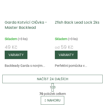
Garda Kotvící Olůvka -
Zfish Back Lead Lock 2ks
Master Backlead
Skladem
(
>3 ks
)
Skladem
(
>3 ks
)
49 Kč
59 Kč
od
Backleady Garda s novým...
Perfektní pomůcka v...
NAČÍST 24 DALŠÍCH
S
1
3
t
O
70
položek celkem
r
v
NAHORU
á
l