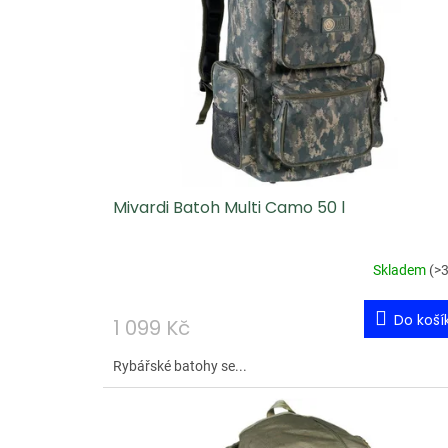
i
s
p
r
o
d
u
Mivardi Batoh Multi Camo 50 l
k
t
ů
Skladem
(
>3
Do koší
1 099 Kč
Rybářské batohy se...