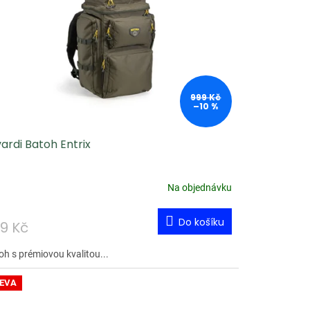
999 Kč
–10 %
ardi Batoh Entrix
Na objednávku
Do košíku
9 Kč
oh s prémiovou kvalitou...
EVA