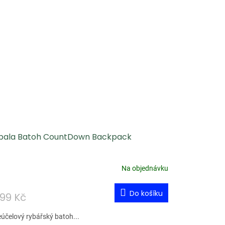
pala Batoh CountDown Backpack
Na objednávku
Do košíku
399 Kč
eúčelový rybářský batoh...