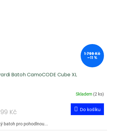
1 799 Kč
–11 %
vardi Batoh CamoCODE Cube XL
Skladem
(
2 ks
)
Do košíku
599 Kč
ký batoh pro pohodlnou...