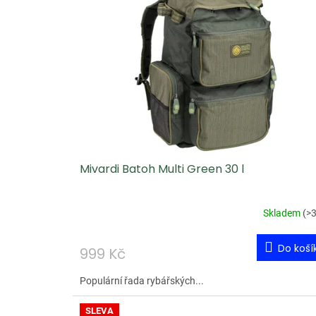
Mivardi Batoh Multi Green 30 l
Skladem
(
>3
Do koší
999 Kč
Populární řada rybářských...
SLEVA