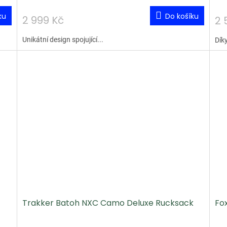
ku
Do košíku
2 999 Kč
2 
Unikátní design spojující...
Dík
Trakker Batoh NXC Camo Deluxe Rucksack
Fo