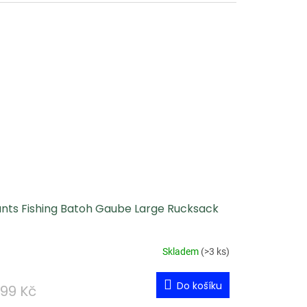
ants Fishing Batoh Gaube Large Rucksack
Skladem
(
>3 ks
)
Do košíku
899 Kč