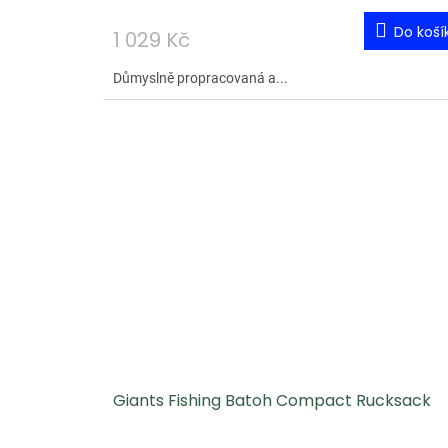
Do koší
1 029 Kč
Důmyslně propracovaná a...
Giants Fishing Batoh Compact Rucksack