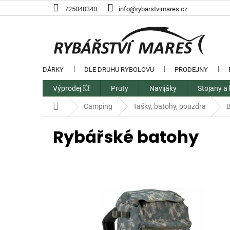
Přejít
725040340
info@rybarstvimares.cz
na
obsah
DÁRKY
DLE DRUHU RYBOLOVU
PRODEJNY
Výprodej 💥
Pruty
Navijáky
Stojany a 
Domů
Camping
Tašky, batohy, pouzdra
Rybářské batohy
V
ý
p