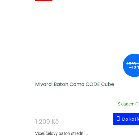
1 349 
–10 
Mivardi Batoh Camo CODE Cube
Skladem
(
1
Do koší
1 209 Kč
Víceúčelový batoh střední...