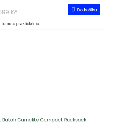
Do košíku
599 Kč
y tomuto praktickému...
x Batoh Camolite Compact Rucksack