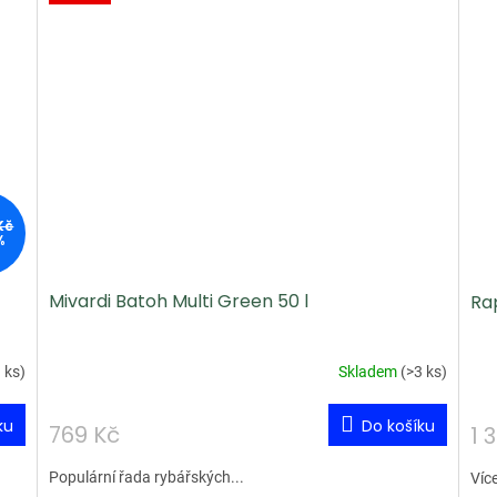
Kč
%
Mivardi Batoh Multi Green 50 l
Ra
 ks
)
Skladem
(
>3 ks
)
ku
Do košíku
769 Kč
1 
Populární řada rybářských...
Víc