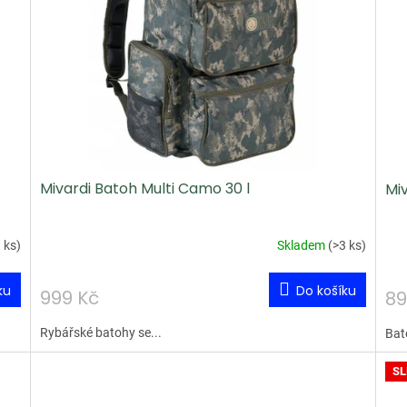
Mivardi Batoh Multi Camo 30 l
Miv
 ks
)
Skladem
(
>3 ks
)
ku
Do košíku
999 Kč
89
Rybářské batohy se...
Bat
SL