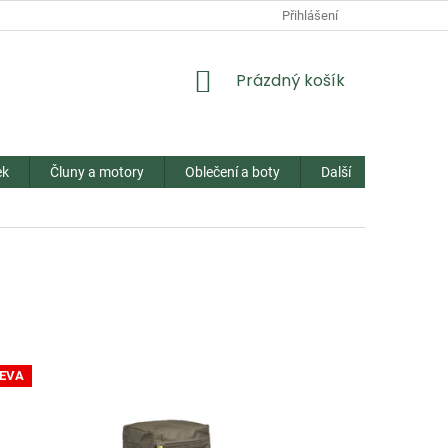
Přihlášení
NÁKUPNÍ
Prázdný košík
KOŠÍK
ek
Čluny a motory
Oblečení a boty
Další
Kontakt
EVA