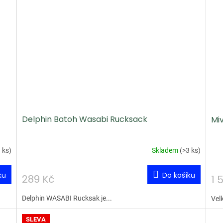
Delphin Batoh Wasabi Rucksack
Mi
 ks
)
Skladem
(
>3 ks
)
ku
Do košíku
289 Kč
1 
Delphin WASABI Rucksak je...
Vel
SLEVA