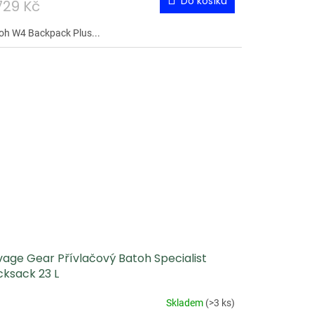
Do košíku
729 Kč
oh W4 Backpack Plus...
vage Gear Přívlačový Batoh Specialist
cksack 23 L
Skladem
(
>3 ks
)