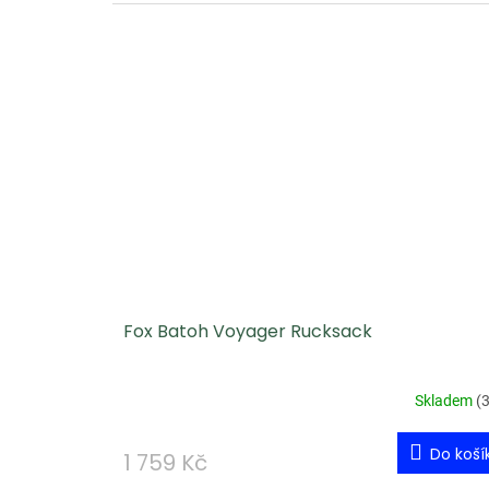
Fox Batoh Voyager Rucksack
Skladem
(
3
Do koší
1 759 Kč