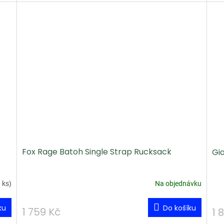
Fox Rage Batoh Single Strap Rucksack
Gi
 ks
)
Na objednávku
ku
Do košíku
1 759 Kč
1 