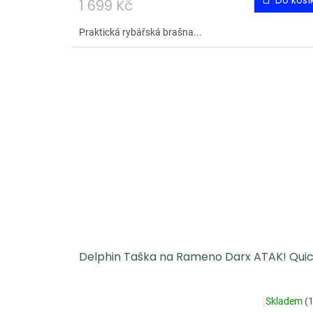
Do koší
1 699 Kč
Praktická rybářská brašna...
Delphin Taška na Rameno Darx ATAK! Qui
Skladem
(
1