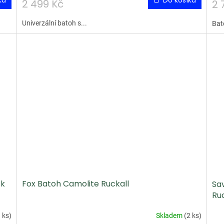
ku
Do košíku
2 499 Kč
2 
Univerzální batoh s...
Bat
ck
Fox Batoh Camolite Ruckall
Sa
Ru
 ks
)
Skladem
(
2 ks
)