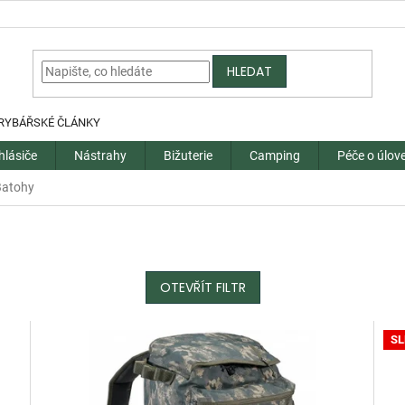
HLEDAT
RYBÁŘSKÉ ČLÁNKY
hlásiče
Nástrahy
Bižuterie
Camping
Péče o úlov
Batohy
OTEVŘÍT FILTR
SL