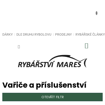
Přejít
na
obsah
DÁRKY
DLE DRUHU RYBOLOVU
PRODEJNY
RYBÁŘSKÉ ČLÁNKY
NÁKUP
KOŠÍK
Vařiče a příslušenství
OTEVŘÍT FILTR