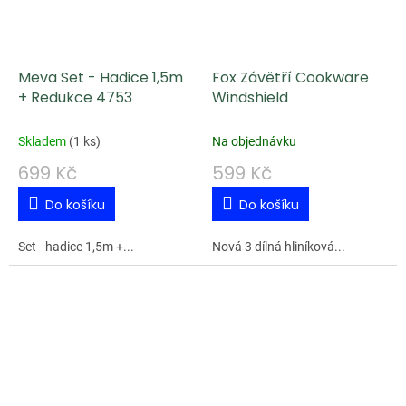
Meva Set - Hadice 1,5m
Fox Závětří Cookware
+ Redukce 4753
Windshield
Skladem
(
1 ks
)
Na objednávku
699 Kč
599 Kč
Do košíku
Do košíku
Set - hadice 1,5m +...
Nová 3 dílná hliníková...