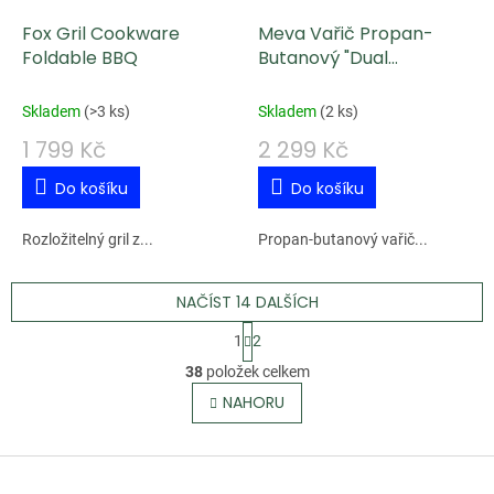
Fox Gril Cookware
Meva Vařič Propan-
Foldable BBQ
Butanový "Dual
Compact"
Skladem
(
>3 ks
)
Skladem
(
2 ks
)
1 799 Kč
2 299 Kč
Do košíku
Do košíku
Rozložitelný gril z...
Propan-butanový vařič...
NAČÍST 14 DALŠÍCH
S
1
2
t
O
38
položek celkem
r
v
NAHORU
á
l
n
á
k
Z
d
o