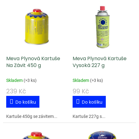
V
ý
p
i
s
p
Meva Plynová Kartuše
Meva Plynová Kartuše
r
Na Závit 450 g
Vysoká 227 g
o
d
Skladem
(
>3 ks
)
Skladem
(
>3 ks
)
u
239 Kč
99 Kč
k
Do košíku
Do košíku
t
ů
Kartuše 450g se závitem...
Kartuše 227g s...