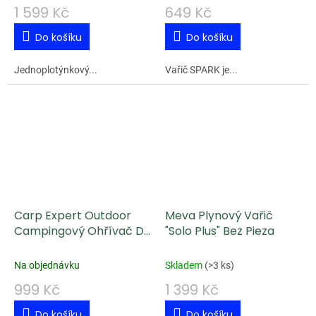
1 599 Kč
649 Kč
Do košíku
Do košíku
Jednoplotýnkový...
Vařič SPARK je...
Carp Expert Outdoor
Meva Plynový Vařič
Campingový Ohřívač Do
"Solo Plus" Bez Pieza
Stanu
Na objednávku
Skladem
(
>3 ks
)
999 Kč
1 399 Kč
Do košíku
Do košíku