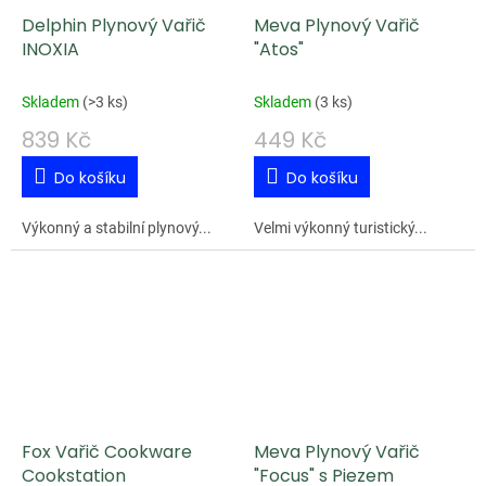
Delphin Plynový Vařič
Meva Plynový Vařič
INOXIA
"Atos"
Skladem
(
>3 ks
)
Skladem
(
3 ks
)
839 Kč
449 Kč
Do košíku
Do košíku
Výkonný a stabilní plynový...
Velmi výkonný turistický...
Fox Vařič Cookware
Meva Plynový Vařič
Cookstation
"Focus" s Piezem