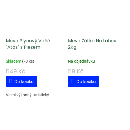
Meva Plynový Vařič
Meva Zátka Na Lahev
"Atos" s Piezem
2Kg
Skladem
(
>3 ks
)
Na objednávku
549 Kč
59 Kč
Do košíku
Do košíku
Velmi výkonný turistický...