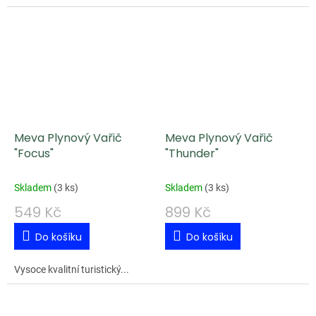
Meva Plynový Vařič
Meva Plynový Vařič
"Focus"
"Thunder"
Skladem
(
3 ks
)
Skladem
(
3 ks
)
549 Kč
899 Kč
Do košíku
Do košíku
Vysoce kvalitní turistický...