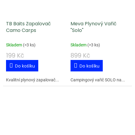
TB Baits Zapalovač
Meva Plynový Vařič
Camo Carps
"Solo"
Skladem
(
>3 ks
)
Skladem
(
>3 ks
)
199 Kč
899 Kč
Do košíku
Do košíku
Kvalitní plynový zapalovač...
Campingový vařič SOLO na...