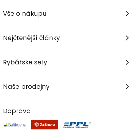
á
a
v
p
c
á
Vše o nákupu
n
í
a
í
p
t
r
í
Nejčtenější články
v
k
y
Rybářské sety
v
ý
p
Naše prodejny
i
s
u
Doprava