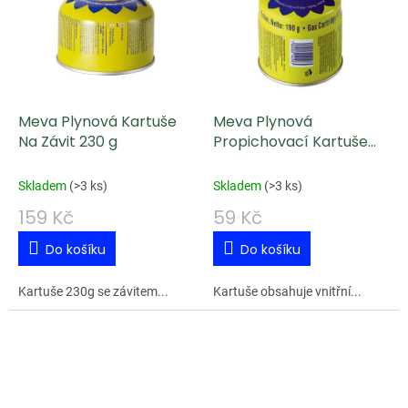
Meva Plynová Kartuše
Meva Plynová
Na Závit 230 g
Propichovací Kartuše
190 g
Skladem
(
>3 ks
)
Skladem
(
>3 ks
)
159 Kč
59 Kč
Do košíku
Do košíku
Kartuše 230g se závitem...
Kartuše obsahuje vnitřní...