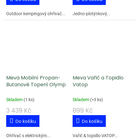
Outdoor kempingový ohřívač...
Jedno-plotýnkový...
Meva Mobilní Propan-
Meva Vařič a Topidlo
Butanové Topení Olymp
Vatop
Skladem
(
1 ks
)
Skladem
(
>3 ks
)
3 439 Kč
899 Kč
Do košíku
Do košíku
Ohřívač s elektrickým...
Vařič & topidlo VATOP...