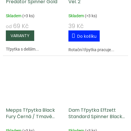
Predator Spinner Gold
Vel. 2
Skladem
(
>3 ks
)
Skladem
(
>3 ks
)
69 Kč
39 Kč
od
Do košíku
Třpytka s delším...
Rotační třpytka pracuje...
Mepps Třpytka Black
Dam Třpytka Effzett
Fury Černá / Tmavě
Standard Spinner Black
Žluté Tečky
Red
Skladem
(
>3 ks
)
Skladem
(
>3 ks
)