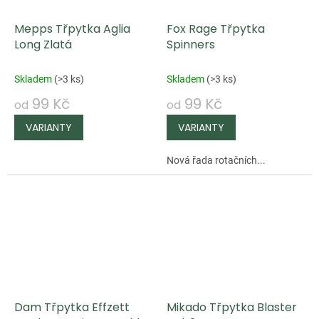
Mepps Třpytka Aglia
Fox Rage Třpytka
Long Zlatá
Spinners
Skladem
(
>3 ks
)
Skladem
(
>3 ks
)
99 Kč
99 Kč
od
od
Nová řada rotačních...
Dam Třpytka Effzett
Mikado Třpytka Blaster