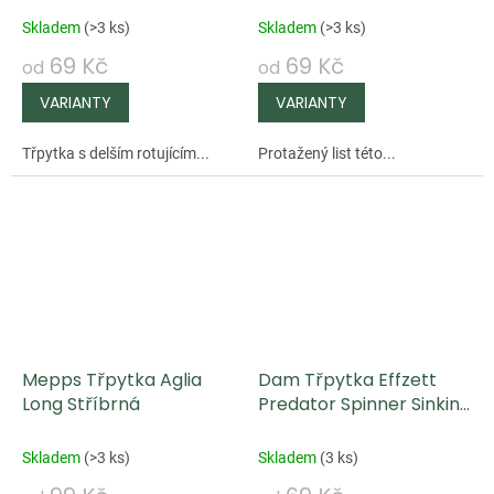
Skladem
(
>3 ks
)
Skladem
(
>3 ks
)
69 Kč
69 Kč
od
od
Třpytka s delším rotujícím...
Protažený list této...
Mepps Třpytka Aglia
Dam Třpytka Effzett
Long Stříbrná
Predator Spinner Sinking
Reflex Red
Skladem
(
>3 ks
)
Skladem
(
3 ks
)