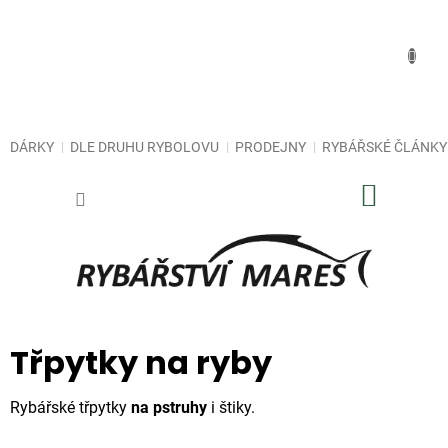
Přejít
na
obsah
DÁRKY
DLE DRUHU RYBOLOVU
PRODEJNY
RYBÁŘSKÉ ČLÁNKY
NÁKUP
KOŠÍK
Třpytky na ryby
Rybářské třpytky
na pstruhy
i štiky.