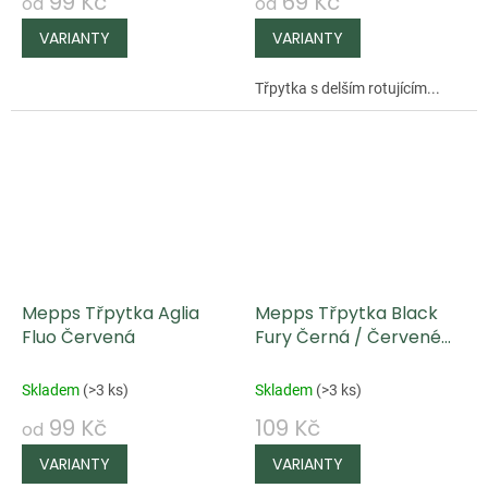
99 Kč
69 Kč
od
od
Třpytka s delším rotujícím...
Mepps Třpytka Aglia
Mepps Třpytka Black
Fluo Červená
Fury Černá / Červené
Tečky
Skladem
(
>3 ks
)
Skladem
(
>3 ks
)
99 Kč
109 Kč
od