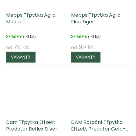
Mepps Třpytka Aglia
Mepps Třpytka Aglia
Měděná
Fluo Tiger
Skladem
(
>3 ks
)
Skladem
(
>3 ks
)
79 Kč
99 Kč
od
od
Dam Třpytka Effzett
DAM Rotační Třpytka
Predator Reflex Silver
Effzett Predator Gelb-
Glitter