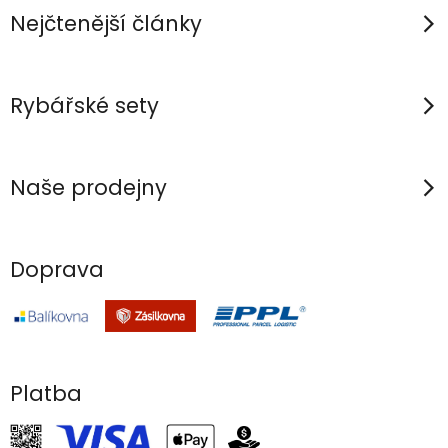
r
í
Nejčtenější články
v
k
y
Rybářské sety
v
ý
p
Naše prodejny
i
s
u
Doprava
Platba