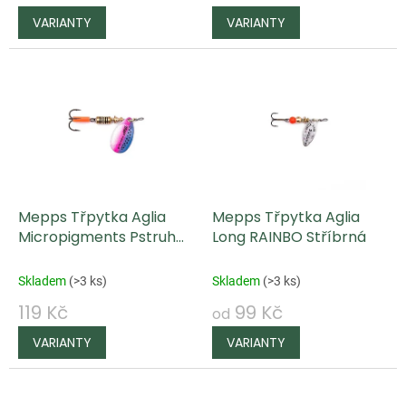
k
t
ů
Mepps Třpytka Aglia
Mepps Třpytka Aglia
Micropigments Pstruh
Long RAINBO Stříbrná
duhový
Skladem
(
>3 ks
)
Skladem
(
>3 ks
)
119 Kč
99 Kč
od