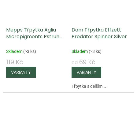
Mepps Třpytka Aglia
Dam Třpytka Effzett
Micropigments Pstruh
Predator Spinner Silver
obecný
Skladem
(
>3 ks
)
Skladem
(
>3 ks
)
119 Kč
69 Kč
od
Třpytka s delším...