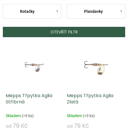
Rotačky
Plandavky
OTEVŘÍT FILTR
V
ý
p
i
s
p
Mepps Třpytka Aglia
Mepps Třpytka Aglia
r
Stříbrná
Zlatá
o
d
Skladem
(
>3 ks
)
Skladem
(
>3 ks
)
u
79 Kč
79 Kč
od
od