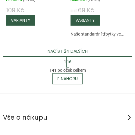
109 Kč
69 Kč
od
Naše standardní třpytky ve...
NAČÍST 24 DALŠÍCH
S
1
6
t
O
141
položek celkem
r
v
NAHORU
á
l
n
á
k
Z
d
o
á
a
v
p
c
á
Vše o nákupu
n
í
a
í
p
t