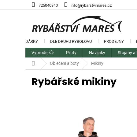
Přejít
725040340
info@rybarstvimares.cz
na
obsah
DÁRKY
DLE DRUHU RYBOLOVU
PRODEJNY
Výprodej 💥
Pruty
Navijáky
Stojany a 
Domů
Oblečení a boty
Mikiny
Rybářské mikiny
V
ý
p