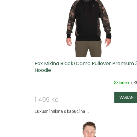
i
s
p
r
o
d
u
Fox Mikina Black/Camo Pullover Premium 
k
Hoodie
t
ů
Skladem
(
>3
1 499 Kč
Luxusní mikina s kapucí na...