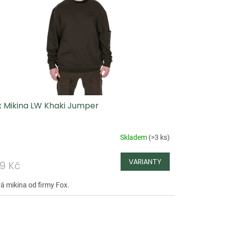
x Mikina LW Khaki Jumper
Skladem
(
>3 ks
)
9 Kč
á mikina od firmy Fox.