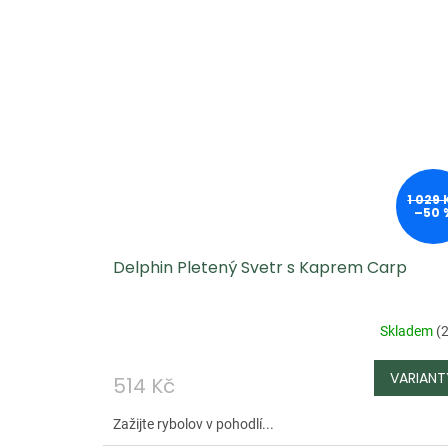
1 029 
–50 
Delphin Pletený Svetr s Kaprem Carp
Skladem
(
2
514 Kč
Zažijte rybolov v pohodlí...