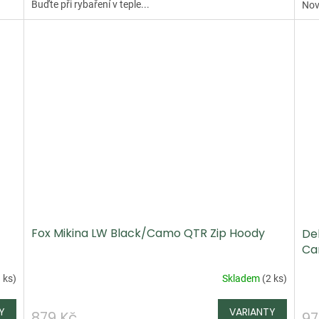
Buďte při rybaření v teple...
Nová
Fox Mikina LW Black/Camo QTR Zip Hoody
De
Ca
 ks
)
Skladem
(
2 ks
)
879 Kč
97