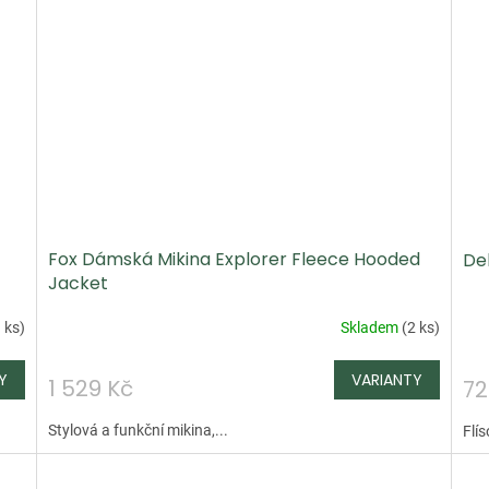
Fox Dámská Mikina Explorer Fleece Hooded
Del
Jacket
 ks
)
Skladem
(
2 ks
)
1 529 Kč
72
Stylová a funkční mikina,...
Flí