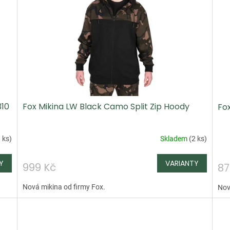
310
Fox Mikina LW Black Camo Split Zip Hoody
Fo
 ks
)
Skladem
(
2 ks
)
999 Kč
87
Nová mikina od firmy Fox.
Nov