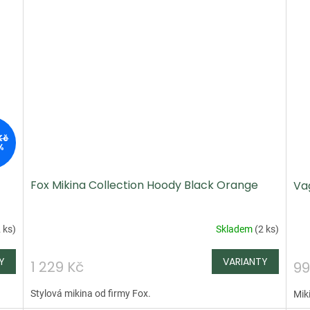
Kč
%
Fox Mikina Collection Hoody Black Orange
Vag
 ks
)
Skladem
(
2 ks
)
1 229 Kč
99
Stylová mikina od firmy Fox.
Mik