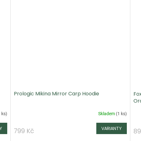
Prologic Mikina Mirror Carp Hoodie
Fox
Or
 ks
)
Skladem
(
1 ks
)
799 Kč
89