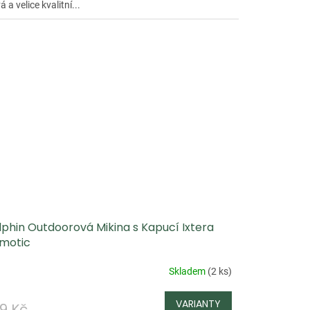
 a velice kvalitní...
lphin Outdoorová Mikina s Kapucí Ixtera
motic
Skladem
(
2 ks
)
9 Kč