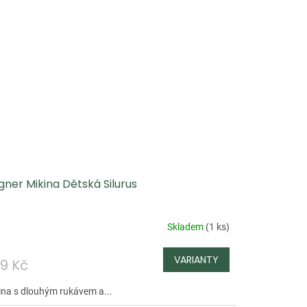
ner Mikina Dětská Silurus
Skladem
(
1 ks
)
9 Kč
ina s dlouhým rukávem a...