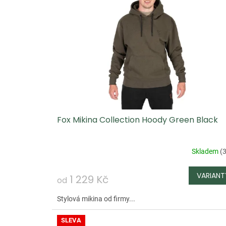
Fox Mikina Collection Hoody Green Black
Skladem
(
3
1 229 Kč
od
Stylová mikina od firmy...
SLEVA