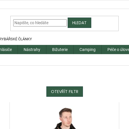
HLEDAT
RYBÁŘSKÉ ČLÁNKY
hlásiče
Nástrahy
Bižuterie
Camping
Péče o úlov
OTEVŘÍT FILTR