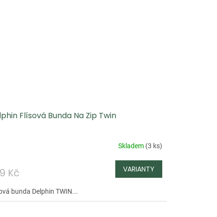
phin Flísová Bunda Na Zip Twin
Skladem
(
3 ks
)
9 Kč
sová bunda Delphin TWIN...