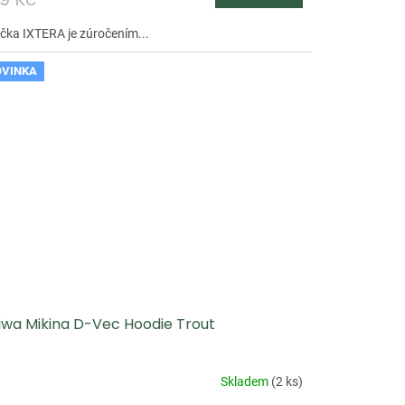
čka IXTERA je zúročením...
VINKA
iwa Mikina D-Vec Hoodie Trout
Skladem
(
2 ks
)