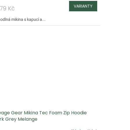
379 Kč
odlná mikina s kapucí a...
vage Gear Mikina Tec Foam Zip Hoodie
rk Grey Melange