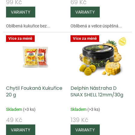
99 Kč
69 Kč
k
t
ů
Oblíbená kukuřice bez...
Oblíbená a velice úspěšná...
Více za méně
Více za méně
Chytil Foukaná Kukuřice
Delphin Nástraha D
20 g
SNAX SHELL 12mm/30g
Skladem
(
>3 ks
)
Skladem
(
>3 ks
)
49 Kč
139 Kč