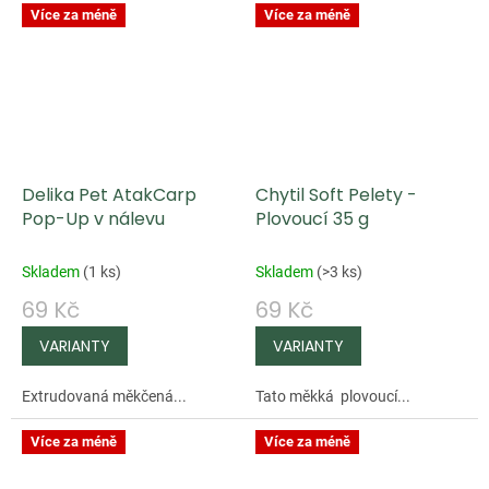
Více za méně
Více za méně
Delika Pet AtakCarp
Chytil Soft Pelety -
Pop-Up v nálevu
Plovoucí 35 g
Skladem
(
1 ks
)
Skladem
(
>3 ks
)
69 Kč
69 Kč
Extrudovaná měkčená...
Tato měkká plovoucí...
Více za méně
Více za méně