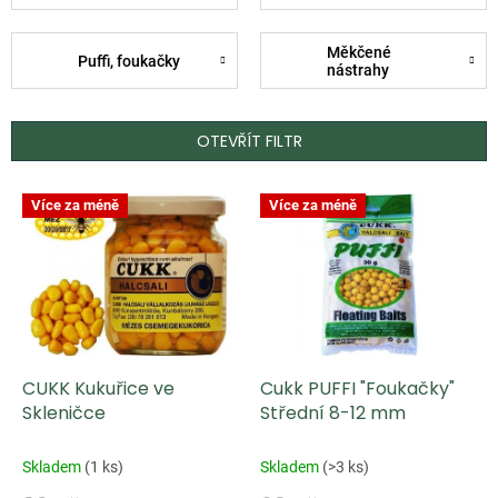
Měkčené
Puffi, foukačky
nástrahy
OTEVŘÍT FILTR
V
Více za méně
Více za méně
ý
p
i
s
p
CUKK Kukuřice ve
Cukk PUFFI "Foukačky"
r
Skleničce
Střední 8-12 mm
o
d
Skladem
(
1 ks
)
Skladem
(
>3 ks
)
u