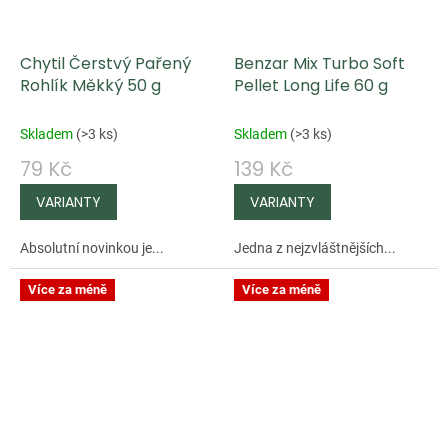
Chytil Čerstvý Pařený
Benzar Mix Turbo Soft
Rohlík Měkký 50 g
Pellet Long Life 60 g
Skladem
(
>3 ks
)
Skladem
(
>3 ks
)
79 Kč
139 Kč
Absolutní novinkou je...
Jedna z nejzvláštnějších...
Více za méně
Více za méně