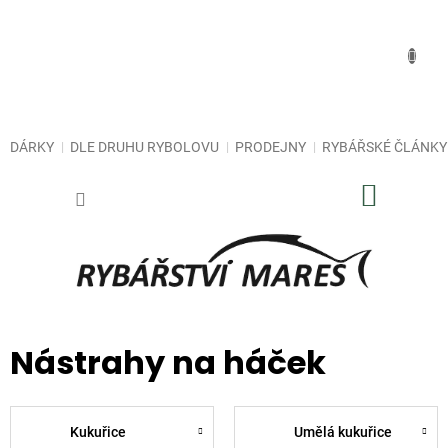
Přejít
na
obsah
DÁRKY
DLE DRUHU RYBOLOVU
PRODEJNY
RYBÁŘSKÉ ČLÁNKY
NÁKUP
KOŠÍK
Nástrahy na háček
Kukuřice
Umělá kukuřice