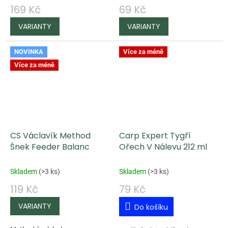
169 Kč
69 Kč
NOVINKA
Více za méně
Více za méně
CS Václavík Method
Carp Expert Tygří
Šnek Feeder Balanc
Ořech V Nálevu 212 ml
Skladem
(
>3 ks
)
Skladem
(
>3 ks
)
119 Kč
79 Kč
Do košíku