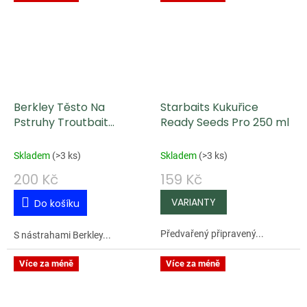
Berkley Těsto Na
Starbaits Kukuřice
Pstruhy Troutbait
Ready Seeds Pro 250 ml
Sinking 50 g - Sluníčkově
Žlutá
Skladem
(
>3 ks
)
Skladem
(
>3 ks
)
200 Kč
159 Kč
Do košíku
Předvařený připravený...
S nástrahami Berkley...
Více za méně
Více za méně