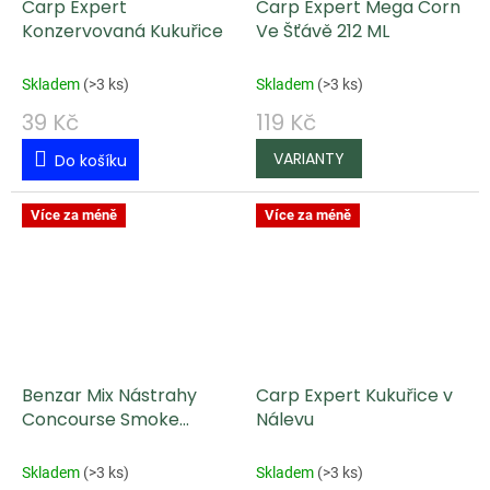
Carp Expert
Carp Expert Mega Corn
Konzervovaná Kukuřice
Ve Šťávě 212 ML
Skladem
(
>3 ks
)
Skladem
(
>3 ks
)
39 Kč
119 Kč
Do košíku
Více za méně
Více za méně
Benzar Mix Nástrahy
Carp Expert Kukuřice v
Concourse Smoke
Nálevu
Twister 12 mm 23 g
Skladem
(
>3 ks
)
Skladem
(
>3 ks
)