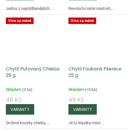
Jedna z nejoblíbenějších...
Revoluční série nástrah,...
Více za méně
Více za méně
Chytil Pufovaný Chleba
Chytil Foukaná Pšenice
25 g
25 g
Skladem
(
3 ks
)
Skladem
(
>3 ks
)
49 Kč
49 Kč
Drobné kousky chleba,...
Je to klasika mezi...