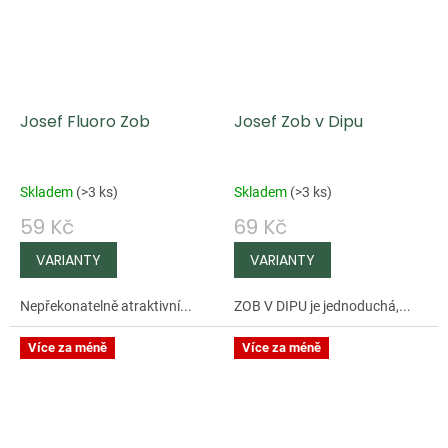
Josef Fluoro Zob
Josef Zob v Dipu
Skladem
(
>3 ks
)
Skladem
(
>3 ks
)
59 Kč
69 Kč
Nepřekonatelně atraktivní...
ZOB V DIPU je jednoduchá,...
Více za méně
Více za méně