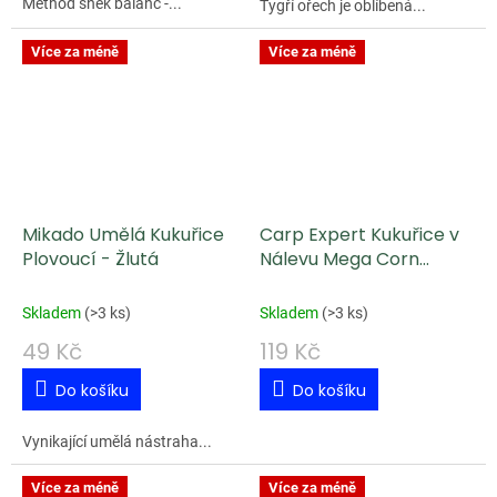
Method šnek balanc -...
Tygří ořech je oblíbená...
Více za méně
Více za méně
Mikado Umělá Kukuřice
Carp Expert Kukuřice v
Plovoucí - Žlutá
Nálevu Mega Corn
Vanilka
Skladem
(
>3 ks
)
Skladem
(
>3 ks
)
49 Kč
119 Kč
Do košíku
Do košíku
Vynikající umělá nástraha...
Více za méně
Více za méně