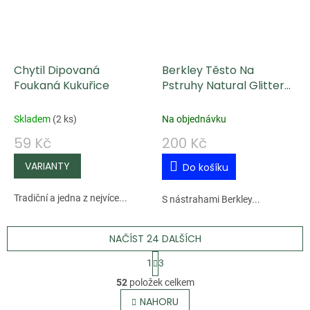
Chytil Dipovaná
Berkley Těsto Na
Foukaná Kukuřice
Pstruhy Natural Glitter
Troutbait 50g - Třpytivá
Sýrová
Skladem
(
2 ks
)
Na objednávku
59 Kč
200 Kč
Do košíku
Tradiční a jedna z nejvíce...
S nástrahami Berkley...
NAČÍST 24 DALŠÍCH
S
1
3
t
O
52
položek celkem
r
v
NAHORU
á