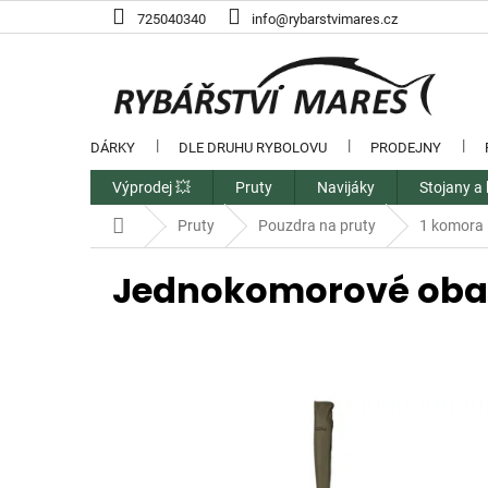
Přejít
725040340
info@rybarstvimares.cz
na
obsah
DÁRKY
DLE DRUHU RYBOLOVU
PRODEJNY
Výprodej 💥
Pruty
Navijáky
Stojany a 
Domů
Pruty
Pouzdra na pruty
1 komora
Jednokomorové obal
V
ý
p