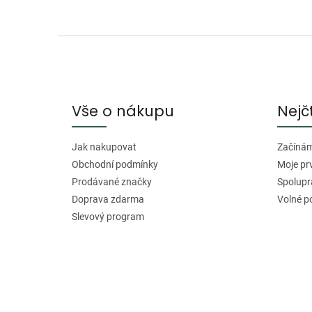
Z
á
p
a
Vše o nákupu
Nejč
t
í
Jak nakupovat
Začínáme
Obchodní podmínky
Moje pr
Prodávané značky
Spolupr
Doprava zdarma
Volné p
Slevový program