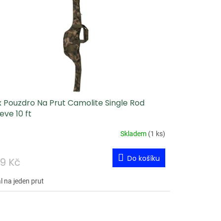
x Pouzdro Na Prut Camolite Single Rod
eve 10 ft
Skladem
(
1 ks
)
Do košíku
9 Kč
l na jeden prut