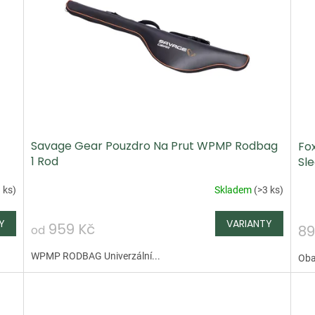
Savage Gear Pouzdro Na Prut WPMP Rodbag
Fo
1 Rod
Sle
 ks
)
Skladem
(
>3 ks
)
959 Kč
89
od
WPMP RODBAG Univerzální...
Oba