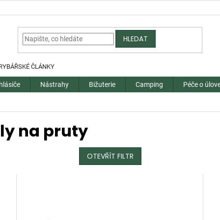
HLEDAT
RYBÁŘSKÉ ČLÁNKY
hlásiče
Nástrahy
Bižuterie
Camping
Péče o úlov
y na pruty
OTEVŘÍT FILTR