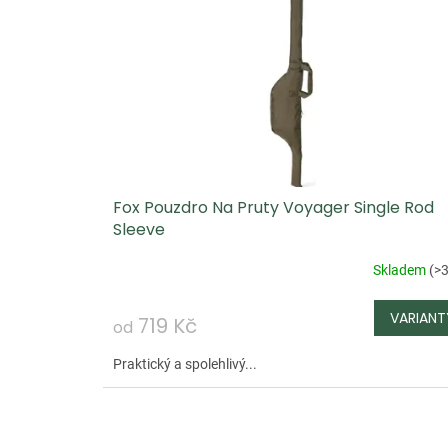
i
s
p
r
o
d
u
Fox Pouzdro Na Pruty Voyager Single Rod
k
Sleeve
t
ů
Skladem
(
>3
719 Kč
od
Praktický a spolehlivý...