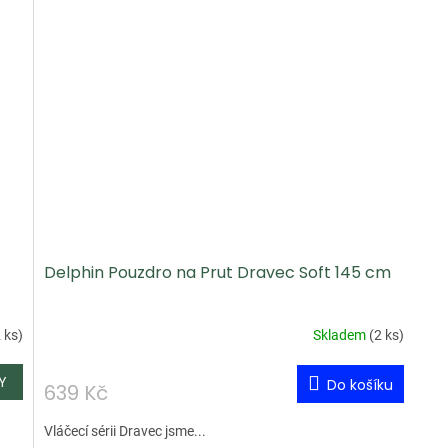
Delphin Pouzdro na Prut Dravec Soft 145 cm
 ks
)
Skladem
(
2 ks
)
Do košíku
639 Kč
Vláčecí sérii Dravec jsme...