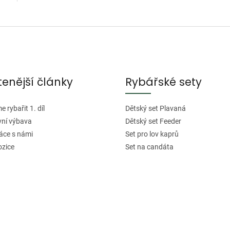
O
v
l
á
d
tenější články
Rybářské sety
a
c
í
 rybařit 1. díl
Dětský set Plavaná
p
vní výbava
Dětský set Feeder
r
áce s námi
Set pro lov kaprů
v
ozice
Set na candáta
k
y
v
ý
p