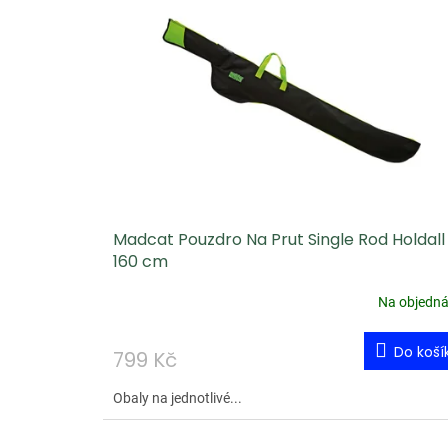
Madcat Pouzdro Na Prut Single Rod Holdall
160 cm
Na objedn
Do koší
799 Kč
Obaly na jednotlivé...