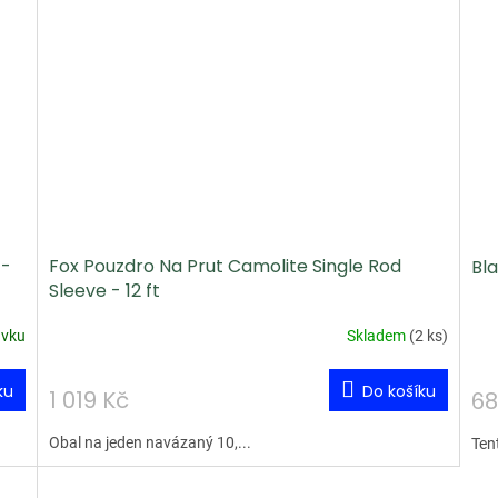
 -
Fox Pouzdro Na Prut Camolite Single Rod
Bla
Sleeve - 12 ft
ávku
Skladem
(
2 ks
)
ku
Do košíku
1 019 Kč
68
Obal na jeden navázaný 10,...
Tent