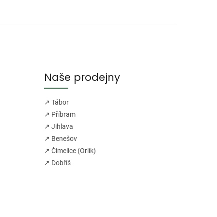
Naše prodejny
↗ Tábor
↗ Příbram
↗ Jihlava
↗ Benešov
↗ Čimelice (Orlík)
↗ Dobříš