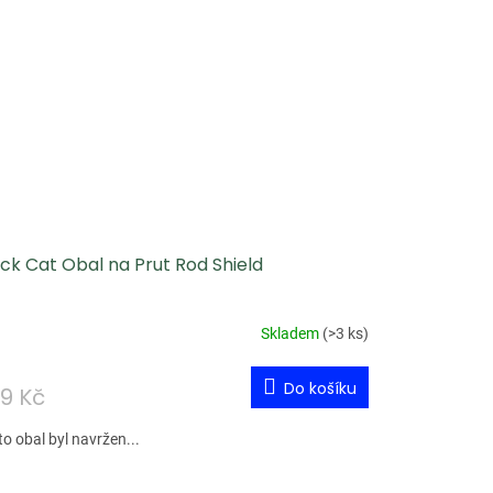
ck Cat Obal na Prut Rod Shield
Skladem
(
>3 ks
)
Do košíku
9 Kč
o obal byl navržen...