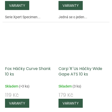
Serie Xpert Specimen...
Jedná se o jeden...
Fox Háčky Curve Shank
Carp´R´Us Háčky Wide
10 ks
Gape ATS 10 ks
Skladem
(
>3 ks
)
Skladem
(
3 ks
)
119 Kč
179 Kč