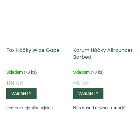
Fox Háčky Wide Gape
Korum Háčky Allrounder
Barbed
Skladem
(
>3 ks
)
Skladem
(
>3 ks
)
119 Kč
69 Kč
Jeden z nejoblíbenějších...
Náš dosud nejvšestrannější...