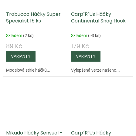
Trabucco Háčky Super
Carp´R´Us Háčky
Specialist 15 ks
Continental Snag Hook
ATS 10 ks
Skladem
(
2 ks
)
Skladem
(
>3 ks
)
89 Kč
179 Kč
Modelová série háčků...
Vylepšená verze našeho...
Mikado Háčky Sensual -
Carp´R´Us Háčky