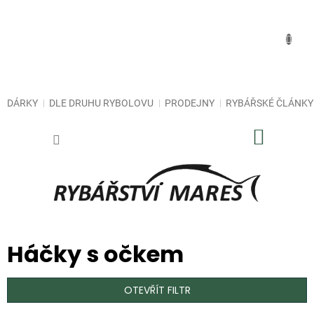
Přejít
na
obsah
DÁRKY
DLE DRUHU RYBOLOVU
PRODEJNY
RYBÁŘSKÉ ČLÁNKY
NÁKUP
KOŠÍK
Háčky s očkem
OTEVŘÍT FILTR