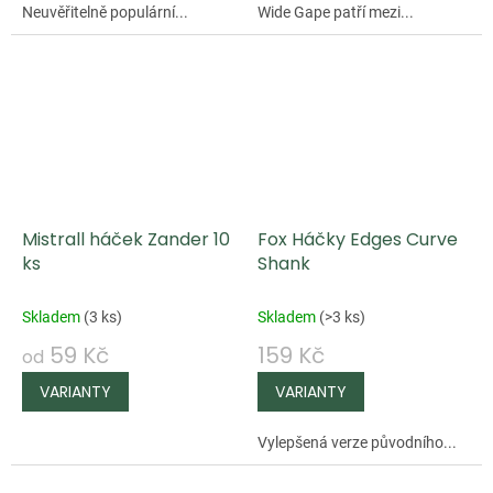
Neuvěřitelně populární...
Wide Gape patří mezi...
Mistrall háček Zander 10
Fox Háčky Edges Curve
ks
Shank
Skladem
(
3 ks
)
Skladem
(
>3 ks
)
59 Kč
159 Kč
od
Vylepšená verze původního...