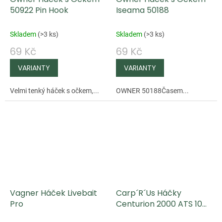
50922 Pin Hook
Iseama 50188
Skladem
(
>3 ks
)
Skladem
(
>3 ks
)
69 Kč
69 Kč
Velmi tenký háček s očkem,...
OWNER 50188Časem...
Vagner Háček Livebait
Carp´R´Us Háčky
Pro
Centurion 2000 ATS 10
ks