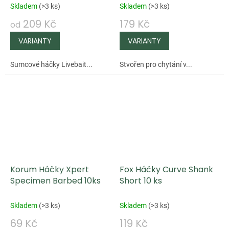
Skladem
(
>3 ks
)
Skladem
(
>3 ks
)
209 Kč
179 Kč
od
Sumcové háčky Livebait...
Stvořen pro chytání v...
Korum Háčky Xpert
Fox Háčky Curve Shank
Specimen Barbed 10ks
Short 10 ks
Skladem
(
>3 ks
)
Skladem
(
>3 ks
)
69 Kč
119 Kč