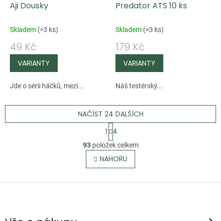
Aji Dousky
Predator ATS 10 ks
Skladem
(
>3 ks
)
Skladem
(
>3 ks
)
49 Kč
179 Kč
Jde o sérii háčků, mezi...
Náš testérský...
NAČÍST 24 DALŠÍCH
S
1
4
t
O
93
položek celkem
r
v
NAHORU
á
l
n
á
k
Z
d
o
á
a
v
p
c
á