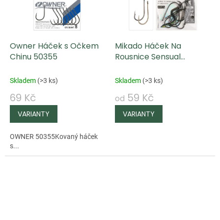
Owner Háček s Očkem
Mikado Háček Na
Chinu 50355
Rousnice Sensual
Baitholder
Skladem
(
>3 ks
)
Skladem
(
>3 ks
)
69 Kč
59 Kč
od
OWNER 50355Kovaný háček
s...