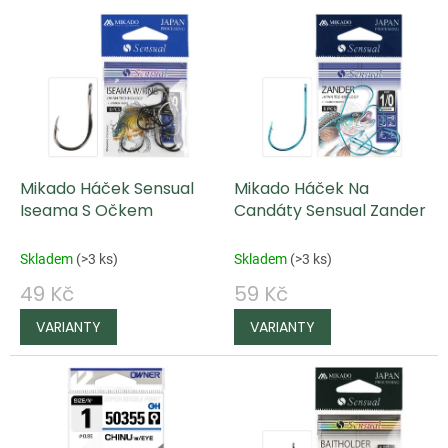
V
ý
p
i
s
p
Mikado Háček Sensual
Mikado Háček Na
r
Iseama S Očkem
Candáty Sensual Zander
o
d
Skladem
(
>3 ks
)
Skladem
(
>3 ks
)
u
49 Kč
59 Kč
k
t
ů