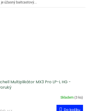
 je úžasný baitcastový...
chell Multiplikátor MX3 Pro LP-L HG -
voruký
Skladem
(
3 ks
)
Do košíku