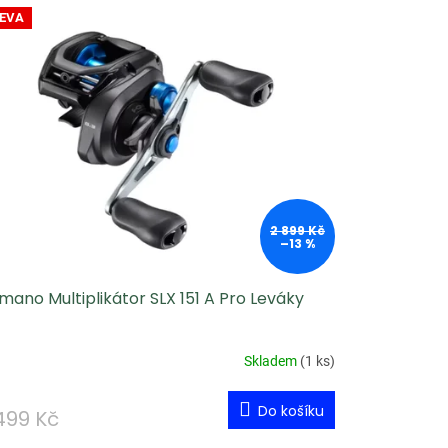
EVA
2 899 Kč
–13 %
mano Multiplikátor SLX 151 A Pro Leváky
Skladem
(
1 ks
)
Do košíku
499 Kč