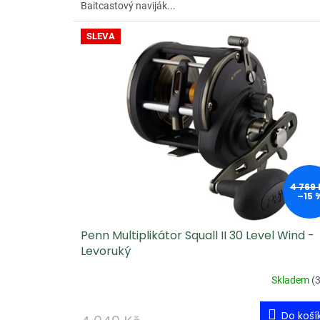
Baitcastový naviják...
SLEVA
4 769 
–15 
Penn Multiplikátor Squall II 30 Level Wind -
Levoruký
Skladem
(
3
Do koší