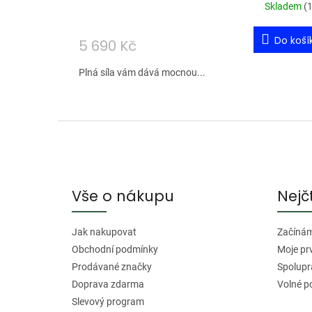
Skladem
(
1
Do koší
5 690 Kč
Plná síla vám dává mocnou...
Z
á
p
a
Vše o nákupu
Nejč
t
í
Jak nakupovat
Začínáme
Obchodní podmínky
Moje pr
Prodávané značky
Spolupr
Doprava zdarma
Volné p
Slevový program