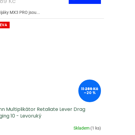
789 Kč
ijáky MX3 PRO jsou...
EVA
11 289 Kč
–20 %
n Multiplikátor Retaliate Lever Drag
ging 10 - Levoruký
Skladem
(
1 ks
)