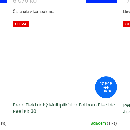
5 079 Kč
1 
Čistá síla v kompaktní...
Nav
SLEVA
SL
17 549
Kč
–16 %
Penn Elektrický Multiplikátor Fathom Electric
Pen
Reel Kit 30
Jig
 ks
)
Skladem
(
1 ks
)