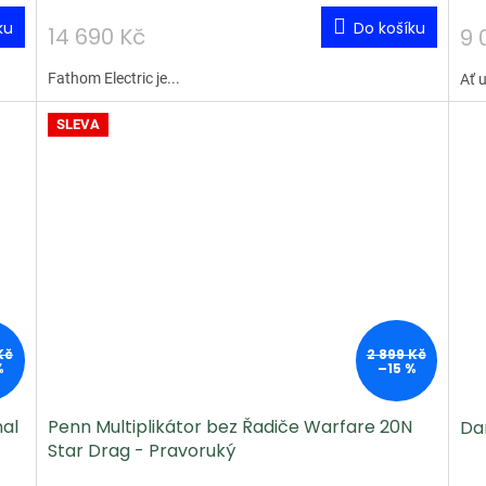
ku
Do košíku
14 690 Kč
9 
Fathom Electric je...
Ať u
SLEVA
Kč
2 899 Kč
%
–15 %
nal
Penn Multiplikátor bez Řadiče Warfare 20N
Dam
Star Drag - Pravoruký