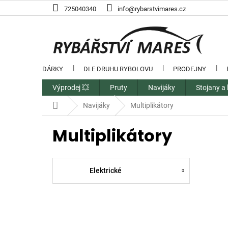
Přejít
725040340
info@rybarstvimares.cz
na
obsah
DÁRKY
DLE DRUHU RYBOLOVU
PRODEJNY
Výprodej 💥
Pruty
Navijáky
Stojany a 
Domů
Navijáky
Multiplikátory
Multiplikátory
Elektrické