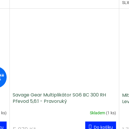
SLX
Kč
%
Savage Gear Multiplikátor SG6 BC 300 RH
Mit
Převod 5,6:1 - Pravoruký
Le
 ks
)
Skladem
(
1 ks
)
ku
Do košíku