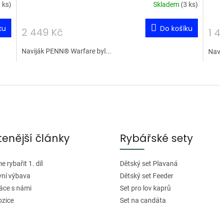
 ks
)
Skladem
(
3 ks
)
ku
Do košíku
2 449 Kč
1 
Naviják PENN® Warfare byl...
Navi
O
v
l
á
d
tenější články
Rybářské sety
a
c
í
 rybařit 1. díl
Dětský set Plavaná
p
vní výbava
Dětský set Feeder
r
áce s námi
Set pro lov kaprů
v
ozice
Set na candáta
k