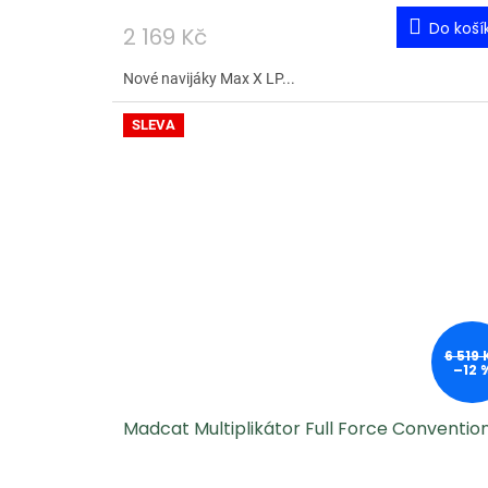
Do koší
2 169 Kč
Nové navijáky Max X LP...
SLEVA
6 519 
–12 
Madcat Multiplikátor Full Force Conventio