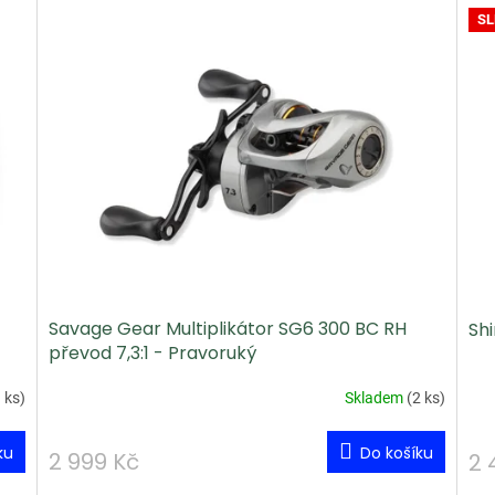
SL
Savage Gear Multiplikátor SG6 300 BC RH
Shi
převod 7,3:1 - Pravoruký
 ks
)
Skladem
(
2 ks
)
ku
Do košíku
2 999 Kč
2 