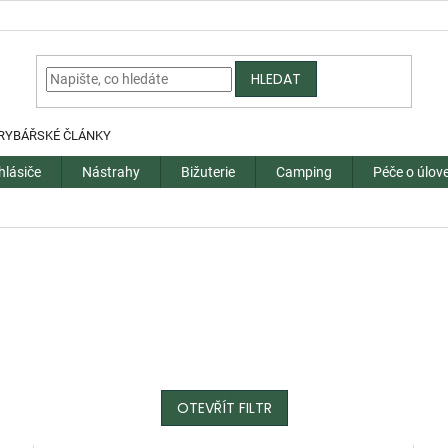
HLEDAT
RYBÁŘSKÉ ČLÁNKY
hlásiče
Nástrahy
Bižuterie
Camping
Péče o úlov
OTEVŘÍT FILTR