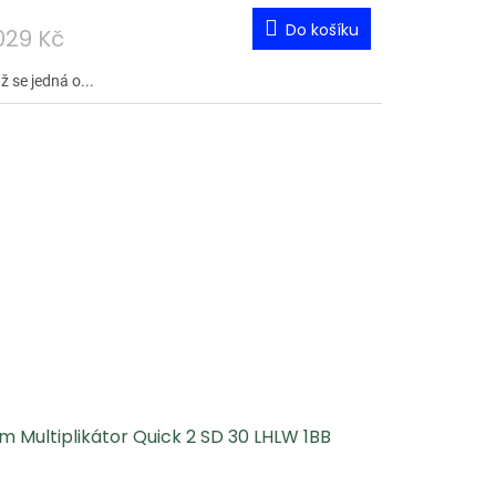
Do košíku
029 Kč
ž se jedná o...
 Multiplikátor Quick 2 SD 30 LHLW 1BB