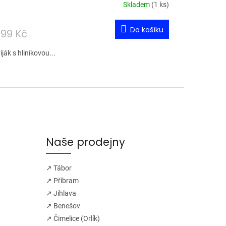
Skladem
(
1 ks
)
Do košíku
499 Kč
ják s hliníkovou...
Naše prodejny
↗ Tábor
↗ Příbram
↗ Jihlava
↗ Benešov
↗ Čimelice (Orlík)