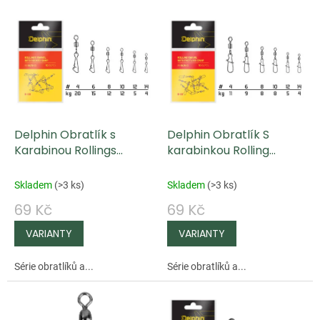
V
ý
p
i
s
p
Delphin Obratlík s
Delphin Obratlík S
r
Karabinou Rollings
karabinkou Rolling
o
Swivel With Hooked
Swivel with Fastlock
d
Snap B-03 10 ks
Snap B-01 10 ks
Skladem
(
>3 ks
)
Skladem
(
>3 ks
)
u
69 Kč
69 Kč
k
t
ů
Série obratlíků a...
Série obratlíků a...