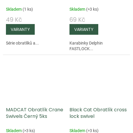
/10ks
Skladem
(
1 ks
)
Skladem
(
>3 ks
)
49 Kč
69 Kč
Série obratlíků a...
Karabinky Delphin
FASTLOCK...
MADCAT Obratlík Crane
Black Cat Obratlík cross
Swivels Černý 5ks
lock swivel
Skladem
(
>3 ks
)
Skladem
(
>3 ks
)