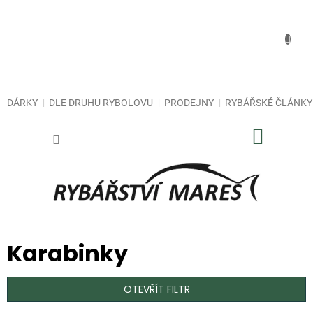
Přejít
na
obsah
DÁRKY
DLE DRUHU RYBOLOVU
PRODEJNY
RYBÁŘSKÉ ČLÁNKY
NÁKUP
KOŠÍK
Karabinky
OTEVŘÍT FILTR