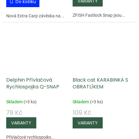
Do košíku
ZFISH Fastlock Snap jsou...
Nová Extra Carp závěska na...
Delphin Přívlačová
Black cat KARABINKA S
Rychlospojka Q-SNAP
OBRATLÍKEM
Skladem
(
>3 ks
)
Skladem
(
>3 ks
)
79 Kč
109 Kč
Přívlačové rychlospojky...