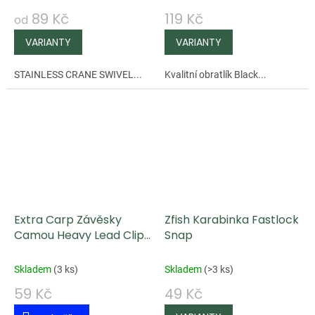
89 Kč
119 Kč
od
STAINLESS CRANE SWIVEL...
Kvalitní obratlík Black...
Extra Carp Závěsky
Zfish Karabinka Fastlock
Camou Heavy Lead Clip
Snap
+ Pin
Skladem
(
3 ks
)
Skladem
(
>3 ks
)
59 Kč
49 Kč