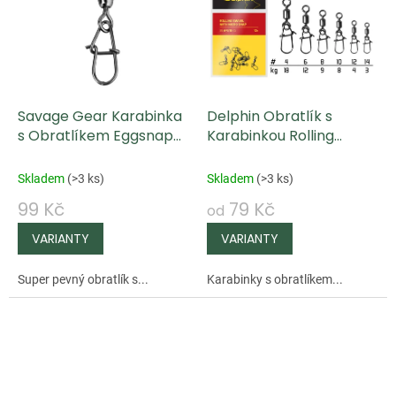
Savage Gear Karabinka
Delphin Obratlík s
s Obratlíkem Eggsnap
Karabinkou Rolling
Swivel 10ks
Swivel With Micro Snap
10 ks
Skladem
(
>3 ks
)
Skladem
(
>3 ks
)
99 Kč
79 Kč
od
Super pevný obratlík s...
Karabinky s obratlíkem...