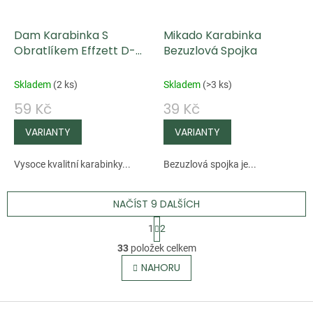
Dam Karabinka S
Mikado Karabinka
Obratlíkem Effzett D-
Bezuzlová Spojka
Lock Snaps Swivel 10 ks
Skladem
(
2 ks
)
Skladem
(
>3 ks
)
59 Kč
39 Kč
Vysoce kvalitní karabinky...
Bezuzlová spojka je...
NAČÍST 9 DALŠÍCH
S
1
2
t
O
33
položek celkem
r
v
NAHORU
á
l
n
á
k
Z