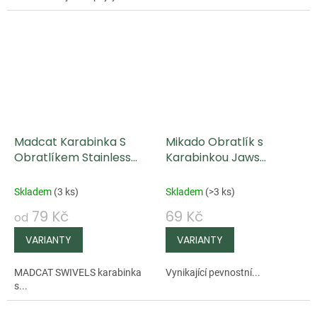
Madcat Karabinka S
Mikado Obratlík s
Obratlíkem Stainless
Karabinkou Jaws
Swivels With Egg Snap
Predator
Skladem
(
3 ks
)
Skladem
(
>3 ks
)
79 Kč
69 Kč
od
MADCAT SWIVELS karabinka
Vynikající pevnostní...
s...