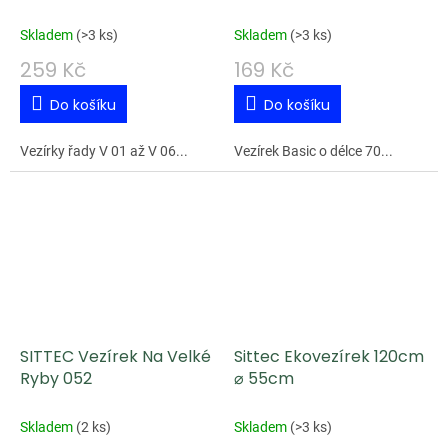
Skladem
(
>3 ks
)
Skladem
(
>3 ks
)
259 Kč
169 Kč
Do košíku
Do košíku
Vezírky řady V 01 až V 06...
Vezírek Basic o délce 70...
SITTEC Vezírek Na Velké
Sittec Ekovezírek 120cm
Ryby 052
⌀ 55cm
Skladem
(
2 ks
)
Skladem
(
>3 ks
)