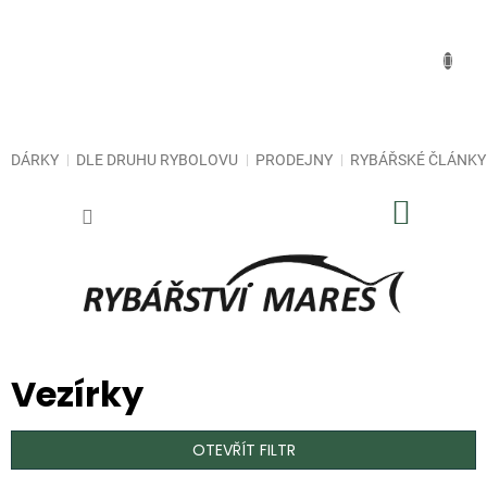
Přejít
na
obsah
DÁRKY
DLE DRUHU RYBOLOVU
PRODEJNY
RYBÁŘSKÉ ČLÁNKY
NÁKUP
KOŠÍK
Vezírky
OTEVŘÍT FILTR