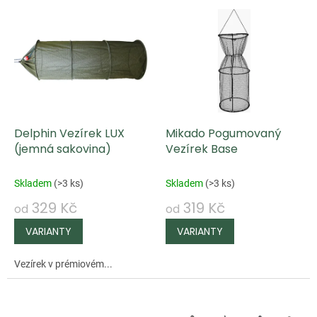
V
ý
p
i
s
p
Delphin Vezírek LUX
Mikado Pogumovaný
r
(jemná sakovina)
Vezírek Base
o
d
Skladem
(
>3 ks
)
Skladem
(
>3 ks
)
u
329 Kč
319 Kč
od
od
k
t
ů
Vezírek v prémiovém...