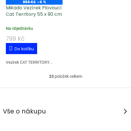
859 Kč
–6 %
Mikado Vezírek Plovoucí
Cat Territory 55 x 90 cm
Na objednávku
799 Kč
Do košíku
Vezírek CAT TERRITORY...
23
položek celkem
O
v
Z
l
á
á
p
d
Vše o nákupu
a
a
c
t