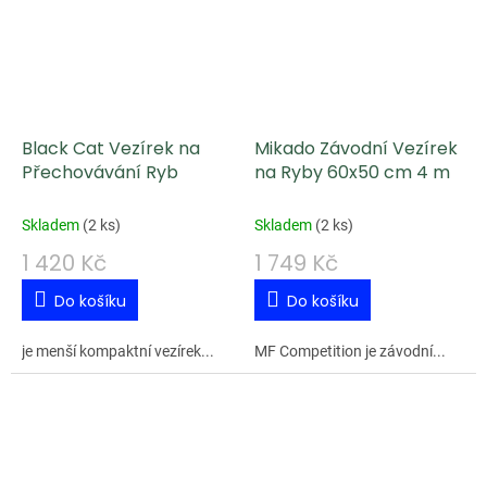
Black Cat Vezírek na
Mikado Závodní Vezírek
Přechovávání Ryb
na Ryby 60x50 cm 4 m
Skladem
(
2 ks
)
Skladem
(
2 ks
)
1 420 Kč
1 749 Kč
Do košíku
Do košíku
je menší kompaktní vezírek...
MF Competition je závodní...