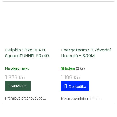
Delphin Síťka REAXE
Energoteam Síť Závodní
SquareTUNNEL 50x40
Hranatá - 3,00M
cm
Na objednávku
Skladem
(
2 ks
)
1 679 Kč
1 199 Kč
Do košíku
Prémiová přechovávací...
Nejen závodníci mohou...