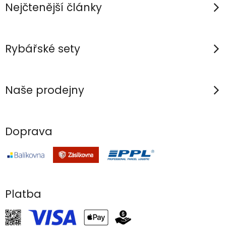
í
í
Nejčtenější články
p
r
v
Rybářské sety
k
y
v
Naše prodejny
ý
p
i
Doprava
s
u
Platba