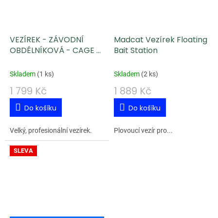
VEZÍREK - ZÁVODNÍ
Madcat Vezírek Floating
OBDÉLNÍKOVÁ - CAGE -
Bait Station
wym. 50/45cmx400cm
Skladem
(
1 ks
)
Skladem
(
2 ks
)
1 799 Kč
1 889 Kč
Do košíku
Do košíku
Velký, profesionální vezírek.
Plovoucí vezír pro...
SLEVA