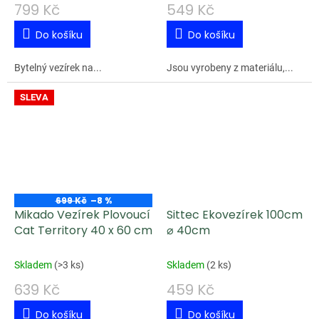
799 Kč
549 Kč
Do košíku
Do košíku
Bytelný vezírek na...
Jsou vyrobeny z materiálu,...
SLEVA
699 Kč
–8 %
Mikado Vezírek Plovoucí
Sittec Ekovezírek 100cm
Cat Territory 40 x 60 cm
⌀ 40cm
Skladem
(
>3 ks
)
Skladem
(
2 ks
)
639 Kč
459 Kč
Do košíku
Do košíku