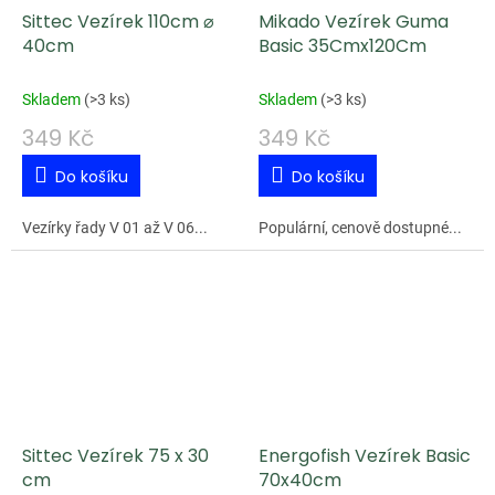
Sittec Vezírek 110cm ⌀
Mikado Vezírek Guma
40cm
Basic 35Cmx120Cm
Skladem
(
>3 ks
)
Skladem
(
>3 ks
)
349 Kč
349 Kč
Do košíku
Do košíku
Vezírky řady V 01 až V 06...
Populární, cenově dostupné...
Sittec Vezírek 75 x 30
Energofish Vezírek Basic
cm
70x40cm