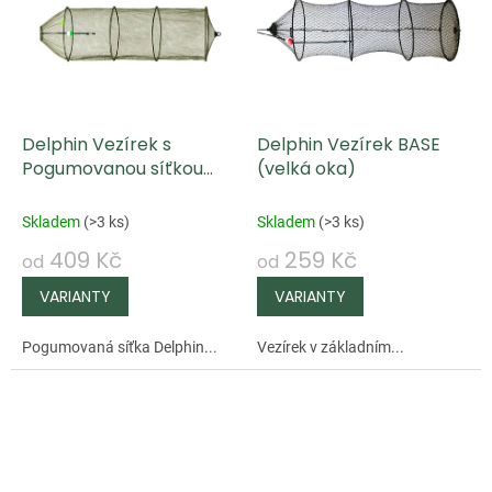
Delphin Vezírek s
Delphin Vezírek BASE
Pogumovanou síťkou
(velká oka)
BASE-R
Skladem
(
>3 ks
)
Skladem
(
>3 ks
)
409 Kč
259 Kč
od
od
Pogumovaná síťka Delphin...
Vezírek v základním...