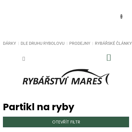
Přejít
na
obsah
DÁRKY
DLE DRUHU RYBOLOVU
PRODEJNY
RYBÁŘSKÉ ČLÁNKY
NÁKUP
KOŠÍK
Partikl na ryby
OTEVŘÍT FILTR