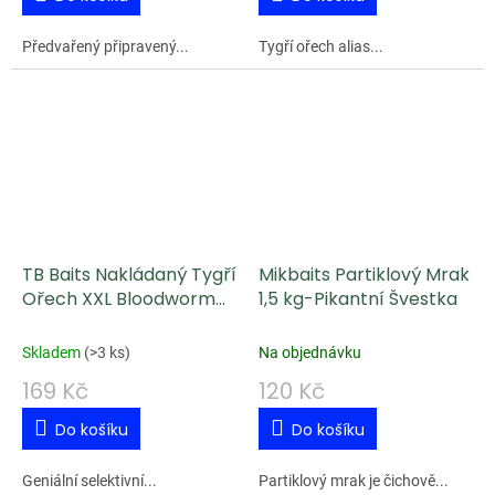
Předvařený připravený...
Tygří ořech alias...
TB Baits Nakládaný Tygří
Mikbaits Partiklový Mrak
Ořech XXL Bloodworm
1,5 kg-Pikantní Švestka
150 ml
Skladem
(
>3 ks
)
Na objednávku
169 Kč
120 Kč
Do košíku
Do košíku
Geniální selektivní...
Partiklový mrak je čichově...