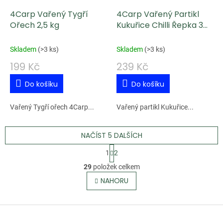
4Carp Vařený Tygří
4Carp Vařený Partikl
Ořech 2,5 kg
Kukuřice Chilli Řepka 3
kg
Skladem
(
>3 ks
)
Skladem
(
>3 ks
)
199 Kč
239 Kč
Do košíku
Do košíku
Vařený Tygří ořech 4Carp...
Vařený partikl Kukuřice...
NAČÍST 5 DALŠÍCH
S
1
2
t
O
29
položek celkem
r
v
NAHORU
á
l
n
á
k
Z
d
o