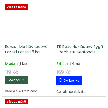
Více za méně
Benzar Mix Návnadová
TB Baits Nakládaný Tygří
Partikl Pasta 1,5 kg
Ořech XXL Seafood +
Kreveta 150 ml
Skladem
(
1 ks
)
Skladem
(
>3 ks
)
119 Kč
169 Kč
Do košíku
Vábivá síla zrn v jedné...
Geniální selektivní...
Více za méně