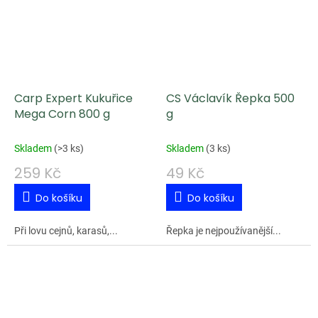
Carp Expert Kukuřice
CS Václavík Řepka 500
Mega Corn 800 g
g
Skladem
(
>3 ks
)
Skladem
(
3 ks
)
259 Kč
49 Kč
Do košíku
Do košíku
Při lovu cejnů, karasů,...
Řepka je nejpoužívanější...