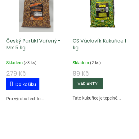
Český Partikl Vařený -
CS Václavík Kukuřice 1
Mix 5 kg
kg
Skladem
(
>3 ks
)
Skladem
(
2 ks
)
279 Kč
89 Kč
Do košíku
Tato kukuřice je tepelně...
Pro výrobu těchto...