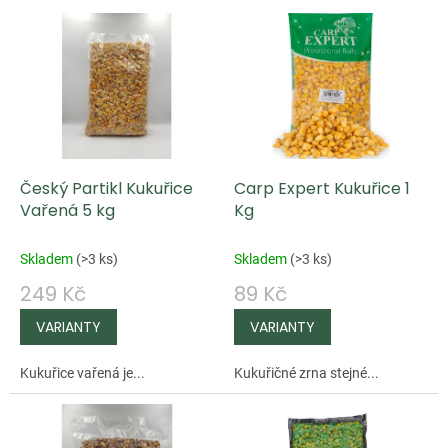
V
ý
p
i
s
p
Český Partikl Kukuřice
Carp Expert Kukuřice 1
r
Vařená 5 kg
Kg
o
d
Skladem
(
>3 ks
)
Skladem
(
>3 ks
)
u
249 Kč
89 Kč
k
t
ů
Kukuřice vařená je...
Kukuřičné zrna stejné...