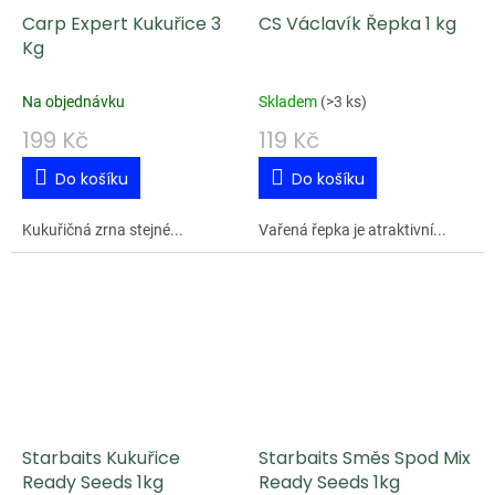
Carp Expert Kukuřice 3
CS Václavík Řepka 1 kg
Kg
Na objednávku
Skladem
(
>3 ks
)
199 Kč
119 Kč
Do košíku
Do košíku
Kukuřičná zrna stejné...
Vařená řepka je atraktivní...
Starbaits Kukuřice
Starbaits Směs Spod Mix
Ready Seeds 1kg
Ready Seeds 1kg