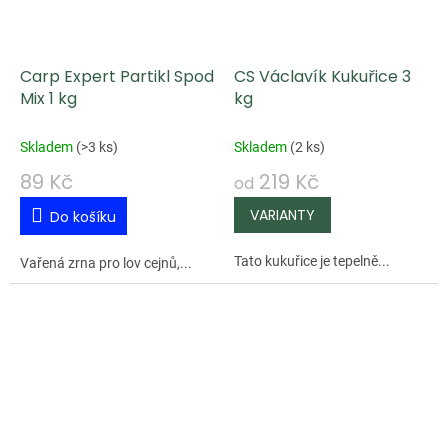
Carp Expert Partikl Spod
CS Václavík Kukuřice 3
Mix 1 kg
kg
Skladem
(
>3 ks
)
Skladem
(
2 ks
)
89 Kč
219 Kč
od
Do košíku
Tato kukuřice je tepelně...
Vařená zrna pro lov cejnů,...