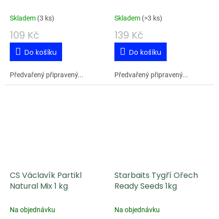
Skladem
(
3 ks
)
Skladem
(
>3 ks
)
109 Kč
139 Kč
Do košíku
Do košíku
Předvařený připravený...
Předvařený připravený...
CS Václavík Partikl
Starbaits Tygří Ořech
Natural Mix 1 kg
Ready Seeds 1kg
Na objednávku
Na objednávku