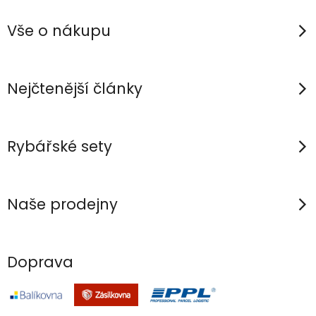
á
a
v
p
c
á
Vše o nákupu
n
í
a
í
p
t
r
í
Nejčtenější články
v
k
y
Rybářské sety
v
ý
p
Naše prodejny
i
s
u
Doprava