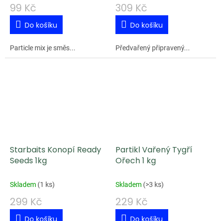
99 Kč
309 Kč
Do košíku
Do košíku
Particle mix je směs...
Předvařený připravený...
Starbaits Konopí Ready
Partikl Vařený Tygří
Seeds 1kg
Ořech 1 kg
Skladem
(
1 ks
)
Skladem
(
>3 ks
)
299 Kč
229 Kč
Do košíku
Do košíku