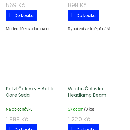
569 Kč
899 Kč
Do košíku
Do košíku
Moderní čelová lampa od...
Rybaření ve tmě přináší...
Petzl Čelovky - Actik
Westin Čelovka
Core Šedá
Headlamp Beam
Na objednávku
Skladem
(
3 ks
)
1 999 Kč
1 220 Kč
Do košíku
Do košíku