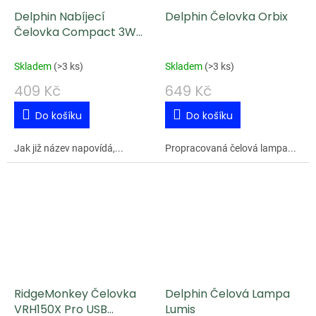
Delphin Nabíjecí
Delphin Čelovka Orbix
Čelovka Compact 3W
120lm 1200mAh
Skladem
(
>3 ks
)
Skladem
(
>3 ks
)
409 Kč
649 Kč
Do košíku
Do košíku
Jak již název napovídá,...
Propracovaná čelová lampa...
RidgeMonkey Čelovka
Delphin Čelová Lampa
VRH150X Pro USB
Lumis