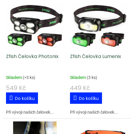
V
ý
p
i
s
p
Zfish Čelovka Photonix
Zfish Čelovka Lumenix
r
o
d
Skladem
(
>3 ks
)
Skladem
(
3 ks
)
u
549 Kč
449 Kč
k
Do košíku
Do košíku
t
ů
Při vývoji našich čelovek...
Při vývoji našich čelovek...