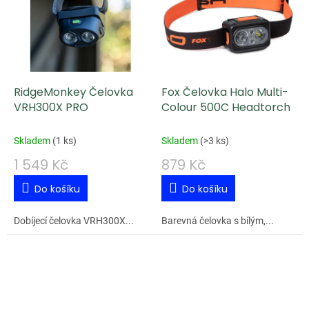
RidgeMonkey Čelovka
Fox Čelovka Halo Multi-
VRH300X PRO
Colour 500C Headtorch
Skladem
(
1 ks
)
Skladem
(
>3 ks
)
1 549 Kč
879 Kč
Do košíku
Do košíku
Dobíjecí čelovka VRH300X...
Barevná čelovka s bílým,...