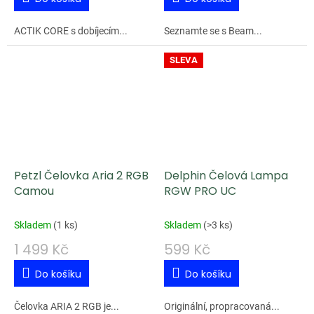
ACTIK CORE s dobíjecím...
Seznamte se s Beam...
SLEVA
Petzl Čelovka Aria 2 RGB
Delphin Čelová Lampa
Camou
RGW PRO UC
Skladem
(
1 ks
)
Skladem
(
>3 ks
)
1 499 Kč
599 Kč
Do košíku
Do košíku
Čelovka ARIA 2 RGB je...
Originální, propracovaná...