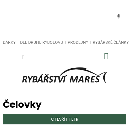
Přejít
na
obsah
DÁRKY
DLE DRUHU RYBOLOVU
PRODEJNY
RYBÁŘSKÉ ČLÁNKY
NÁKUP
KOŠÍK
Čelovky
OTEVŘÍT FILTR