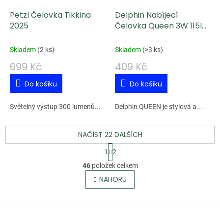
Petzl Čelovka Tikkina
Delphin Nabíjecí
2025
Čelovka Queen 3W 115lm
1200mAh
Skladem
(
2 ks
)
Skladem
(
>3 ks
)
699 Kč
409 Kč
Do košíku
Do košíku
Světelný výstup 300 lumenů...
Delphin QUEEN je stylová a...
NAČÍST 22 DALŠÍCH
S
1
2
t
O
46
položek celkem
r
v
NAHORU
á
l
n
á
k
Z
d
o