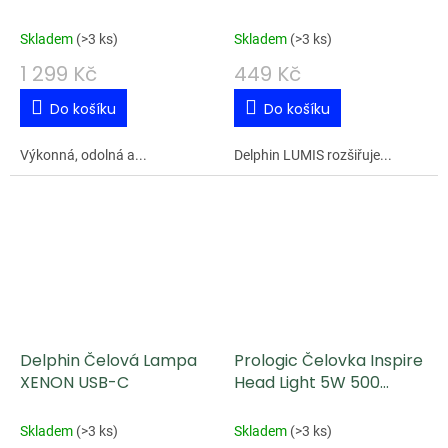
Rechargeable
Headtorch
Skladem
(
>3 ks
)
Skladem
(
>3 ks
)
1 299 Kč
449 Kč
Do košíku
Do košíku
Výkonná, odolná a...
Delphin LUMIS rozšiřuje...
Delphin Čelová Lampa
Prologic Čelovka Inspire
XENON USB-C
Head Light 5W 500
Lumens
Skladem
(
>3 ks
)
Skladem
(
>3 ks
)