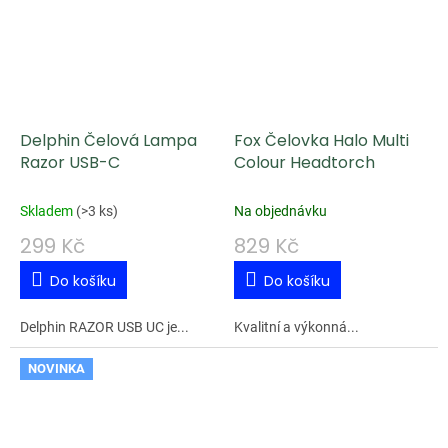
Delphin Čelová Lampa
Fox Čelovka Halo Multi
Razor USB-C
Colour Headtorch
Skladem
(
>3 ks
)
Na objednávku
299 Kč
829 Kč
Do košíku
Do košíku
Delphin RAZOR USB UC je...
Kvalitní a výkonná...
NOVINKA