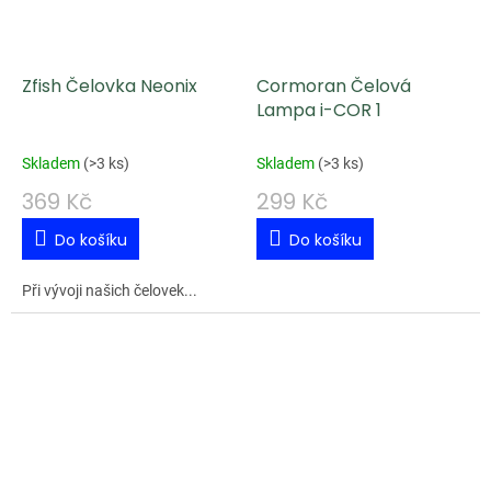
Zfish Čelovka Neonix
Cormoran Čelová
Lampa i-COR 1
Skladem
(
>3 ks
)
Skladem
(
>3 ks
)
369 Kč
299 Kč
Do košíku
Do košíku
Při vývoji našich čelovek...