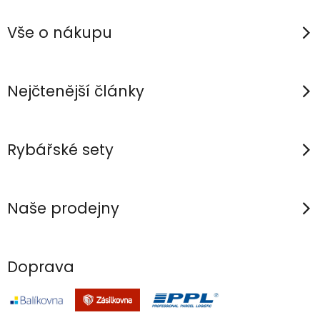
á
a
v
p
c
á
Vše o nákupu
n
í
a
í
p
t
r
í
Nejčtenější články
v
k
y
Rybářské sety
v
ý
p
Naše prodejny
i
s
u
Doprava