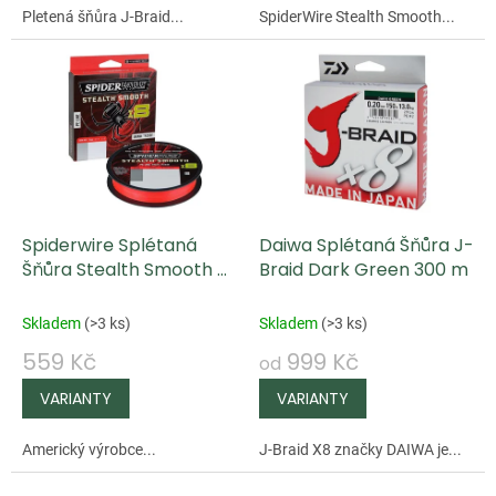
ů
Pletená šňůra J-Braid...
SpiderWire Stealth Smooth...
Spiderwire Splétaná
Daiwa Splétaná Šňůra J-
Šňůra Stealth Smooth 8
Braid Dark Green 300 m
Červená 150 m
Skladem
(
>3 ks
)
Skladem
(
>3 ks
)
559 Kč
999 Kč
od
Americký výrobce...
J-Braid X8 značky DAIWA je...