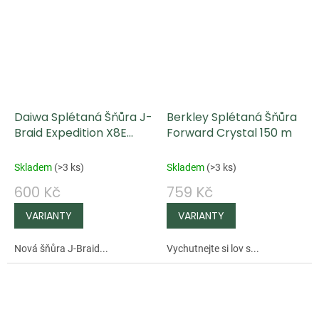
Daiwa Splétaná Šňůra J-
Berkley Splétaná Šňůra
Braid Expedition X8E
Forward Crystal 150 m
Smash Orange 150 m
Skladem
(
>3 ks
)
Skladem
(
>3 ks
)
600 Kč
759 Kč
Nová šňůra J-Braid...
Vychutnejte si lov s...