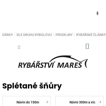
Přejít
na
obsah
DÁRKY
DLE DRUHU RYBOLOVU
PRODEJNY
RYBÁŘSKÉ ČLÁNKY
NÁKUP
KOŠÍK
Splétané šňůry
Návin do 150m
Návin 300m a víc