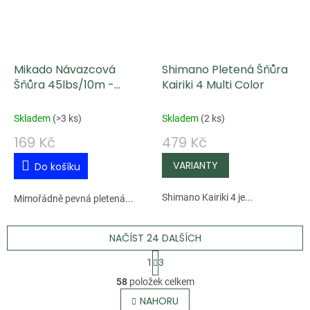
Mikado Návazcová
Shimano Pletená Šňůra
Šňůra 45lbs/10m -
Kairiki 4 Multi Color
HNĚDÁ
Skladem
(
>3 ks
)
Skladem
(
2 ks
)
169 Kč
479 Kč
Do košíku
Shimano Kairiki 4 je...
Mimořádně pevná pletená...
NAČÍST 24 DALŠÍCH
S
1
3
t
O
58
položek celkem
r
v
NAHORU
á