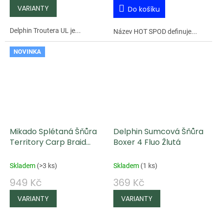
Do košíku
Delphin Troutera UL je...
Název HOT SPOD definuje...
NOVINKA
Mikado Splétaná Šňůra
Delphin Sumcová Šňůra
Territory Carp Braid
Boxer 4 Fluo Žlutá
1200 m
Skladem
(
>3 ks
)
Skladem
(
1 ks
)
949 Kč
369 Kč