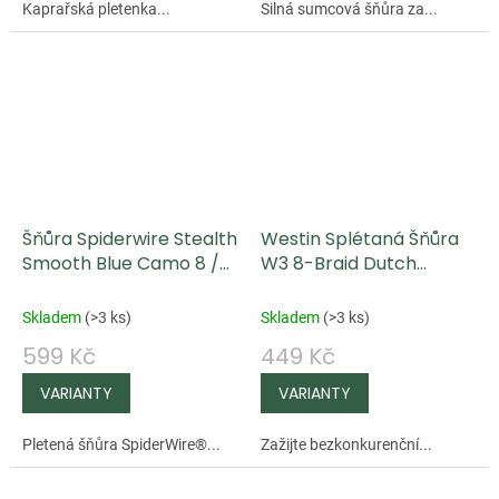
Kaprařská pletenka...
Silná sumcová šňůra za...
Šňůra Spiderwire Stealth
Westin Splétaná Šňůra
Smooth Blue Camo 8 /
W3 8-Braid Dutch
Modrá Kamufláž 150m
Orange 135 m
Skladem
(
>3 ks
)
Skladem
(
>3 ks
)
599 Kč
449 Kč
Pletená šňůra SpiderWire®...
Zažijte bezkonkurenční...