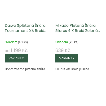
Daiwa Splétaná Šňůra
Mikado Pletená Šňůra
Tournament X8 Braid
Silurus 4 X Braid Zelená
Evo+ Chartreuse 135 m
600 M
Skladem
(
>3 ks
)
Skladem
(
>3 ks
)
1 199 Kč
639 Kč
od
Dobře známá pletená šňůra...
Silurus 4X Braid je silná...