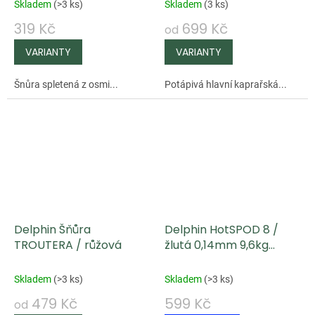
Skladem
(
>3 ks
)
Skladem
(
3 ks
)
319 Kč
699 Kč
od
Šnůra spletená z osmi...
Potápivá hlavní kaprařská...
Delphin Šňůra
Delphin HotSPOD 8 /
TROUTERA / růžová
žlutá 0,14mm 9,6kg
300m
Skladem
(
>3 ks
)
Skladem
(
>3 ks
)
479 Kč
599 Kč
od