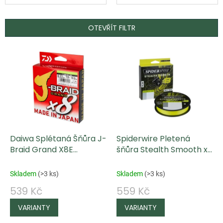
OTEVŘÍT FILTR
V
ý
p
i
s
p
Daiwa Splétaná Šňůra J-
Spiderwire Pletená
r
Braid Grand X8E
šňůra Stealth Smooth x8
o
Chartreuse 135 m
Hi-Vis Yellow 150 m
d
Skladem
(
>3 ks
)
Skladem
(
>3 ks
)
u
539 Kč
559 Kč
k
t