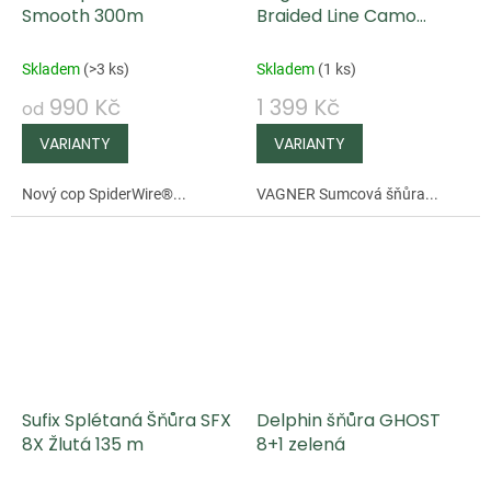
Smooth 300m
Braided Line Camo
Multicolor 300 m
Skladem
(
>3 ks
)
Skladem
(
1 ks
)
990 Kč
1 399 Kč
od
Nový cop SpiderWire®...
VAGNER Sumcová šňůra...
Sufix Splétaná Šňůra SFX
Delphin šňůra GHOST
8X Žlutá 135 m
8+1 zelená