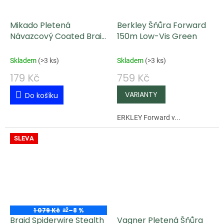
Mikado Pletená
Berkley Šňůra Forward
Návazcový Coated Braid
150m Low-Vis Green
Premium Tmavě Hnědá
20Lbs/10M
Skladem
(
>3 ks
)
Skladem
(
>3 ks
)
179 Kč
759 Kč
Do košíku
ERKLEY Forward v...
SLEVA
1 079 Kč
–8 %
až
Braid Spiderwire Stealth
Vagner Pletená Šňůra