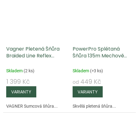
Vagner Pletená Šňůra
PowerPro Splétaná
Braided Line Reflex
Šňůra 135m Mechově
Multicolor 300 m
zelená
Skladem
(
2 ks
)
Skladem
(
>3 ks
)
1 399 Kč
449 Kč
od
VAGNER Sumcová šňůra...
Skvělá pletená šňůra...