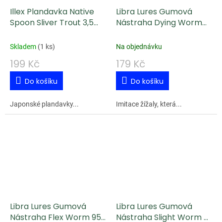
Illex Plandavka Native
Libra Lures Gumová
Spoon Sliver Trout 3,5
Nástraha Dying Worm
cm 2,5 g
70 mm - White 001 - Sýr
Skladem
(
1 ks
)
Na objednávku
199 Kč
179 Kč
Do košíku
Do košíku
Japonské plandavky...
Imitace žížaly, která...
Libra Lures Gumová
Libra Lures Gumová
Nástraha Flex Worm 95
Nástraha Slight Worm -