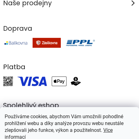
Naše prodejny
ý
p
i
Doprava
s
u
Platba
Spolehlivý eshop
Používáme cookies, abychom Vám umožnili pohodlné
prohlížení webu a díky analýze provozu webu neustále
zlepšovali jeho funkce, výkon a použitelnost.
Více
informací