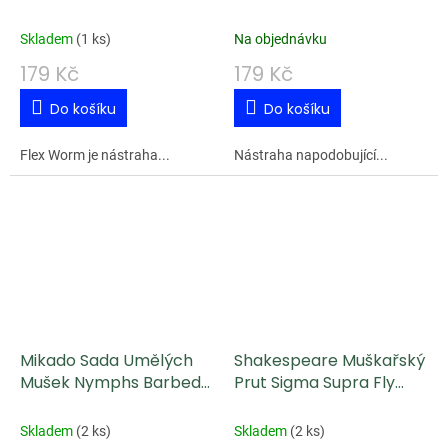
mm - Glow UV Green
White 001 - Sýr
000 - Sýr
Skladem
(
1 ks
)
Na objednávku
179 Kč
179 Kč
Do košíku
Do košíku
Flex Worm je nástraha...
Nástraha napodobující...
Mikado Sada Umělých
Shakespeare Muškařský
Mušek Nymphs Barbed
Prut Sigma Supra Fly
10 ks
2,55 m #5 4 díly
Skladem
(
2 ks
)
Skladem
(
2 ks
)