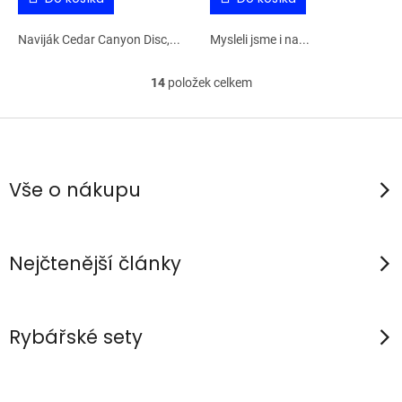
Naviják Cedar Canyon Disc,...
Mysleli jsme i na...
14
položek celkem
O
v
Z
l
á
á
p
d
Vše o nákupu
a
a
c
t
í
í
Nejčtenější články
p
r
v
Rybářské sety
k
y
v