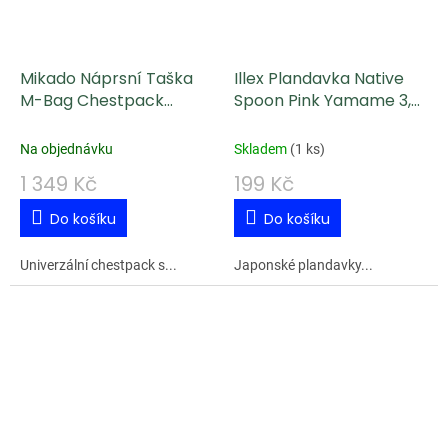
Mikado Náprsní Taška
Illex Plandavka Native
M-Bag Chestpack
Spoon Pink Yamame 3,5
Active
cm 2,5 g
Na objednávku
Skladem
(
1 ks
)
1 349 Kč
199 Kč
Do košíku
Do košíku
Univerzální chestpack s...
Japonské plandavky...