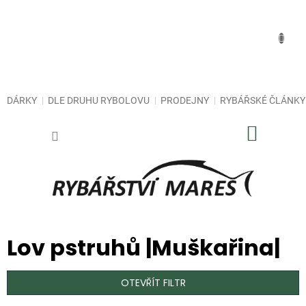
Přejít
na
obsah
DÁRKY
DLE DRUHU RYBOLOVU
PRODEJNY
RYBÁŘSKÉ ČLÁNKY
NÁKUP
KOŠÍK
Lov pstruhů |Muškařina|
OTEVŘÍT FILTR