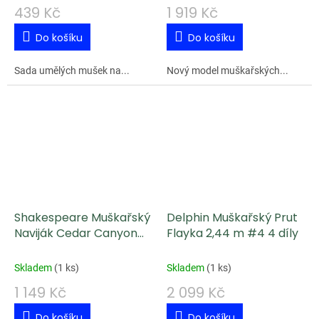
439 Kč
1 919 Kč
Do košíku
Do košíku
Sada umělých mušek na...
Nový model muškařských...
Shakespeare Muškařský
Delphin Muškařský Prut
Naviják Cedar Canyon
Flayka 2,44 m #4 4 díly
Disc Fly Reel 5/6
Skladem
(
1 ks
)
Skladem
(
1 ks
)
1 149 Kč
2 099 Kč
Do košíku
Do košíku