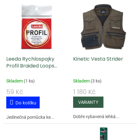
V
ý
p
i
s
p
Leeda Rychlospojky
Kinetic Vesta Strider
r
Profil Braided Loops
o
Trout Flouro Mixed 3 ks
d
Skladem
(
1 ks
)
Skladem
(
3 ks
)
u
59 Kč
1 180 Kč
k
Do košíku
t
ů
Dobře vybavená lehká...
Jedinečná pomůcka ke...