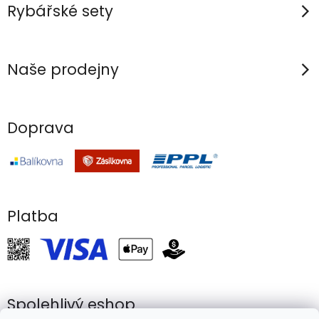
v
Rybářské sety
k
y
v
Naše prodejny
ý
p
i
Doprava
s
u
Platba
Spolehlivý eshop