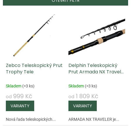
OTEVŘÍT FILTR
V
ý
p
i
s
p
Zebco Teleskopický Prut
Delphin Teleskopický
r
Trophy Tele
Prut Armada NX Travel
o
Blackway Cork
d
Skladem
(
>3 ks
)
Skladem
(
>3 ks
)
u
999 Kč
1 809 Kč
od
od
k
t
ů
Nová řada teleskopických...
ARMADA NX TRAVELER je...