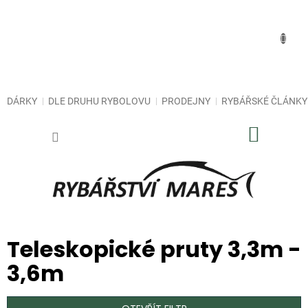
Přejít
na
obsah
DÁRKY
DLE DRUHU RYBOLOVU
PRODEJNY
RYBÁŘSKÉ ČLÁNKY
NÁKUP
KOŠÍK
Teleskopické pruty 3,3m -
3,6m