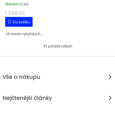
Skladem
(
3 ks
)
1 599 Kč
Do košíku
Již mnoho rybářských...
11
položek celkem
O
v
Z
l
á
á
p
d
Vše o nákupu
a
a
c
t
í
í
Nejčtenější články
p
r