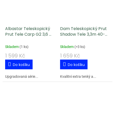
Albastar Teleskopický
Dam Teleskopický Prut
Prut Tele Carp G2 3,6 m
Shadow Tele 3,3m 40-
3 lb
60g
Skladem
(
1 ks
)
Skladem
(
>3 ks
)
1 599 Kč
1 659 Kč
Do košíku
Do košíku
Upgradovaná série...
Kvalitní extra tenký a...