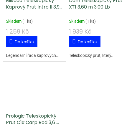
Mikado Teleskopický
Dam Teleskopický Prut
Kaprový Prut Intro II 3,9
XT1 3,60 m 3,00 Lb
m 3 lb
Skladem
(
1 ks
)
Skladem
(
1 ks
)
1 259 Kč
1 939 Kč
Do košíku
Do košíku
Legendární řada kaprových...
Teleskopický prut, který...
Prologic Teleskopický
Prut C1α Carp Rod 3,6 m
3 lb