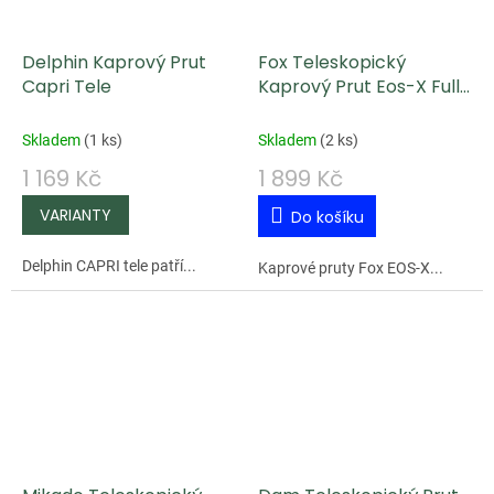
Delphin Kaprový Prut
Fox Teleskopický
Capri Tele
Kaprový Prut Eos-X Full
Shrink 3,6 m 12 ft 3 lb
Skladem
(
1 ks
)
Skladem
(
2 ks
)
1 169 Kč
1 899 Kč
Do košíku
Delphin CAPRI tele patří...
Kaprové pruty Fox EOS-X...