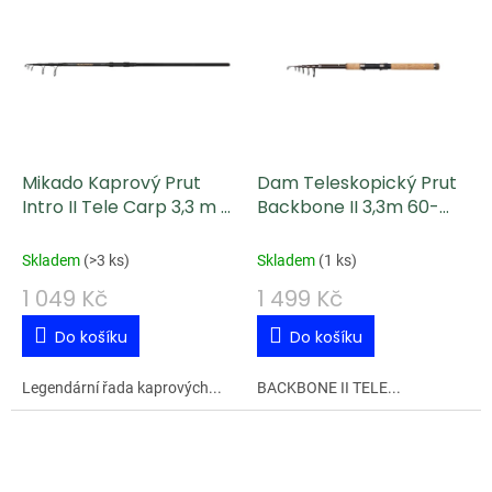
Mikado Kaprový Prut
Dam Teleskopický Prut
Intro II Tele Carp 3,3 m 3
Backbone II 3,3m 60-
lb
160g
Skladem
(
>3 ks
)
Skladem
(
1 ks
)
1 049 Kč
1 499 Kč
Do košíku
Do košíku
Legendární řada kaprových...
BACKBONE II TELE...