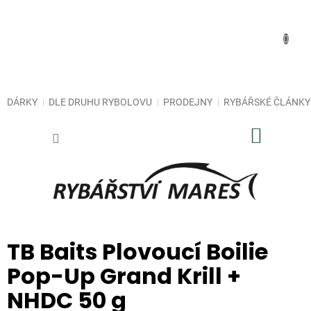
Přejít
na
obsah
DÁRKY
DLE DRUHU RYBOLOVU
PRODEJNY
RYBÁŘSKÉ ČLÁNKY
NÁKUP
KOŠÍK
TB Baits Plovoucí Boilie
Pop-Up Grand Krill +
NHDC 50 g