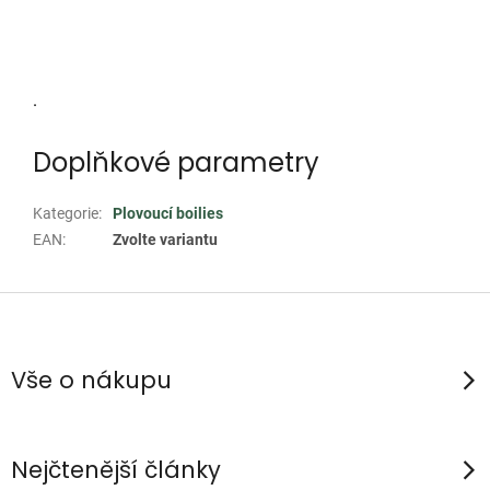
.
Doplňkové parametry
Kategorie
:
Plovoucí boilies
EAN
:
Zvolte variantu
Z
á
p
Vše o nákupu
a
t
í
Nejčtenější články