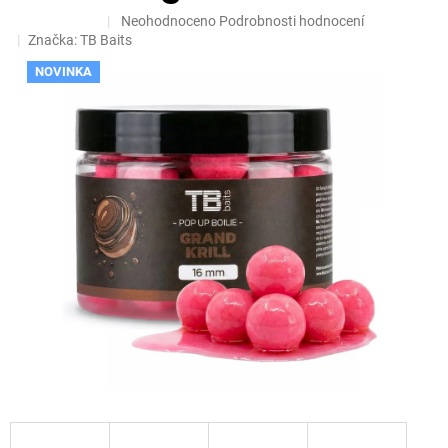
Průměrné
Neohodnoceno
Podrobnosti hodnocení
hodnocení
Značka:
TB Baits
produktu
NOVINKA
je
0,0
z
5
hvězdiček.