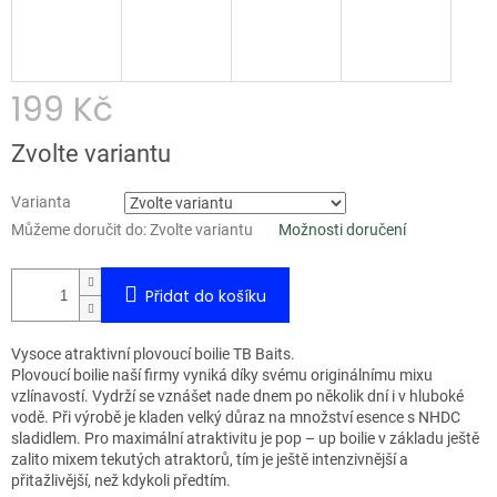
199 Kč
Měrná
Zvolte variantu
cena:
Varianta
Můžeme doručit do:
Zvolte variantu
Možnosti doručení
Přidat do košíku
Vysoce atraktivní plovoucí boilie TB Baits.
Plovoucí boilie naší firmy vyniká díky svému originálnímu mixu
vzlínavostí. Vydrží se vznášet nade dnem po několik dní i v hluboké
vodě. Při výrobě je kladen velký důraz na množství esence s NHDC
sladidlem. Pro maximální atraktivitu je pop – up boilie v základu ještě
zalito mixem tekutých atraktorů, tím je ještě intenzivnější a
přitažlivější, než kdykoli předtím.