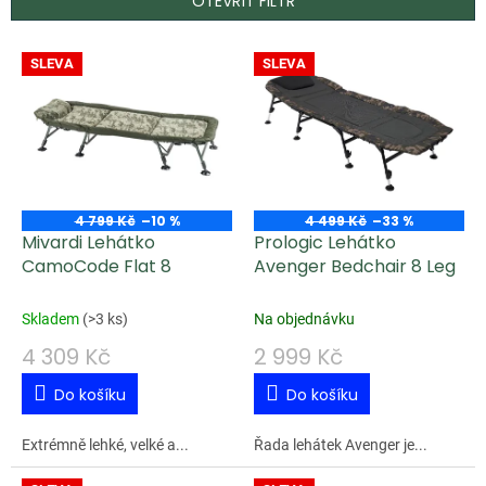
OTEVŘÍT FILTR
V
SLEVA
SLEVA
ý
p
i
s
p
4 799 Kč
–10 %
4 499 Kč
–33 %
Mivardi Lehátko
Prologic Lehátko
r
CamoCode Flat 8
Avenger Bedchair 8 Leg
o
d
Skladem
(
>3 ks
)
Na objednávku
u
4 309 Kč
2 999 Kč
k
Do košíku
Do košíku
t
ů
Extrémně lehké, velké a...
Řada lehátek Avenger je...