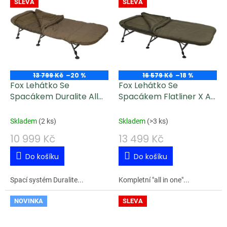
SLEVA
SLEVA
13 799 Kč
–20 %
16 579 Kč
–18 %
Fox Lehátko Se
Fox Lehátko Se
Spacákem Duralite All
Spacákem Flatliner X All
Season System
Season System
Skladem
(
2 ks
)
Skladem
(
>3 ks
)
10 999 Kč
13 499 Kč
Do košíku
Do košíku
Spací systém Duralite...
Kompletní "all in one"...
NOVINKA
SLEVA