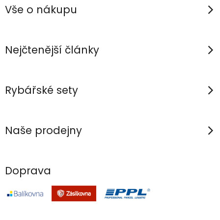
p
d
Vše o nákupu
a
a
c
t
í
í
Nejčtenější články
p
r
v
Rybářské sety
k
y
v
Naše prodejny
ý
p
i
Doprava
s
u