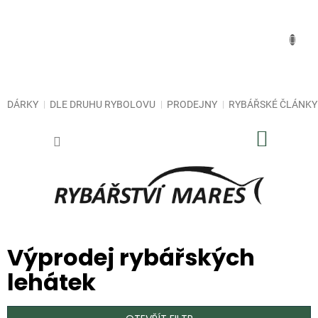
Přejít
na
obsah
DÁRKY
DLE DRUHU RYBOLOVU
PRODEJNY
RYBÁŘSKÉ ČLÁNKY
NÁKUP
KOŠÍK
Výprodej rybářských
lehátek