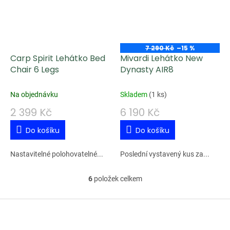
7 290 Kč
–15 %
Carp Spirit Lehátko Bed
Mivardi Lehátko New
Chair 6 Legs
Dynasty AIR8
Na objednávku
Skladem
(
1 ks
)
2 399 Kč
6 190 Kč
Do košíku
Do košíku
Nastavitelné polohovatelné...
Poslední vystavený kus za...
6
položek celkem
O
v
Z
l
á
á