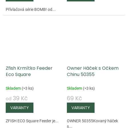
Přívlačová série BOMB! od...
Zfish Krmítko Feeder
Owner Háček s Očkem
Eco Square
Chinu 50355
Skladem
(
>3 ks
)
Skladem
(
>3 ks
)
39 Kč
69 Kč
od
ZFISH ECO Square Feeder je...
OWNER 50355Kovaný háček
s...