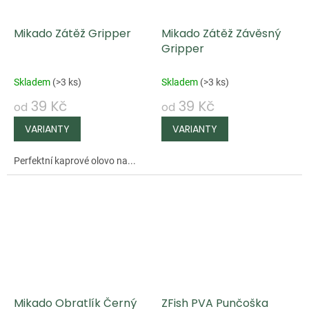
Mikado Zátěž Gripper
Mikado Zátěž Závěsný
Gripper
Skladem
(
>3 ks
)
Skladem
(
>3 ks
)
39 Kč
39 Kč
od
od
Perfektní kaprové olovo na...
Mikado Obratlík Černý
ZFish PVA Punčoška