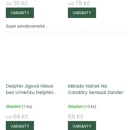
39 Kč
79 Kč
od
od
Super aerodynamické...
Delphin Jigová Hlava
Mikado Háček Na
bez Límečku Delphin
Candáty Sensual Zander
BOMB / 5ks
Skladem
(
1 ks
)
Skladem
(
>3 ks
)
69 Kč
59 Kč
od