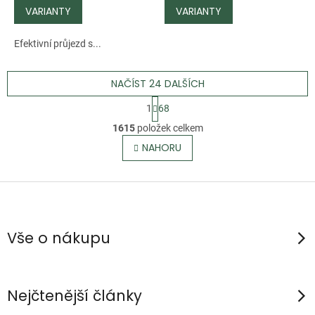
Efektivní průjezd s...
NAČÍST 24 DALŠÍCH
S
1
68
t
O
1615
položek celkem
r
v
NAHORU
á
l
n
á
k
Z
d
o
á
a
v
p
c
á
Vše o nákupu
n
í
a
í
p
t
r
í
Nejčtenější články
v