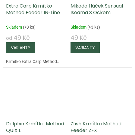
Extra Carp Krmítko
Mikado Háček Sensual
Method Feeder IN-Line
Iseama S Očkem
Skladem
(
>3 ks
)
Skladem
(
>3 ks
)
49 Kč
49 Kč
od
Krmítko Extra Carp Method...
Delphin Krmítko Method
Zfish Krmítko Method
QUIX L
Feeder ZFX