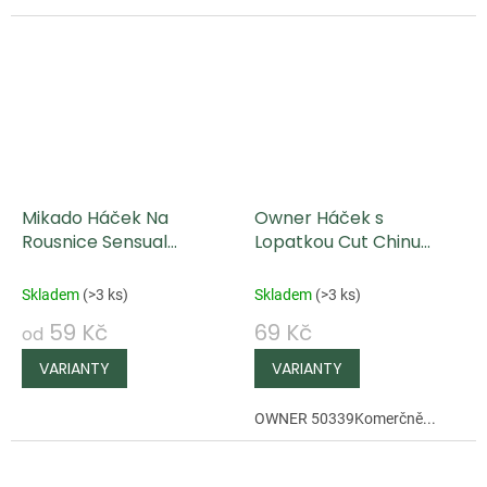
Mikado Háček Na
Owner Háček s
Rousnice Sensual
Lopatkou Cut Chinu
Baitholder
50339
Skladem
(
>3 ks
)
Skladem
(
>3 ks
)
59 Kč
69 Kč
od
OWNER 50339Komerčně...