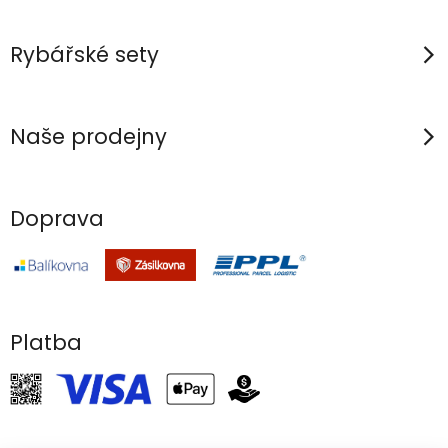
k
y
Rybářské sety
v
ý
p
Naše prodejny
i
s
u
Doprava
Platba