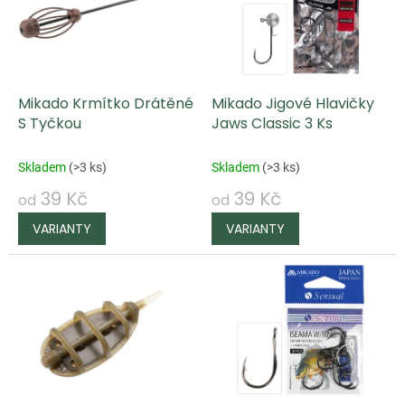
p
i
s
p
Mikado Krmítko Drátěné
Mikado Jigové Hlavičky
r
S Tyčkou
Jaws Classic 3 Ks
o
d
Skladem
(
>3 ks
)
Skladem
(
>3 ks
)
u
39 Kč
39 Kč
od
od
k
t
ů