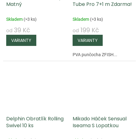
Matný
Tube Pro 7+1 m Zdarma!
Skladem
(
>3 ks
)
Skladem
(
>3 ks
)
39 Kč
199 Kč
od
od
PVA punčocha ZFISH...
Delphin Obratlík Rolling
Mikado Háček Sensual
Swivel 10 ks
Iseama S Lopatkou