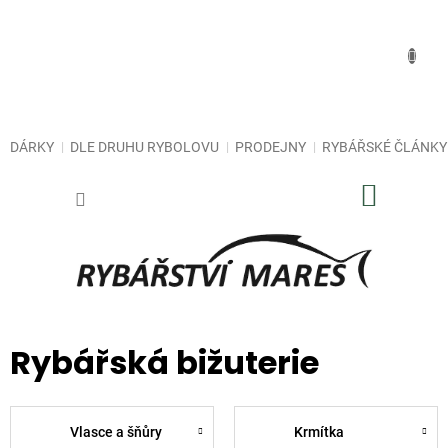
Přejít
na
obsah
DÁRKY
DLE DRUHU RYBOLOVU
PRODEJNY
RYBÁŘSKÉ ČLÁNKY
NÁKUP
KOŠÍK
Rybářská bižuterie
Vlasce a šňůry
Krmítka