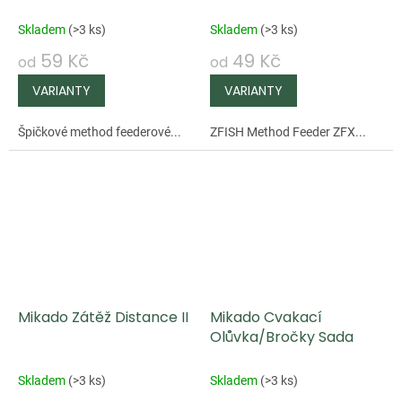
Skladem
(
>3 ks
)
Skladem
(
>3 ks
)
59 Kč
49 Kč
od
od
Špičkové method feederové...
ZFISH Method Feeder ZFX...
Mikado Zátěž Distance II
Mikado Cvakací
Olůvka/Bročky Sada
Skladem
(
>3 ks
)
Skladem
(
>3 ks
)