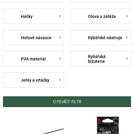
Háčky
Olova a zátěže
Hotové návazce
Rybářské nástroje
Rybářská
PVA materiál
bižuterie
Jehly a vrtáčky
OTEVŘÍT FILTR
V
ý