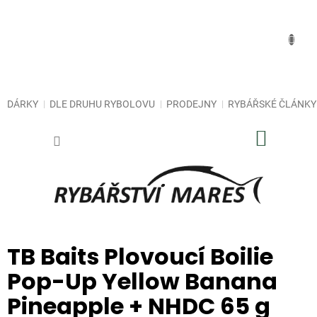
Přejít
na
obsah
DÁRKY
DLE DRUHU RYBOLOVU
PRODEJNY
RYBÁŘSKÉ ČLÁNKY
NÁKUP
KOŠÍK
TB Baits Plovoucí Boilie
Pop-Up Yellow Banana
Pineapple + NHDC 65 g