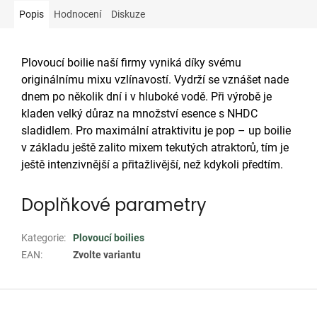
Popis
Hodnocení
Diskuze
Plovoucí boilie naší firmy vyniká díky svému
originálnímu mixu vzlínavostí. Vydrží se vznášet nade
dnem po několik dní i v hluboké vodě. Při výrobě je
kladen velký důraz na množství esence s NHDC
sladidlem. Pro maximální atraktivitu je pop – up boilie
v základu ještě zalito mixem tekutých atraktorů, tím je
ještě intenzivnější a přitažlivější, než kdykoli předtím.
Doplňkové parametry
Kategorie
:
Plovoucí boilies
EAN
:
Zvolte variantu
Z