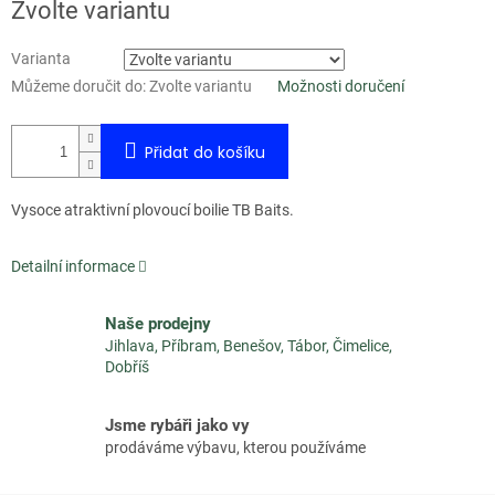
Měrná
Zvolte variantu
cena:
Varianta
Můžeme doručit do:
Zvolte variantu
Možnosti doručení
Přidat do košíku
Vysoce atraktivní plovoucí boilie TB Baits.
Detailní informace
Naše prodejny
Jihlava, Příbram, Benešov, Tábor, Čimelice,
Dobříš
Jsme rybáři jako vy
prodáváme výbavu, kterou používáme