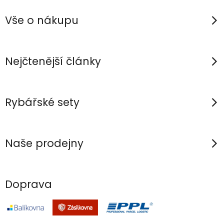
á
p
Vše o nákupu
a
t
í
Nejčtenější články
Rybářské sety
Naše prodejny
Doprava