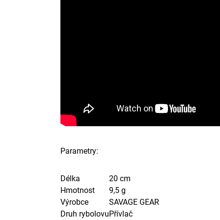
Parametry:
Délka
20 cm
Hmotnost
9,5 g
Výrobce
SAVAGE GEAR
Druh rybolovu
Přívlač