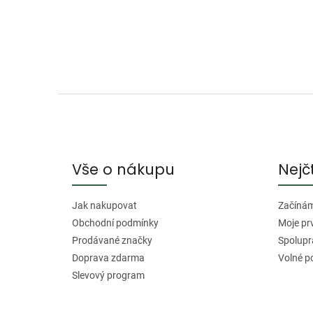
Z
á
p
a
Vše o nákupu
Nejč
t
í
Jak nakupovat
Začínáme
Obchodní podmínky
Moje pr
Prodávané značky
Spolupr
Doprava zdarma
Volné p
Slevový program