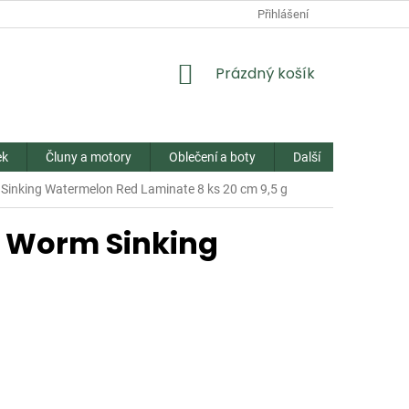
Přihlášení
NÁKUPNÍ
Prázdný košík
KOŠÍK
ek
Čluny a motory
Oblečení a boty
Další
Kontakt
inking Watermelon Red Laminate 8 ks 20 cm 9,5 g
 Worm Sinking