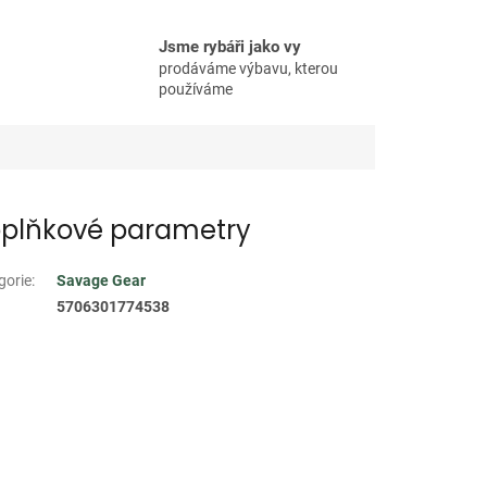
Jsme rybáři jako vy
prodáváme výbavu, kterou
používáme
plňkové parametry
gorie
:
Savage Gear
5706301774538