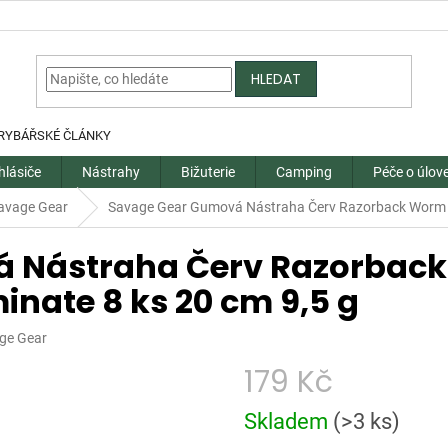
HLEDAT
RYBÁŘSKÉ ČLÁNKY
hlásiče
Nástrahy
Bižuterie
Camping
Péče o úlov
avage Gear
Savage Gear Gumová Nástraha Červ Razorback Worm S
 Nástraha Červ Razorback
nate 8 ks 20 cm 9,5 g
ge Gear
179 Kč
Měrná
Skladem
(
>3 ks
)
cena: