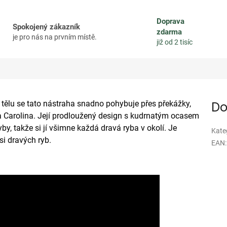
Doprava
Spokojený zákazník
zdarma
je pro nás na prvním místě.
již od 2 tisíc
ělu se tato nástraha snadno pohybuje přes překážky,
Do
a Carolina. Její prodloužený design s kudrnatým ocasem
by, takže si jí všimne každá dravá ryba v okolí. Je
Kate
si dravých ryb.
EAN
: