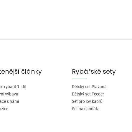
tenější články
Rybářské sety
 rybařit 1. díl
Dětský set Plavaná
vní výbava
Dětský set Feeder
áce s námi
Set pro lov kaprů
ozice
Set na candáta