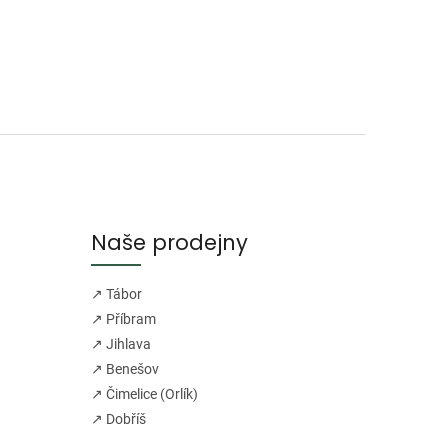
Naše prodejny
↗ Tábor
↗ Příbram
↗ Jihlava
↗ Benešov
↗ Čimelice (Orlík)
↗ Dobříš