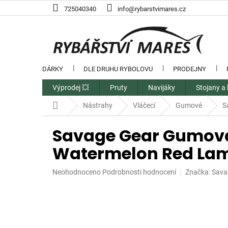
Přejít
725040340
info@rybarstvimares.cz
na
obsah
DÁRKY
DLE DRUHU RYBOLOVU
PRODEJNY
Výprodej 💥
Pruty
Navijáky
Stojany a 
Domů
Nástrahy
Vláčecí
Gumové
S
Savage Gear Gumová
Watermelon Red Lami
Průměrné
Neohodnoceno
Podrobnosti hodnocení
Značka:
Sava
hodnocení
produktu
je
0,0
z