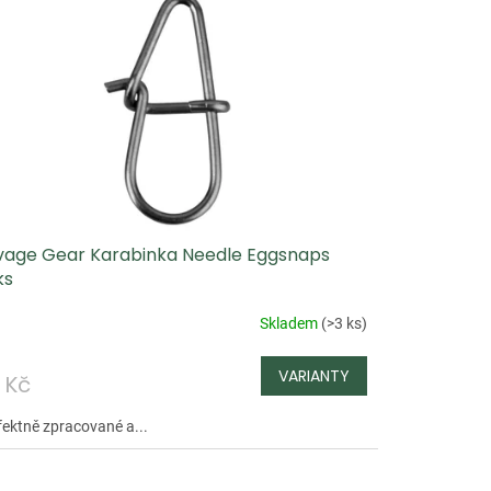
vage Gear Karabinka Needle Eggsnaps
ks
Skladem
(
>3 ks
)
 Kč
fektně zpracované a...