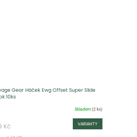
vage Gear Háček Ewg Offset Super Slide
ok 10ks
Skladem
(
2 ks
)
9 Kč