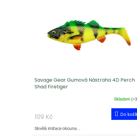
Savage Gear Gumová Nástraha 4D Perch
Shad Firetiger
Skladem
(
>3
Do koší
109 Kč
Skvělá imitace okouna...