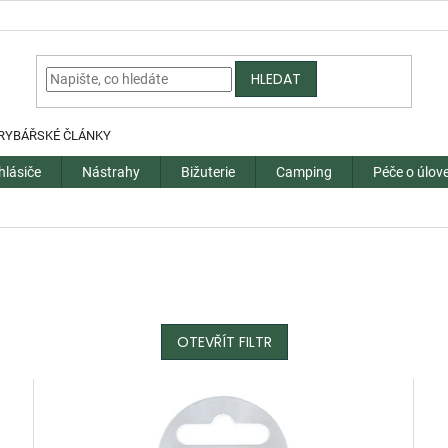
HLEDAT
RYBÁŘSKÉ ČLÁNKY
hlásiče
Nástrahy
Bižuterie
Camping
Péče o úlov
OTEVŘÍT FILTR