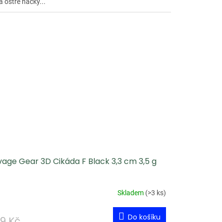
a ostré háčky...
age Gear 3D Cikáda F Black 3,3 cm 3,5 g
Skladem
(
>3 ks
)
Do košíku
9 Kč