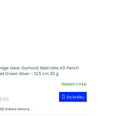
vage Gear Gumová Nástraha 4D Perch
d Green Silver - 12,5 cm 20 g
Skladem
(
>3 ks
)
Do košíku
9 Kč
ělá imitace okouna...