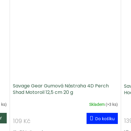
Savage Gear Gumová Nástraha 4D Perch
Sa
Shad Motoroil 12,5 cm 20 g
Ho
 ks
)
Skladem
(
>3 ks
)
Do košíku
13
109 Kč