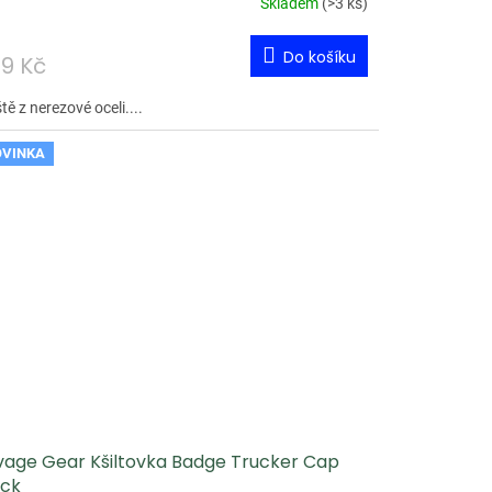
Skladem
(
>3 ks
)
Do košíku
9 Kč
tě z nerezové oceli....
VINKA
vage Gear Kšiltovka Badge Trucker Cap
ack