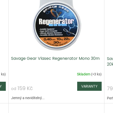
Savage Gear Vlasec Regenerator Mono 30m
Sa
20
 ks
)
Skladem
(
>3 ks
)
159 Kč
79
od
Jemný a neviditelný...
Per