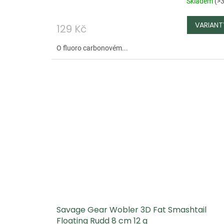
Skladem
(
>3
129 Kč
O fluoro carbonovém...
Savage Gear Wobler 3D Fat Smashtail
Floating Rudd 8 cm 12 g