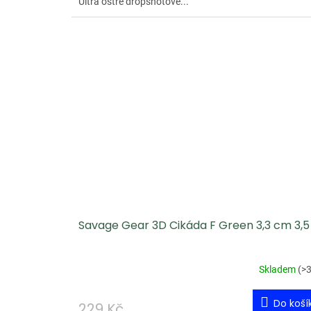
Ultra ostré dropshotové...
Savage Gear 3D Cikáda F Green 3,3 cm 3,5
Skladem
(
>3
Do koší
229 Kč