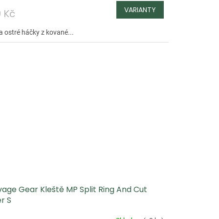
9 Kč
a ostré háčky z kované...
vage Gear Kleště MP Split Ring And Cut
er S