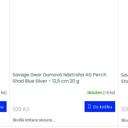
Savage Gear Gumová Nástraha 4D Perch
Sa
Shad Blue Silver - 12,5 cm 20 g
Sha
 ks
)
Skladem
(
>3 ks
)
ku
Do košíku
109 Kč
10
Skvělá imitace okouna...
Skv