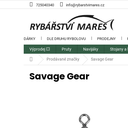
Přejít
725040340
info@rybarstvimares.cz
na
obsah
DÁRKY
DLE DRUHU RYBOLOVU
PRODEJNY
Výprodej 💥
Pruty
Navijáky
Stojany a 
Domů
Prodávané značky
Savage Gear
Savage Gear
V
ý