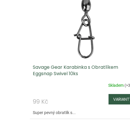
p
i
s
p
r
o
d
u
Savage Gear Karabinka s Obratlíkem
k
Eggsnap Swivel 10ks
t
ů
Skladem
(
>3
99 Kč
Super pevný obratlík s...