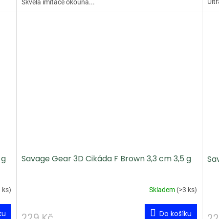
Ultr
Skvělá imitace okouna...
 g
Savage Gear 3D Cikáda F Brown 3,3 cm 3,5 g
Sav
 ks
)
Skladem
(
>3 ks
)
ku
Do košíku
229 Kč
22