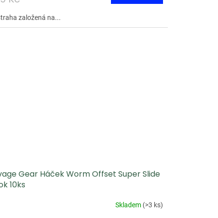
traha založená na...
vage Gear Háček Worm Offset Super Slide
ok 10ks
Skladem
(
>3 ks
)