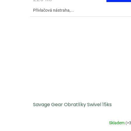
Přívlačová nástraha,...
Savage Gear Obratlíky Swivel 15ks
Skladem
(
>3