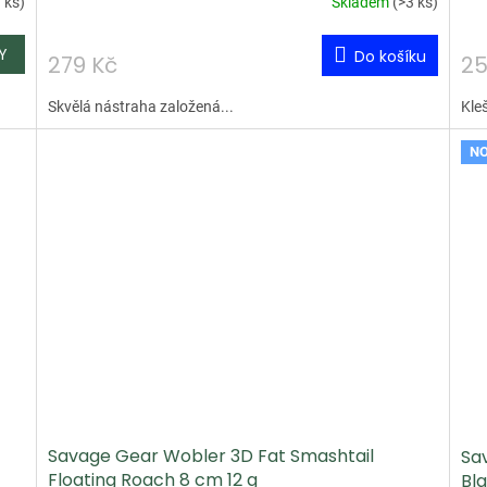
 ks
)
Skladem
(
>3 ks
)
Do košíku
279 Kč
25
Skvělá nástraha založená...
Kleš
NO
Savage Gear Wobler 3D Fat Smashtail
Sa
Floating Roach 8 cm 12 g
Bl