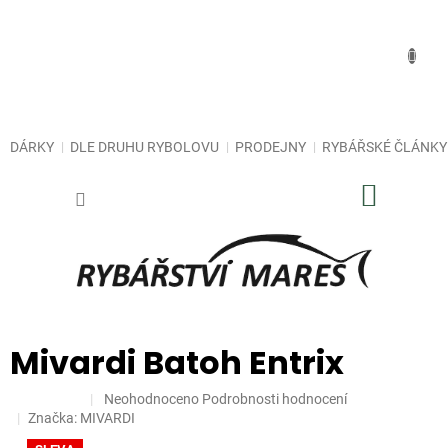
Přejít
na
obsah
DÁRKY
DLE DRUHU RYBOLOVU
PRODEJNY
RYBÁŘSKÉ ČLÁNKY
NÁKUP
KOŠÍK
Mivardi Batoh Entrix
Průměrné
Neohodnoceno
Podrobnosti hodnocení
hodnocení
Značka:
MIVARDI
produktu