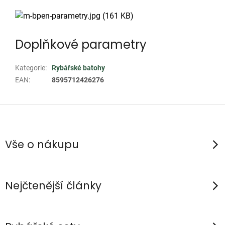
Doplňkové parametry
Kategorie
:
Rybářské batohy
EAN
:
8595712426276
Z
á
p
Vše o nákupu
a
t
í
Nejčtenější články