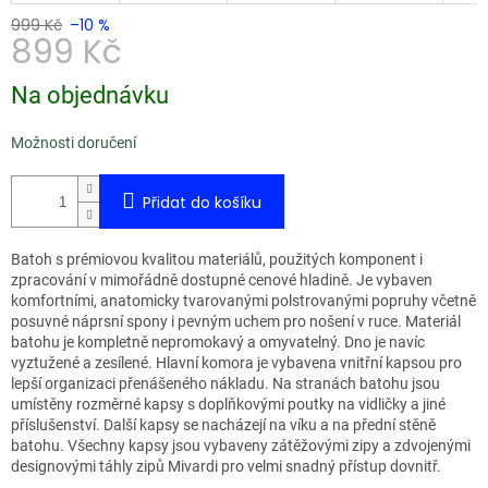
999 Kč
–10 %
899 Kč
Měrná
Na objednávku
cena:
Možnosti doručení
Přidat do košíku
Batoh s prémiovou kvalitou materiálů, použitých komponent i
zpracování v mimořádně dostupné cenové hladině. Je vybaven
komfortními, anatomicky tvarovanými polstrovanými popruhy včetně
posuvné náprsní spony i pevným uchem pro nošení v ruce. Materiál
batohu je kompletně nepromokavý a omyvatelný. Dno je navíc
vyztužené a zesílené. Hlavní komora je vybavena vnitřní kapsou pro
lepší organizaci přenášeného nákladu. Na stranách batohu jsou
umístěny rozměrné kapsy s doplňkovými poutky na vidličky a jiné
příslušenství. Další kapsy se nacházejí na víku a na přední stěně
batohu. Všechny kapsy jsou vybaveny zátěžovými zipy a zdvojenými
designovými táhly zipů Mivardi pro velmi snadný přístup dovnitř.