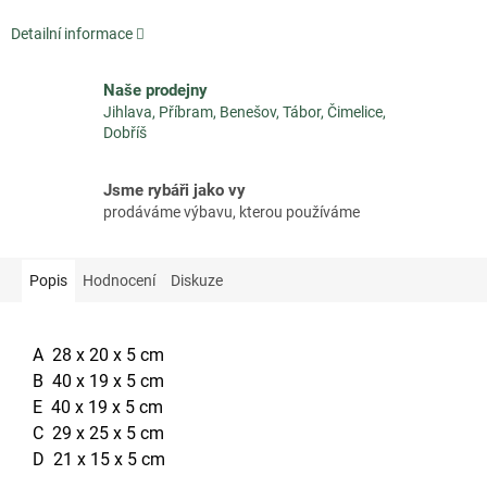
Detailní informace
Naše prodejny
Jihlava, Příbram, Benešov, Tábor, Čimelice,
Dobříš
Jsme rybáři jako vy
prodáváme výbavu, kterou používáme
Popis
Hodnocení
Diskuze
A 28 x 20 x 5 cm
B 40 x 19 x 5 cm
E 40 x 19 x 5 cm
C 29 x 25 x 5 cm
D 21 x 15 x 5 cm