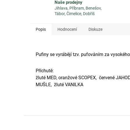
Naše prodejny
Jihlava, Příbram, Benešov,
Tábor, Čimelice, Dobříš
Popis
Hodnocení
Diskuze
Pufiny se vyrábějí tzv. pufováním za vysokého
Příchutě:
žluté MED, oranžové SCOPEX, červené JAHODA
MUŠLE, žluté VANILKA
Z
á