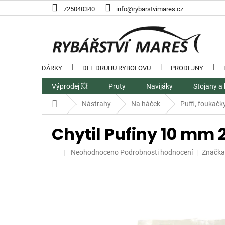
Přejít
725040340
info@rybarstvimares.cz
na
obsah
DÁRKY
DLE DRUHU RYBOLOVU
PRODEJNY
Výprodej 💥
Pruty
Navijáky
Stojany a 
Domů
Nástrahy
Na háček
Puffi, foukačk
Chytil Pufiny 10 mm 
Průměrné
Neohodnoceno
Podrobnosti hodnocení
Značka
hodnocení
produktu
je
0,0
z
5
hvězdiček.