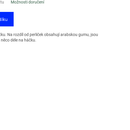
ntu
Možnosti doručení
šíku
čku. Na rozdíl od perliček obsahují arabskou gumu, jsou
o něco déle na háčku.