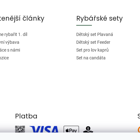
tenější články
Rybářské sety
 rybařit 1. díl
Dětský set Plavaná
vní výbava
Dětský set Feeder
áce s námi
Set pro lov kaprů
ozice
Set na candáta
Platba