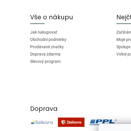
p
a
Vše o nákupu
Nejč
t
í
Jak nakupovat
Začínáme
Obchodní podmínky
Moje pr
Prodávané značky
Spolupr
Doprava zdarma
Volné p
Slevový program
Doprava