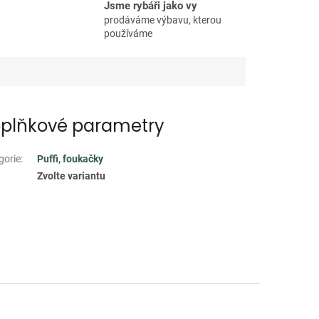
Jsme rybáři jako vy
prodáváme výbavu, kterou
používáme
plňkové parametry
gorie
:
Puffi, foukačky
Zvolte variantu