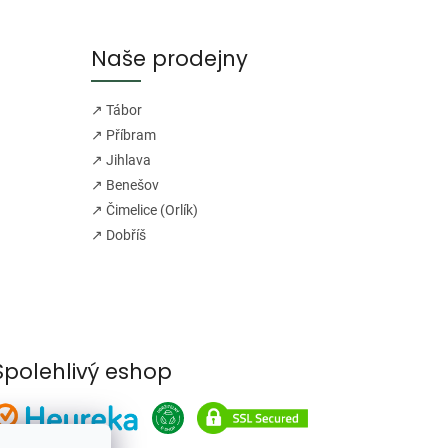
Naše prodejny
↗ Tábor
↗ Příbram
↗ Jihlava
↗ Benešov
↗ Čimelice (Orlík)
↗ Dobříš
Spolehlivý eshop