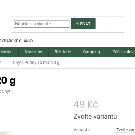
HLEDAT
RYBÁŘSKÉ ČLÁNKY
hlásiče
Nástrahy
Bižuterie
Camping
Péče o úlov
y
Chytil Pufiny 10 mm 20 g
20 g
:
Chytil
49 Kč
Měrná
Zvolte variantu
cena:
Varianta