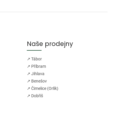
Naše prodejny
↗ Tábor
↗ Příbram
↗ Jihlava
↗ Benešov
↗ Čimelice (Orlík)
↗ Dobříš