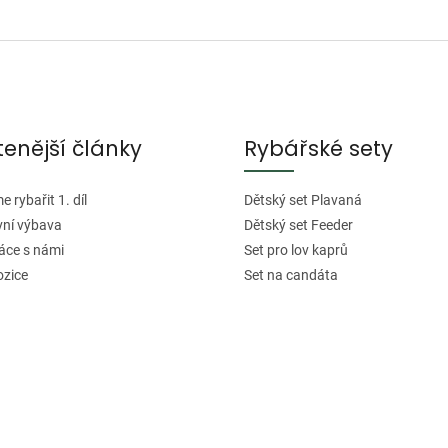
O
v
l
á
d
tenější články
Rybářské sety
a
c
í
 rybařit 1. díl
Dětský set Plavaná
p
vní výbava
Dětský set Feeder
r
áce s námi
Set pro lov kaprů
v
ozice
Set na candáta
k
y
v
ý
p
i