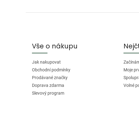
Z
á
p
a
Vše o nákupu
Nejč
t
í
Jak nakupovat
Začínáme
Obchodní podmínky
Moje pr
Prodávané značky
Spolupr
Doprava zdarma
Volné p
Slevový program