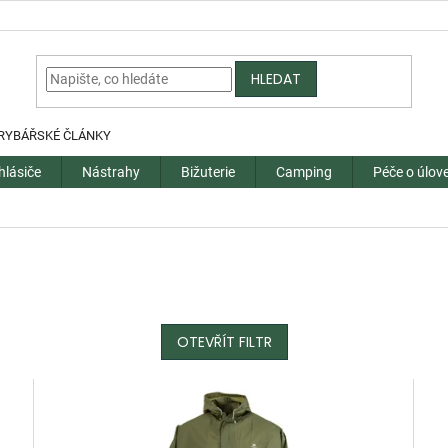
HLEDAT
RYBÁŘSKÉ ČLÁNKY
hlásiče
Nástrahy
Bižuterie
Camping
Péče o úlov
OTEVŘÍT FILTR