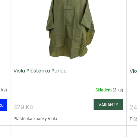
Viola Pláštěnka Pončo
Vi
 ks
)
Skladem
(
3 ks
)
ku
329 Kč
24
Pláštěnka značky Viola...
Pláš