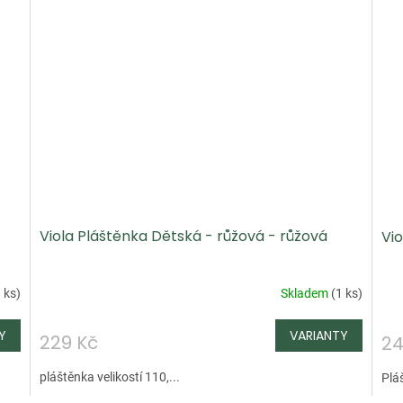
Viola Pláštěnka Dětská - růžová - růžová
Vio
 ks
)
Skladem
(
1 ks
)
229 Kč
24
pláštěnka velikostí 110,...
Pláš