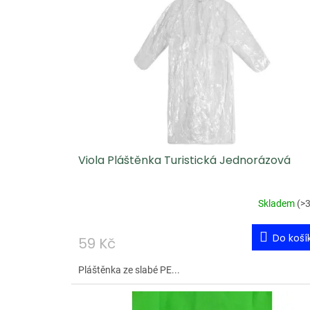
p
i
s
p
r
o
d
u
Viola Pláštěnka Turistická Jednorázová
k
t
ů
Skladem
(
>3
Do koší
59 Kč
Pláštěnka ze slabé PE...