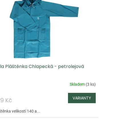
ola Pláštěnka Chlapecká - petrolejová
Skladem
(
3 ks
)
9 Kč
těnka velikostí 140 a...