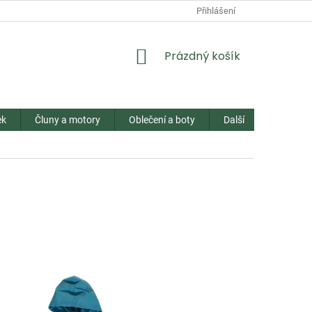
Přihlášení
NÁKUPNÍ
Prázdný košík
KOŠÍK
ek
Čluny a motory
Oblečení a boty
Další
Kontakt