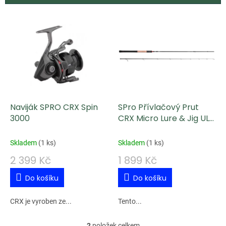
V
ý
p
i
s
p
Naviják SPRO CRX Spin
SPro Přívlačový Prut
r
3000
CRX Micro Lure & Jig UL
o
2,50 m 3-12 g
d
Skladem
(
1 ks
)
Skladem
(
1 ks
)
u
2 399 Kč
1 899 Kč
k
Do košíku
Do košíku
t
ů
CRX je vyroben ze...
Tento...
2
položek celkem