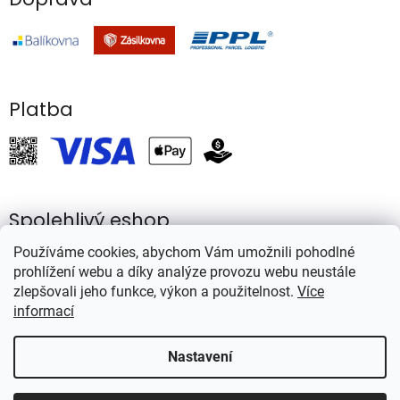
s
u
Platba
Spolehlivý eshop
Používáme cookies, abychom Vám umožnili pohodlné
prohlížení webu a díky analýze provozu webu neustále
zlepšovali jeho funkce, výkon a použitelnost.
Více
informací
Vytvořil Shoptet
Nastavení
Copyright 2026
Rybářství Mareš
. Všechna práva vyhrazena.