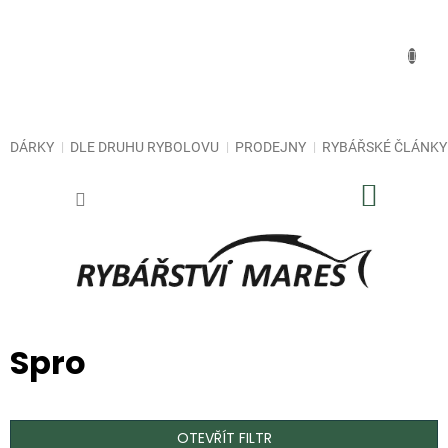
Přejít
na
obsah
DÁRKY
DLE DRUHU RYBOLOVU
PRODEJNY
RYBÁŘSKÉ ČLÁNKY
NÁKUP
KOŠÍK
Spro
OTEVŘÍT FILTR