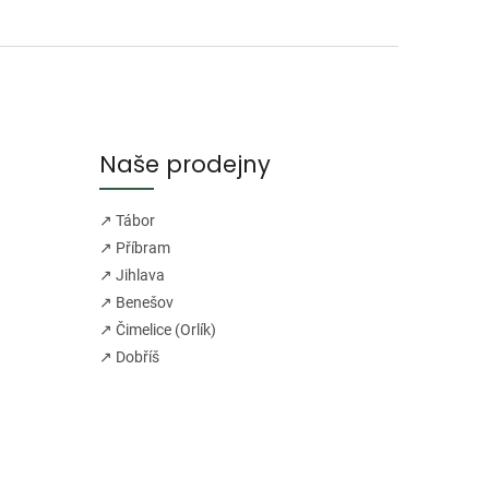
Naše prodejny
↗ Tábor
↗ Příbram
↗ Jihlava
↗ Benešov
↗ Čimelice (Orlík)
↗ Dobříš