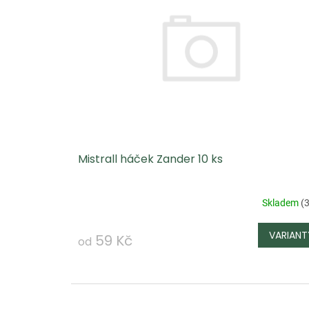
p
i
s
p
r
o
d
u
Mistrall háček Zander 10 ks
k
t
ů
Skladem
(
3
59 Kč
od