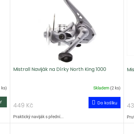
Mistrall Naviják na Dírky North King 1000
Mis
 ks
)
Skladem
(
2 ks
)
Do košíku
449 Kč
43
Praktický naviják s přední...
Prut