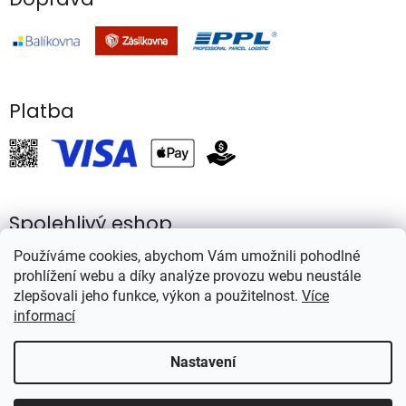
s
u
Platba
Spolehlivý eshop
Používáme cookies, abychom Vám umožnili pohodlné
prohlížení webu a díky analýze provozu webu neustále
zlepšovali jeho funkce, výkon a použitelnost.
Více
informací
Vytvořil Shoptet
Nastavení
Copyright 2026
Rybářství Mareš
. Všechna práva vyhrazena.