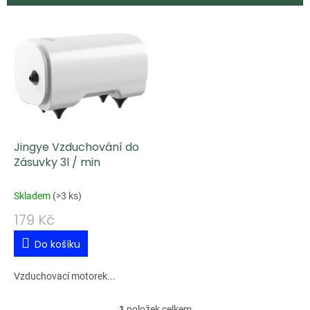
V
ý
p
i
s
p
Jingye Vzduchování do
r
Zásuvky 3l / min
o
d
Skladem
(
>3 ks
)
u
179 Kč
k
Do košíku
t
ů
Vzduchovací motorek...
1
položek celkem