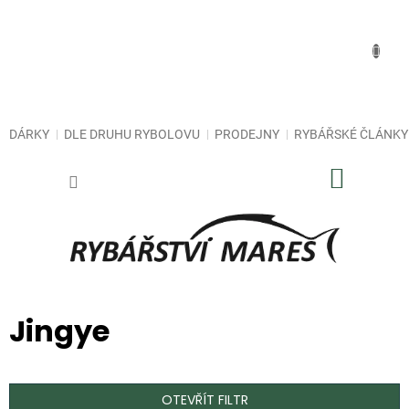
Přejít
na
obsah
DÁRKY
DLE DRUHU RYBOLOVU
PRODEJNY
RYBÁŘSKÉ ČLÁNKY
NÁKUP
KOŠÍK
Jingye
OTEVŘÍT FILTR