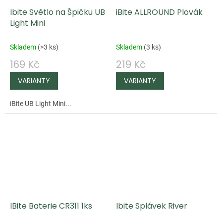
Ibite Světlo na Špičku UB
iBite ALLROUND Plovák
Light Mini
Skladem
(
>3 ks
)
Skladem
(
3 ks
)
169 Kč
219 Kč
iBite UB Light Mini...
IBite Baterie CR311 1ks
Ibite Splávek River