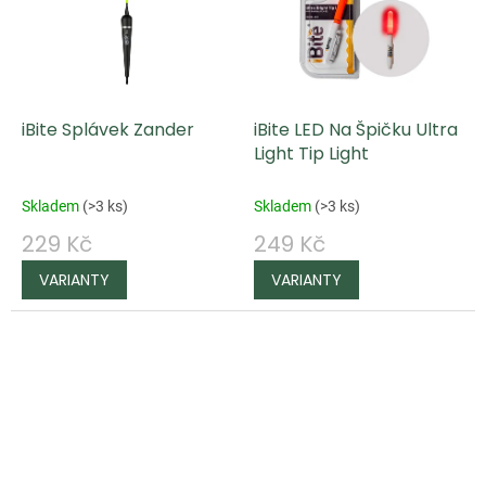
iBite Splávek Zander
iBite LED Na Špičku Ultra
Light Tip Light
Skladem
(
>3 ks
)
Skladem
(
>3 ks
)
229 Kč
249 Kč