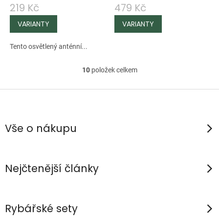
219 Kč
479 Kč
Tento osvětlený anténní...
10
položek celkem
O
v
Z
l
á
á
p
d
Vše o nákupu
a
a
c
t
í
í
Nejčtenější články
p
r
v
Rybářské sety
k