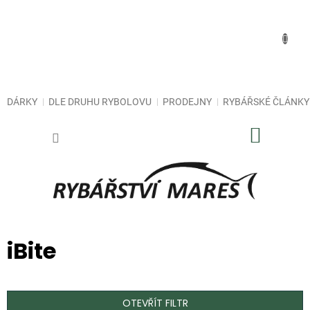
Přejít
na
obsah
DÁRKY
DLE DRUHU RYBOLOVU
PRODEJNY
RYBÁŘSKÉ ČLÁNKY
NÁKUP
KOŠÍK
iBite
OTEVŘÍT FILTR