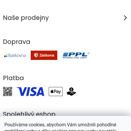
y
v
Naše prodejny
ý
p
i
Doprava
s
u
Platba
Spolehlivý eshop
Používáme cookies, abychom Vám umožnili pohodlné