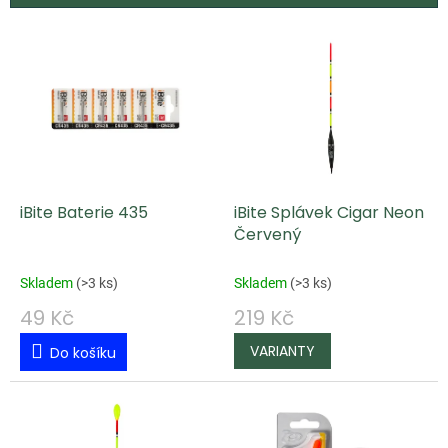
V
ý
p
i
s
p
iBite Baterie 435
iBite Splávek Cigar Neon
r
Červený
o
d
Skladem
(
>3 ks
)
Skladem
(
>3 ks
)
u
49 Kč
219 Kč
k
Do košíku
t
ů