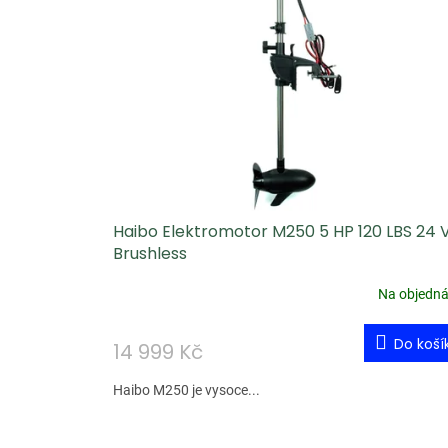
p
i
s
p
r
o
d
u
Haibo Elektromotor M250 5 HP 120 LBS 24 
k
Brushless
t
ů
Na objedn
Do koší
14 999 Kč
Haibo M250 je vysoce...