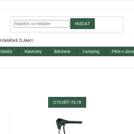
HLEDAT
RYBÁŘSKÉ ČLÁNKY
hlásiče
Nástrahy
Bižuterie
Camping
Péče o úlov
OTEVŘÍT FILTR