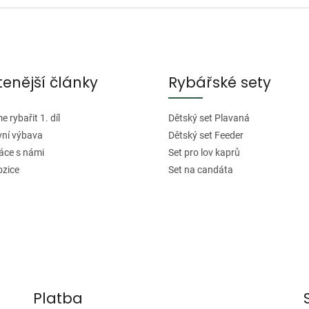
v
l
á
d
tenější články
Rybářské sety
a
c
í
 rybařit 1. díl
Dětský set Plavaná
p
vní výbava
Dětský set Feeder
r
áce s námi
Set pro lov kaprů
v
ozice
Set na candáta
k
y
v
ý
p
i
Platba
s