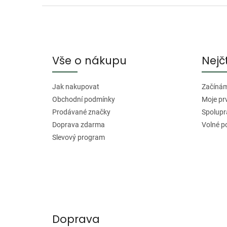
Z
á
p
a
Vše o nákupu
Nejč
t
í
Jak nakupovat
Začínáme
Obchodní podmínky
Moje pr
Prodávané značky
Spolupr
Doprava zdarma
Volné p
Slevový program
Doprava