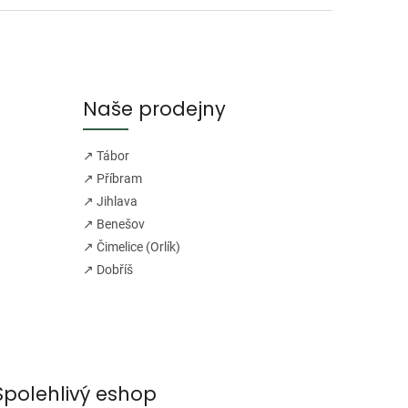
Naše prodejny
↗ Tábor
↗ Příbram
↗ Jihlava
↗ Benešov
↗ Čimelice (Orlík)
↗ Dobříš
Spolehlivý eshop