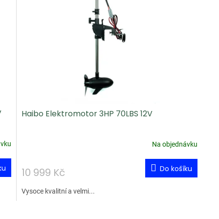
V
Haibo Elektromotor 3HP 70LBS 12V
ávku
Na objednávku
ku
Do košíku
10 999 Kč
Vysoce kvalitní a velmi...
O