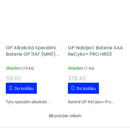
GP Alkalická Speciální
GP Nabíjecí Baterie AAA
Baterie GP 11AF (MN11) 6
ReCyko+ PRO HR03
V
Skladem
(
>3 ks
)
Skladem
(
1 ks
)
59 Kč
379 Kč
Do košíku
Do košíku
Tyto speciální alkalické...
Baterie GP ReCyko+ Pro...
20
položek celkem
O
v