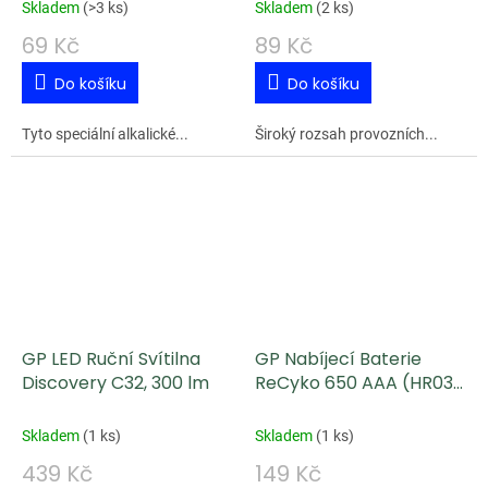
Skladem
(
>3 ks
)
Skladem
(
2 ks
)
69 Kč
89 Kč
Do košíku
Do košíku
Tyto speciální alkalické...
Široký rozsah provozních...
GP LED Ruční Svítilna
GP Nabíjecí Baterie
Discovery C32, 300 lm
ReCyko 650 AAA (HR03)
2 ks
Skladem
(
1 ks
)
Skladem
(
1 ks
)
439 Kč
149 Kč