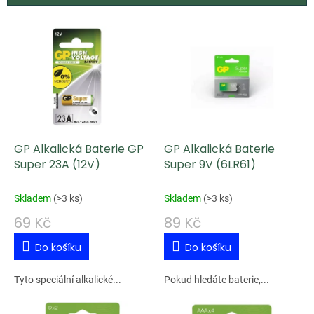
V
ý
p
i
s
p
GP Alkalická Baterie GP
GP Alkalická Baterie
r
Super 23A (12V)
Super 9V (6LR61)
o
d
Skladem
(
>3 ks
)
Skladem
(
>3 ks
)
u
69 Kč
89 Kč
k
Do košíku
Do košíku
t
ů
Tyto speciální alkalické...
Pokud hledáte baterie,...