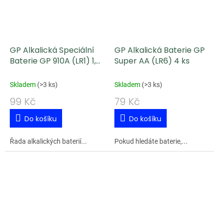
GP Alkalická Speciální
GP Alkalická Baterie GP
Baterie GP 910A (LR1) 1,5
Super AA (LR6) 4 ks
V 2 ks
Skladem
(
>3 ks
)
Skladem
(
>3 ks
)
99 Kč
79 Kč
Do košíku
Do košíku
Řada alkalických baterií...
Pokud hledáte baterie,...