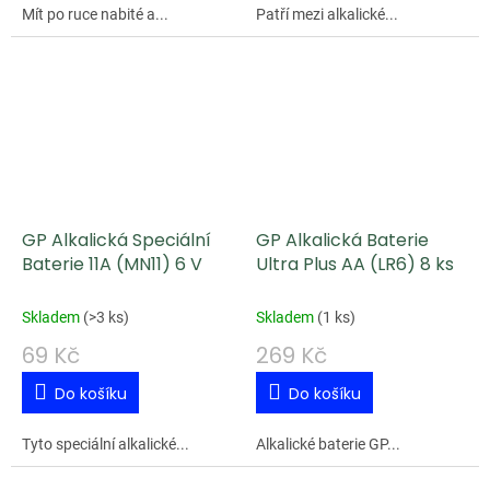
Mít po ruce nabité a...
Patří mezi alkalické...
GP Alkalická Speciální
GP Alkalická Baterie
Baterie 11A (MN11) 6 V
Ultra Plus AA (LR6) 8 ks
Skladem
(
>3 ks
)
Skladem
(
1 ks
)
69 Kč
269 Kč
Do košíku
Do košíku
Tyto speciální alkalické...
Alkalické baterie GP...