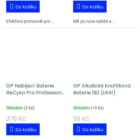
Do košíku
Do košíku
Efektivní pomocník pro...
Mít po ruce nabité a...
GP Nabíjecí Baterie
GP Alkalická Knoflíková
ReCyko Pro Professional
Baterie 192 (LR41)
AA (HR6) 4 ks
Skladem
(
2 ks
)
Skladem
(
>3 ks
)
379 Kč
39 Kč
Do košíku
Do košíku