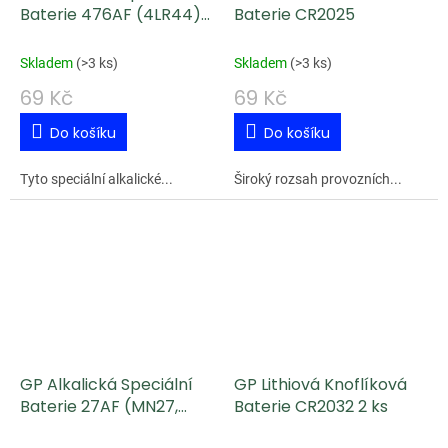
Baterie 476AF (4LR44)
Baterie CR2025
6 V
Skladem
(
>3 ks
)
Skladem
(
>3 ks
)
69 Kč
69 Kč
Do košíku
Do košíku
Tyto speciální alkalické...
Široký rozsah provozních...
GP Alkalická Speciální
GP Lithiová Knoflíková
Baterie 27AF (MN27,
Baterie CR2032 2 ks
V27GA) 12 V