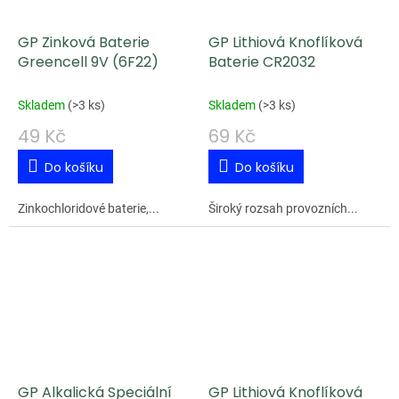
GP Zinková Baterie
GP Lithiová Knoflíková
Greencell 9V (6F22)
Baterie CR2032
Skladem
(
>3 ks
)
Skladem
(
>3 ks
)
49 Kč
69 Kč
Do košíku
Do košíku
Zinkochloridové baterie,...
Široký rozsah provozních...
GP Alkalická Speciální
GP Lithiová Knoflíková