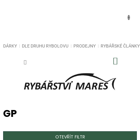
Přejít
na
obsah
DÁRKY
DLE DRUHU RYBOLOVU
PRODEJNY
RYBÁŘSKÉ ČLÁNKY
NÁKUP
KOŠÍK
GP
OTEVŘÍT FILTR