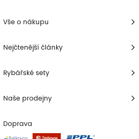
Z
l
á
á
p
d
Vše o nákupu
a
a
c
t
í
í
Nejčtenější články
p
r
v
Rybářské sety
k
y
v
Naše prodejny
ý
p
i
Doprava
s
u