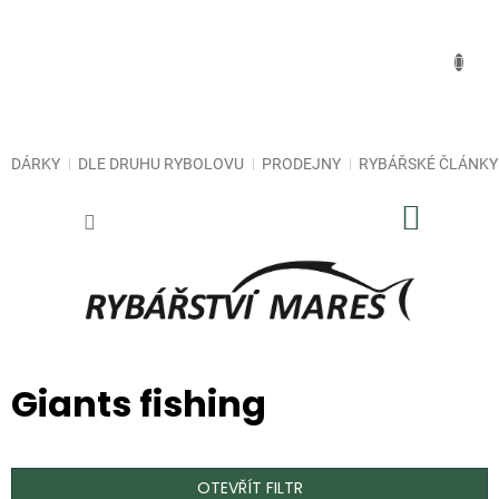
Přejít
na
obsah
DÁRKY
DLE DRUHU RYBOLOVU
PRODEJNY
RYBÁŘSKÉ ČLÁNKY
NÁKUP
KOŠÍK
Giants fishing
OTEVŘÍT FILTR