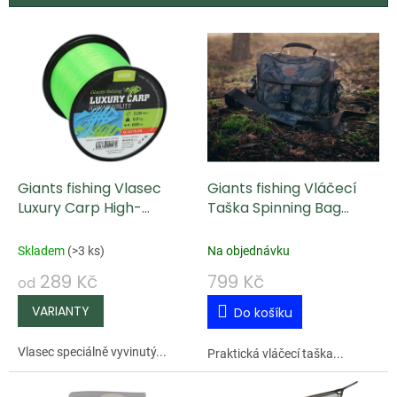
V
ý
p
i
s
p
Giants fishing Vlasec
Giants fishing Vláčecí
r
Luxury Carp High-
Taška Spinning Bag
o
Visibility Green 600m
Deluxe
d
Skladem
(
>3 ks
)
Na objednávku
u
289 Kč
799 Kč
od
k
Do košíku
t
ů
Vlasec speciálně vyvinutý...
Praktická vláčecí taška...