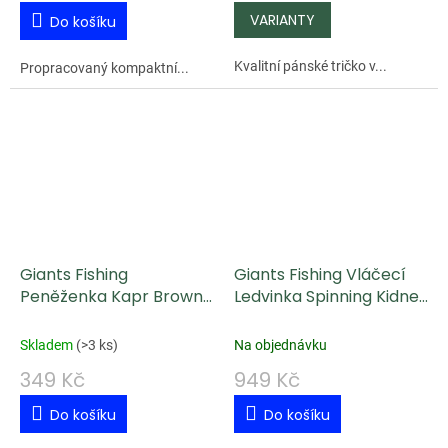
Do košíku
Kvalitní pánské tričko v...
Propracovaný kompaktní...
Giants Fishing
Giants Fishing Vláčecí
Peněženka Kapr Brown
Ledvinka Spinning Kidney
Wallet Swimming Carp
Bag MK2
Skladem
(
>3 ks
)
Na objednávku
349 Kč
949 Kč
Do košíku
Do košíku