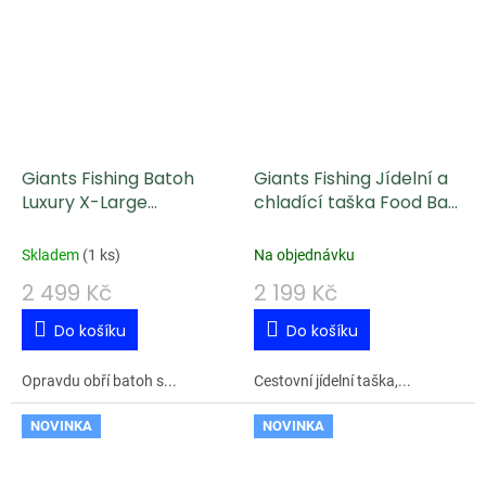
Giants Fishing Batoh
Giants Fishing Jídelní a
Luxury X-Large
chladící taška Food Bag
Rucksack
Carryall
Skladem
(
1 ks
)
Na objednávku
2 499 Kč
2 199 Kč
Do košíku
Do košíku
Opravdu obří batoh s...
Cestovní jídelní taška,...
NOVINKA
NOVINKA