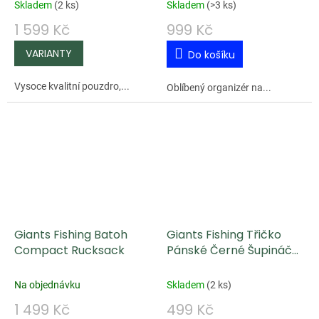
Skladem
(
2 ks
)
Skladem
(
>3 ks
)
1 599 Kč
999 Kč
Do košíku
Vysoce kvalitní pouzdro,...
Oblíbený organizér na...
Giants Fishing Batoh
Giants Fishing Třičko
Compact Rucksack
Pánské Černé Šupináč
Hlava
Na objednávku
Skladem
(
2 ks
)
1 499 Kč
499 Kč