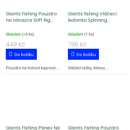
Giants Fishing Pouzdro
Giants fishing Vláčecí
na návazce Stiff Rig
ledvinka Spinning
Wallet XL
Waist/Leg Bag
Skladem
(
>3 ks
)
Skladem
(
1 ks
)
449 Kč
799 Kč
Do košíku
Do košíku
Pouzdro na hotové kaprové...
Vláčecí taška, kterou...
Giants Fishing Pánev Na
Giants Fishing Pouzdro