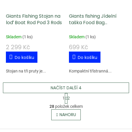
Giants Fishing Stojan na
Giants fishing Jídelní
loď Boat Rod Pod 3 Rods
taška Food Bag
Compact
Skladem
(
1 ks
)
Skladem
(
1 ks
)
2 299 Kč
699 Kč
Do košíku
Do košíku
Stojan na tři pruty je...
Kompaktní třístranná...
NAČÍST DALŠÍ 4
S
1
2
t
O
28
položek celkem
r
v
NAHORU
á
l
n
á
k