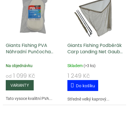
Giants Fishing PVA
Giants Fishing Podběrák
Náhradní Punčocha
Carp Landing Net Gaube
Micromesh Refill 100 m
32" 1,8 m 80x80 cm 2-Díl
(Maxi Pack)
Na objednávku
Skladem
(
>3 ks
)
1 099 Kč
1 249 Kč
od
Do košíku
Tato vysoce kvalitní PVA...
Středně velký kaprový...