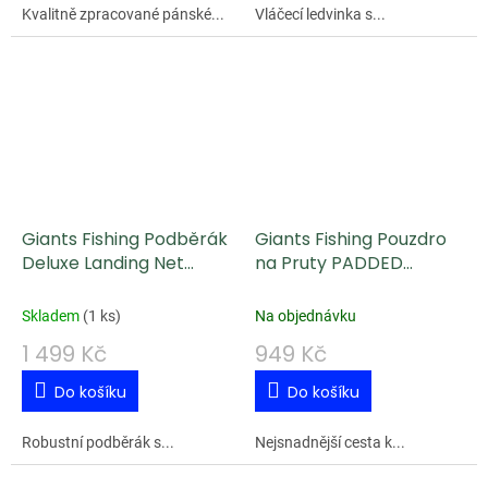
Kvalitně zpracované pánské...
Vláčecí ledvinka s...
Giants Fishing Podběrák
Giants Fishing Pouzdro
Deluxe Landing Net
na Pruty PADDED
Rubber 85x75 cm 2x
SLEEVES GAUBE 2 Rods
Rukojet
200cm
Skladem
(
1 ks
)
Na objednávku
1 499 Kč
949 Kč
Do košíku
Do košíku
Robustní podběrák s...
Nejsnadnější cesta k...