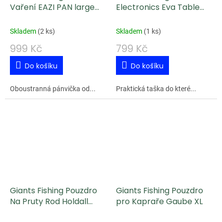
Vaření EAZI PAN large
Electronics Eva Table
(32CM)
Bag
Skladem
(
2 ks
)
Skladem
(
1 ks
)
999 Kč
799 Kč
Do košíku
Do košíku
Oboustranná pánvička od...
Praktická taška do které...
Giants Fishing Pouzdro
Giants Fishing Pouzdro
Na Pruty Rod Holdall
pro Kapraře Gaube XL
Deluxe 2 Rod