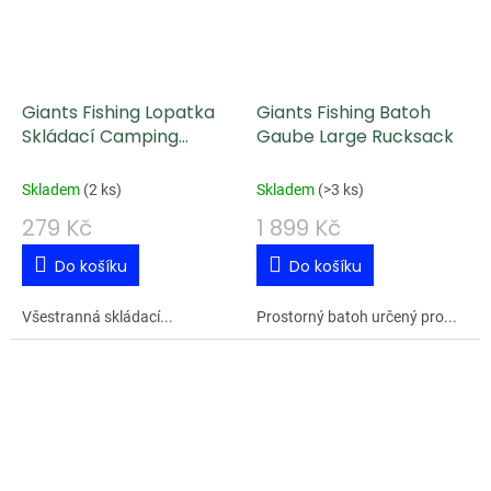
Giants Fishing Lopatka
Giants Fishing Batoh
Skládací Camping
Gaube Large Rucksack
Shovel
Skladem
(
2 ks
)
Skladem
(
>3 ks
)
279 Kč
1 899 Kč
Do košíku
Do košíku
Všestranná skládací...
Prostorný batoh určený pro...