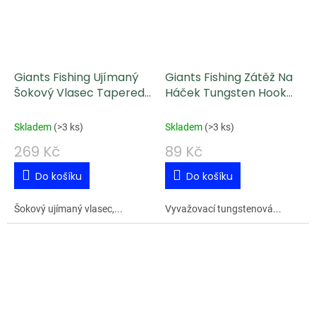
Giants Fishing Ujímaný
Giants Fishing Zátěž Na
Šokový Vlasec Tapered
Háček Tungsten Hook
Shock Leader 5 x 15 m /
Weight 10 ks 0,4 g
0,35 - 0,65 mm
Skladem
(
>3 ks
)
Skladem
(
>3 ks
)
269 Kč
89 Kč
Do košíku
Do košíku
Šokový ujímaný vlasec,...
Vyvažovací tungstenová...