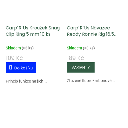
Carp´R´Us Kroužek Snag
Carp´R´Us Návazec
Clip Ring 5 mm 10 ks
Ready Ronnie Rig 16,5
cm 2 ks
Skladem
(
>3 ks
)
Skladem
(
>3 ks
)
109 Kč
189 Kč
Do košíku
Ztužené fluorokarbonové...
Princip funkce našich...