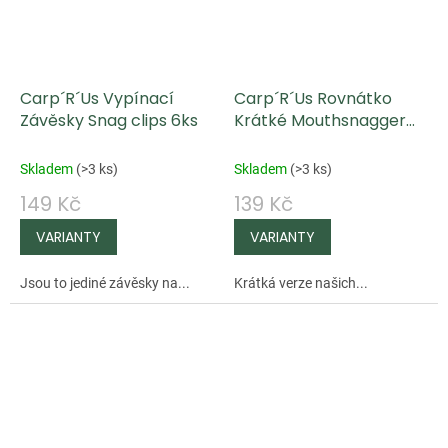
Carp´R´Us Vypínací
Carp´R´Us Rovnátko
Závěsky Snag clips 6ks
Krátké Mouthsnagger
Shorty
Skladem
(
>3 ks
)
Skladem
(
>3 ks
)
149 Kč
139 Kč
Jsou to jediné závěsky na...
Krátká verze našich...