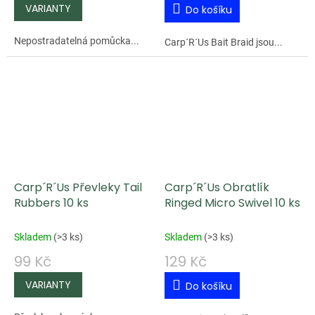
Do košíku
Nepostradatelná pomůcka...
Carp´R´Us Bait Braid jsou...
Carp´R´Us Převleky Tail
Carp´R´Us Obratlík
Rubbers 10 ks
Ringed Micro Swivel 10 ks
Skladem
(
>3 ks
)
Skladem
(
>3 ks
)
99 Kč
129 Kč
Do košíku