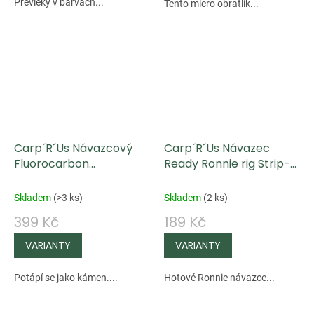
Převleky v barvách...
Tento micro obratlík...
Carp´R´Us Návazcový
Carp´R´Us Návazec
Fluorocarbon
Ready Ronnie rig Strip-X
Clearwater 20 m
Mat Brown 25 lb 2 ks
Skladem
(
>3 ks
)
Skladem
(
2 ks
)
399 Kč
189 Kč
Potápí se jako kámen....
Hotové Ronnie návazce...