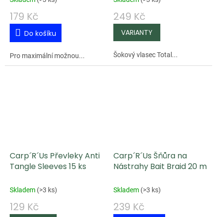
179 Kč
249 Kč
Do košíku
Šokový vlasec Total...
Pro maximální možnou...
Carp´R´Us Převleky Anti
Carp´R´Us Šňůra na
Tangle Sleeves 15 ks
Nástrahy Bait Braid 20 m
Skladem
(
>3 ks
)
Skladem
(
>3 ks
)
129 Kč
239 Kč