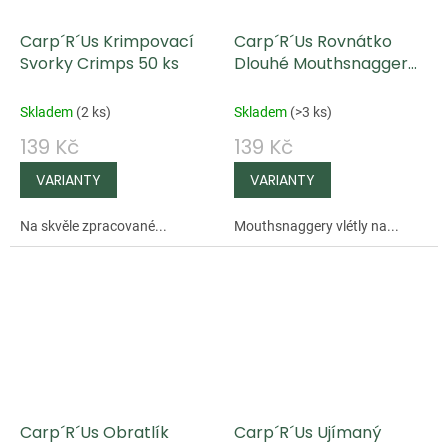
Carp´R´Us Krimpovací
Carp´R´Us Rovnátko
Svorky Crimps 50 ks
Dlouhé Mouthsnagger
Dragonfly Larvae
Skladem
(
2 ks
)
Skladem
(
>3 ks
)
139 Kč
139 Kč
Na skvěle zpracované...
Mouthsnaggery vlétly na...
Carp´R´Us Obratlík
Carp´R´Us Ujímaný