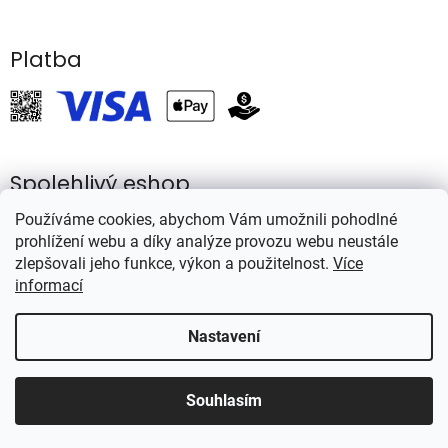
Platba
Spolehlivý eshop
Používáme cookies, abychom Vám umožnili pohodlné
prohlížení webu a díky analýze provozu webu neustále
zlepšovali jeho funkce, výkon a použitelnost.
Více
informací
Vytvořil Shoptet
Nastavení
Copyright 2026
Rybářství Mareš
. Všechna práva vyhrazena.
Souhlasím
Používáme
ověření věku Adulto