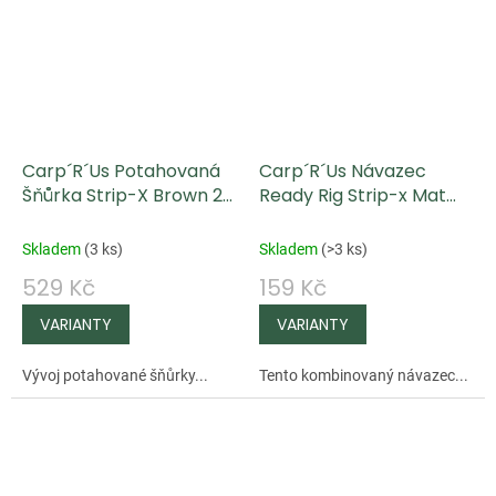
Carp´R´Us Potahovaná
Carp´R´Us Návazec
Šňůrka Strip-X Brown 20
Ready Rig Strip-x Mat
m
Brown 25 lbs
Skladem
(
3 ks
)
Skladem
(
>3 ks
)
529 Kč
159 Kč
Vývoj potahované šňůrky...
Tento kombinovaný návazec...