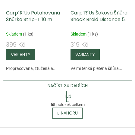
Carp´R´Us Potahovaná
Carp´R´Us Šoková Šňůra
Šňůrka Strip-T 10 m
Shock Braid Distance 50
m
Skladem
(
1 ks
)
Skladem
(
1 ks
)
399 Kč
319 Kč
Propracovaná, ztužená a...
Velmi tenká pletená šňůra...
NAČÍST 24 DALŠÍCH
S
1
3
t
O
65
položek celkem
r
v
NAHORU
á
l
n
á
k
Z
d