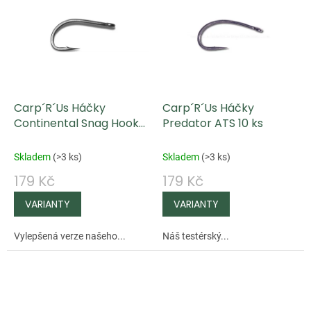
Carp´R´Us Háčky
Carp´R´Us Háčky
Continental Snag Hook
Predator ATS 10 ks
ATS 10 ks
Skladem
(
>3 ks
)
Skladem
(
>3 ks
)
179 Kč
179 Kč
Vylepšená verze našeho...
Náš testérský...