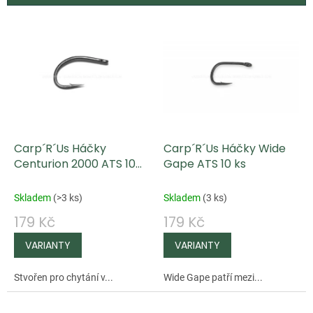
V
ý
p
i
s
p
Carp´R´Us Háčky
Carp´R´Us Háčky Wide
r
Centurion 2000 ATS 10
Gape ATS 10 ks
o
ks
d
Skladem
(
>3 ks
)
Skladem
(
3 ks
)
u
179 Kč
179 Kč
k
t
ů
Stvořen pro chytání v...
Wide Gape patří mezi...