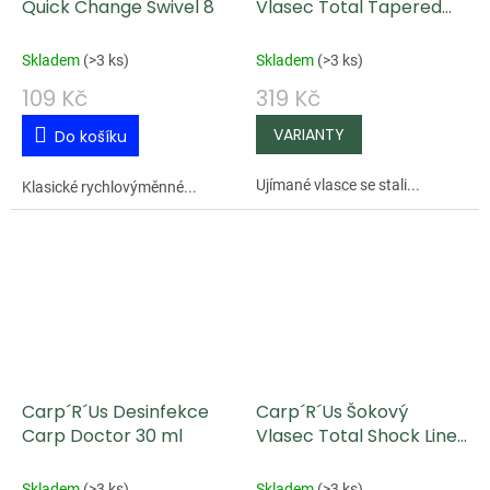
Quick Change Swivel 8
Vlasec Total Tapered
Line
Skladem
(
>3 ks
)
Skladem
(
>3 ks
)
109 Kč
319 Kč
Do košíku
Ujímané vlasce se stali...
Klasické rychlovýměnné...
Carp´R´Us Desinfekce
Carp´R´Us Šokový
Carp Doctor 30 ml
Vlasec Total Shock Line
100 m
Skladem
(
>3 ks
)
Skladem
(
>3 ks
)