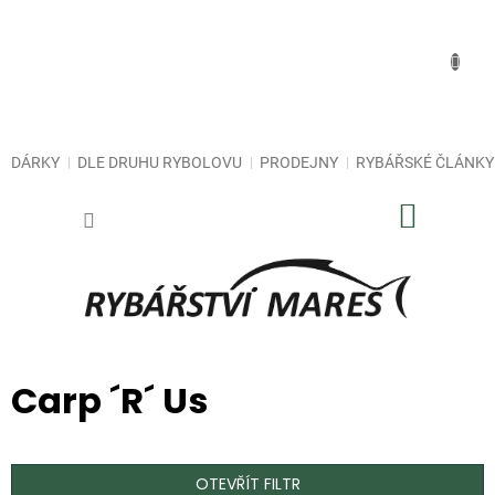
Přejít
na
obsah
DÁRKY
DLE DRUHU RYBOLOVU
PRODEJNY
RYBÁŘSKÉ ČLÁNKY
NÁKUP
KOŠÍK
Carp ´R´ Us
OTEVŘÍT FILTR