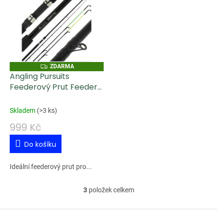
Z
ZDARMA
D
Angling Pursuits
A
Feederový Prut Feeder
R
M
Max 3 m 75 g
A
Skladem
(
>3 ks
)
999 Kč
Do košíku
Ideální feederový prut pro...
3
položek celkem
O
v
Z