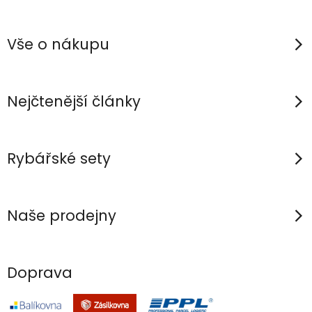
l
á
á
p
d
Vše o nákupu
a
a
c
t
í
í
Nejčtenější články
p
r
v
Rybářské sety
k
y
v
Naše prodejny
ý
p
i
Doprava
s
u