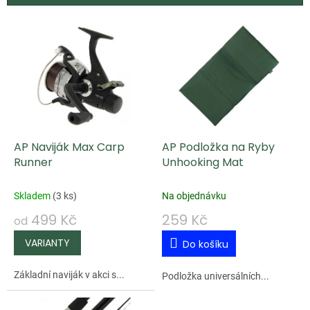
V
ý
p
i
s
p
AP Naviják Max Carp
AP Podložka na Ryby
r
Runner
Unhooking Mat
o
d
Skladem
(
3 ks
)
Na objednávku
u
499 Kč
259 Kč
od
k
Do košíku
t
ů
Základní naviják v akci s...
Podložka universálních...