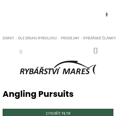
Přejít
na
obsah
DÁRKY
DLE DRUHU RYBOLOVU
PRODEJNY
RYBÁŘSKÉ ČLÁNKY
NÁKUP
KOŠÍK
Angling Pursuits
OTEVŘÍT FILTR