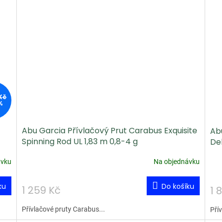
Kč
%
Abu Garcia Přívlačový Prut Carabus Exquisite
Ab
Spinning Rod UL 1,83 m 0,8-4 g
Del
ávku
Na objednávku
ku
Do košíku
1 259 Kč
1 
Přívlačové pruty Carabus...
Pří