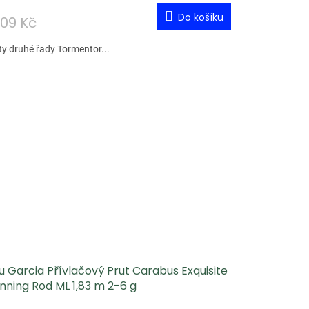
Do košíku
009 Kč
ty druhé řady Tormentor...
 Garcia Přívlačový Prut Carabus Exquisite
nning Rod ML 1,83 m 2-6 g