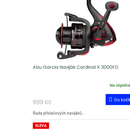
p
i
s
p
r
o
d
u
Abu Garcia Naviják Cardinal X 3000FD
k
t
ů
Na objedn
Do koší
899 Kč
Řada přívlačových navijáků...
SLEVA