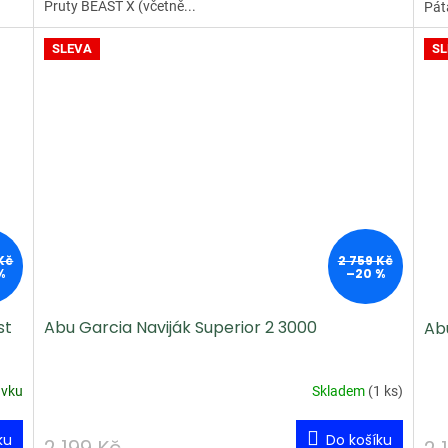
Pruty BEAST X (včetně...
Pát
SLEVA
SL
Kč
2 759 Kč
%
–20 %
st
Abu Garcia Naviják Superior 2 3000
Abu
ávku
Skladem
(
1 ks
)
ku
Do košíku