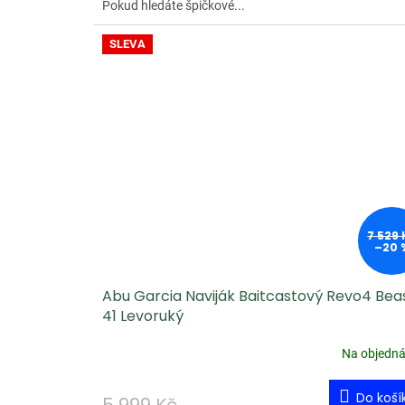
Pokud hledáte špičkové...
SLEVA
7 529 
–20 
Abu Garcia Naviják Baitcastový Revo4 Bea
41 Levoruký
Na objedn
Do koší