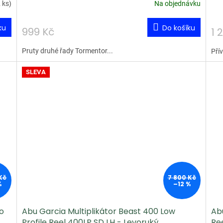
 ks
)
Na objednávku
ku
Do košíku
999 Kč
1 
Pruty druhé řady Tormentor...
Pří
SLEVA
Kč
7 800 Kč
%
–12 %
o
Abu Garcia Multiplikátor Beast 400 Low
Abu
Profile Reel 400LP SD LH - Levoruký
Re