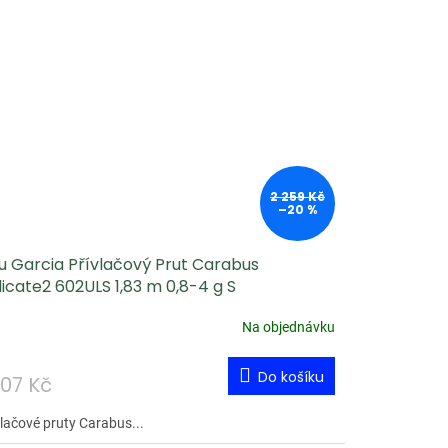
2 259 Kč
–20 %
u Garcia Přívlačový Prut Carabus
icate2 602ULS 1,83 m 0,8-4 g S
Na objednávku
Do košíku
807 Kč
vlačové pruty Carabus...