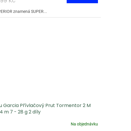
199 Kč
ERIOR znamená SUPER...
u Garcia Přívlačový Prut Tormentor 2 M
4 m 7 - 28 g 2 díly
Na objednávku