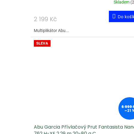
Skladem
(
2
Do koší
2 199 Kč
Multiplikátor Abu...
SLEVA
6 999 
–21 
Abu Garcia Přívlačový Prut Fantasista Nan
762 H-XF 2,29 m 20-80 g C