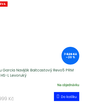
EVA
7 529 Kč
–20 %
u Garcia Naviják Baitcastový Revo5 PRM
-HS-L Levoruký
Na objednávku
Do košíku
999 Kč