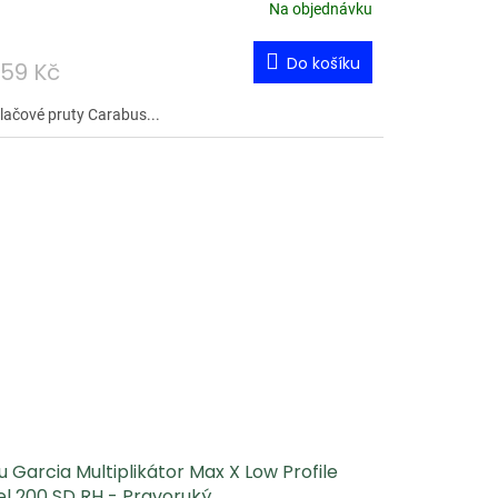
Na objednávku
Do košíku
259 Kč
vlačové pruty Carabus...
 Garcia Multiplikátor Max X Low Profile
el 200 SD RH - Pravoruký