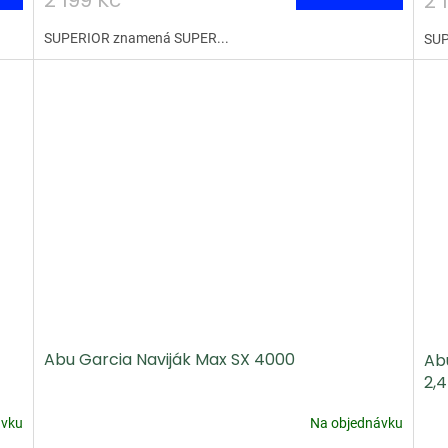
2 199 Kč
2 
SUPERIOR znamená SUPER...
SUP
Abu Garcia Naviják Max SX 4000
Ab
2,4
ávku
Na objednávku