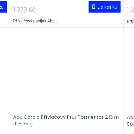
ku
Do košíku
1 379 Kč
1 
Přívlačový naviják Abu...
Pru
Abu Garcia Přívlačový Prut Tormentor 2,13 m
Abu
15 - 35 g
Spi