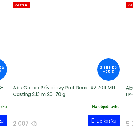
SLEVA
SL
Kč
2 509 Kč
%
–20 %
S-
Abu Garcia Přívačový Prut Beast X2 7011 MH
Ab
Casting 2,13 m 20-70 g
LP
ávku
Na objednávku
ku
Do košíku
2 007 Kč
5 