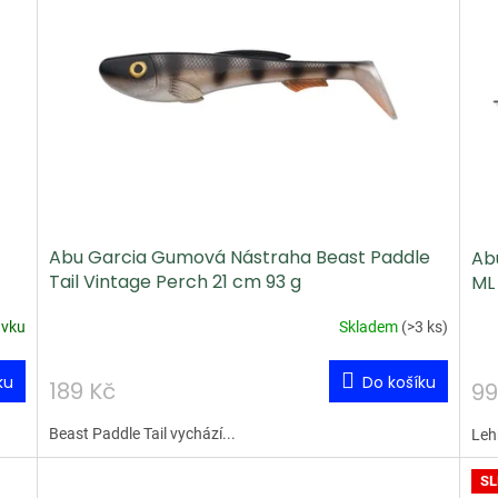
Abu Garcia Gumová Nástraha Beast Paddle
Ab
Tail Vintage Perch 21 cm 93 g
ML 
ávku
Skladem
(
>3 ks
)
ku
Do košíku
189 Kč
99
Beast Paddle Tail vychází...
Lehk
SL