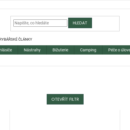
HLEDAT
RYBÁŘSKÉ ČLÁNKY
hlásiče
Nástrahy
Bižuterie
Camping
Péče o úlov
OTEVŘÍT FILTR