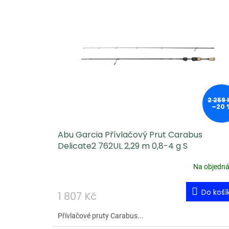
2 259 
–20 
Abu Garcia Přívlačový Prut Carabus
Delicate2 762UL 2,29 m 0,8-4 g S
Na objedn
Do koší
1 807 Kč
Přívlačové pruty Carabus...