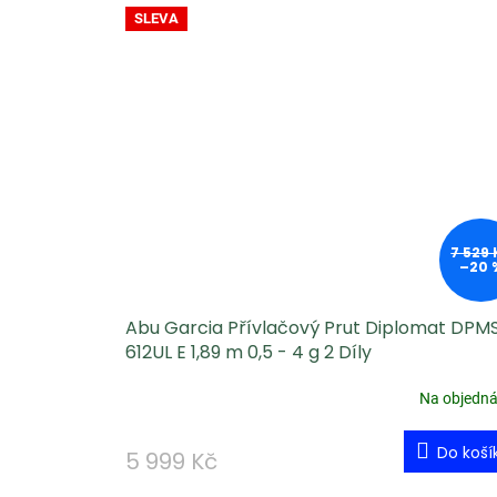
SLEVA
7 529 
–20 
Abu Garcia Přívlačový Prut Diplomat DPM
612UL E 1,89 m 0,5 - 4 g 2 Díly
Na objedn
Do koší
5 999 Kč