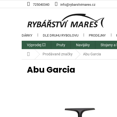
Přejít
725040340
info@rybarstvimares.cz
na
obsah
DÁRKY
DLE DRUHU RYBOLOVU
PRODEJNY
Výprodej 💥
Pruty
Navijáky
Stojany a 
Domů
Prodávané značky
Abu Garcia
Abu Garcia
V
ý