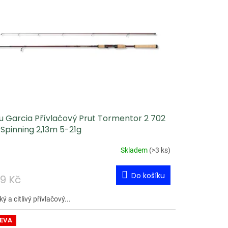
u Garcia Přívlačový Prut Tormentor 2 702
Spinning 2,13m 5-21g
Skladem
(
>3 ks
)
Do košíku
9 Kč
ý a citlivý přívlačový...
EVA