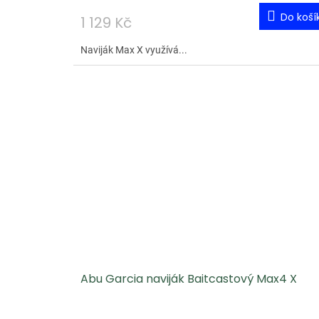
Do koší
1 129 Kč
Naviják Max X využívá...
Abu Garcia naviják Baitcastový Max4 X