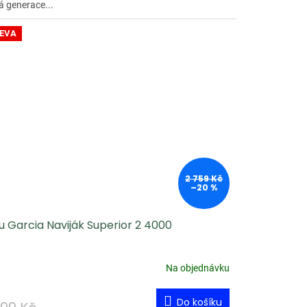
á generace...
EVA
2 759 Kč
–20 %
 Garcia Naviják Superior 2 4000
Na objednávku
Do košíku