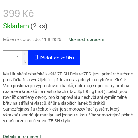
399 Kč
Měrná
Skladem
(
2 ks
)
cena:
Můžeme doručit do:
11.8.2026
Možnosti doručení
Přidat do košíku
Multifunkční rybářské kleště ZFISH Deluxe ZFS, jsou primárně určené
pro vláčkaře a využijete je i při lovu dravých ryb na rybičku. Kleště
Vám poslouží při vyprošťování háčků, dále mají super ostrý hrot na
roztažení kroužků na nástrahách ( tzv. Spit Ring hrot ), čelisti jsou
rovněž opatřeny otvory pro krimpování a nechybí ani vyměnitelné
břity na stříhání vlasců, šňůr a slabších lanek či drátků.
Samozřejmostí u těchto kleští je samorozevírací systém, který
výrazně usnadňuje manipulaci jednou rukou. Vše samozřejmě pěkně
v našem zeleno černém ZFISH stylu.
Detailní informace