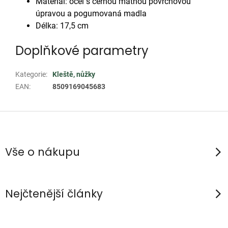
Materiál: ocel s černou matnou povrchovou
úpravou a pogumovaná madla
Délka: 17,5 cm
Doplňkové parametry
Kategorie
:
Kleště, nůžky
EAN
:
8509169045683
Z
á
p
Vše o nákupu
a
t
í
Nejčtenější články