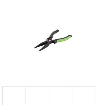
hodnocení
produktu
je
0,0
z
5
hvězdiček.