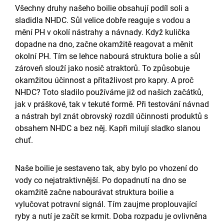
Všechny druhy našeho boilie obsahují podíl soli a
sladidla NHDC. Sůl velice dobře reaguje s vodou a
mění PH v okolí nástrahy a návnady. Když kulička
dopadne na dno, začne okamžitě reagovat a měnit
okolní PH. Tím se lehce nabourá struktura bolie a sůl
zároveň slouží jako nosič atraktorů. To způsobuje
okamžitou účinnost a přitažlivost pro kapry. A proč
NHDC? Toto sladilo používáme již od našich začátků,
jak v práškové, tak v tekuté formě. Při testování návnad
a nástrah byl znát obrovský rozdíl účinnosti produktů s
obsahem NHDC a bez něj. Kapři milují sladko slanou
chuť.
Naše boilie je sestaveno tak, aby bylo po vhození do
vody co nejatraktivnější. Po dopadnutí na dno se
okamžitě začne nabourávat struktura boilie a
vylučovat potravní signál. Tím zaujme proplouvající
ryby a nutí je začít se krmit. Doba rozpadu je ovlivněna