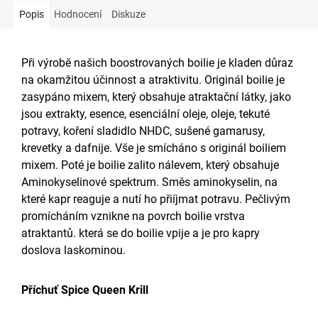
Popis
Hodnocení
Diskuze
Při výrobě našich boostrovaných boilie je kladen důraz
na okamžitou účinnost a atraktivitu. Originál boilie je
zasypáno mixem, který obsahuje atraktační látky, jako
jsou extrakty, esence, esenciální oleje, oleje, tekuté
potravy, koření sladidlo NHDC, sušené gamarusy,
krevetky a dafnije. Vše je smícháno s originál boiliem
mixem. Poté je boilie zalito nálevem, který obsahuje
Aminokyselinové spektrum. Směs aminokyselin, na
které kapr reaguje a nutí ho přiíjmat potravu. Pečlivým
promícháním vznikne na povrch boilie vrstva
atraktantů. která se do boilie vpije a je pro kapry
doslova laskominou.
Příchuť Spice Queen Krill