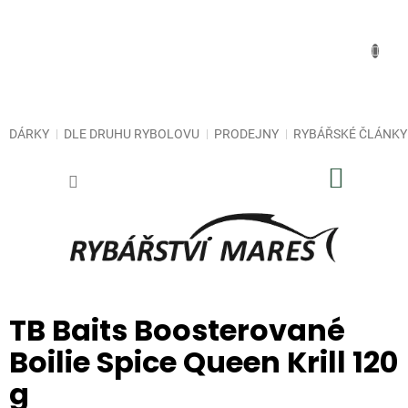
Přejít
na
obsah
DÁRKY
DLE DRUHU RYBOLOVU
PRODEJNY
RYBÁŘSKÉ ČLÁNKY
NÁKUP
KOŠÍK
TB Baits Boosterované
Boilie Spice Queen Krill 120
g