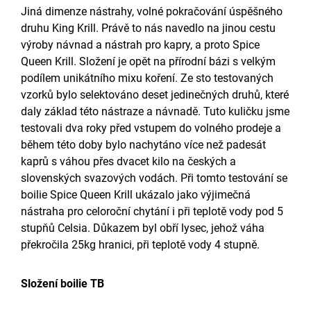
Jiná dimenze nástrahy, volné pokračování úspěšného
druhu King Krill. Právě to nás navedlo na jinou cestu
výroby návnad a nástrah pro kapry, a proto Spice
Queen Krill. Složení je opět na přírodní bázi s velkým
podílem unikátního mixu koření. Ze sto testovaných
vzorků bylo selektováno deset jedinečných druhů, které
daly základ této nástraze a návnadě. Tuto kuličku jsme
testovali dva roky před vstupem do volného prodeje a
během této doby bylo nachytáno více než padesát
kaprů s váhou přes dvacet kilo na českých a
slovenských svazových vodách. Při tomto testování se
boilie Spice Queen Krill ukázalo jako výjimečná
nástraha pro celoroční chytání i při teplotě vody pod 5
stupňů Celsia. Důkazem byl obří lysec, jehož váha
překročila 25kg hranici, při teplotě vody 4 stupně.
Složení boilie TB