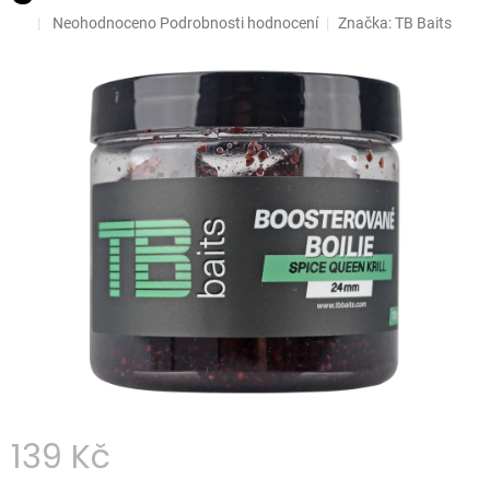
Průměrné
Neohodnoceno
Podrobnosti hodnocení
Značka:
TB Baits
hodnocení
produktu
je
0,0
z
5
hvězdiček.
139 Kč