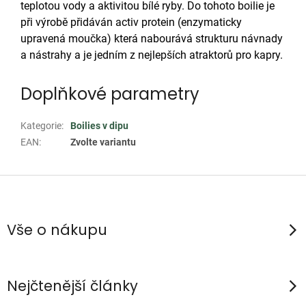
teplotou vody a aktivitou bílé ryby. Do tohoto boilie je
při výrobě přidáván activ protein (enzymaticky
upravená moučka) která nabourává strukturu návnady
a nástrahy a je jedním z nejlepších atraktorů pro kapry.
Doplňkové parametry
Kategorie
:
Boilies v dipu
EAN
:
Zvolte variantu
Z
á
p
Vše o nákupu
a
t
í
Nejčtenější články