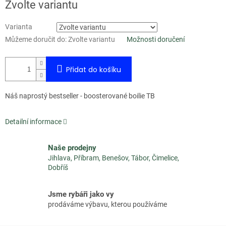
Měrná
Zvolte variantu
cena:
Varianta
Můžeme doručit do:
Zvolte variantu
Možnosti doručení
Přidat do košíku
Náš naprostý bestseller - boosterované boilie TB
Detailní informace
Naše prodejny
Jihlava, Příbram, Benešov, Tábor, Čimelice,
Dobříš
Jsme rybáři jako vy
prodáváme výbavu, kterou používáme