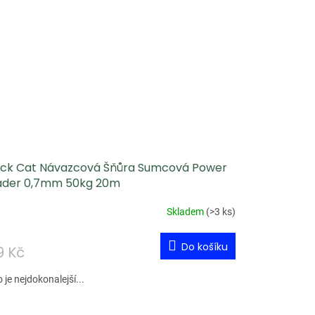
ack Cat Návazcová Šňůra Sumcová Power
ader 0,7mm 50kg 20m
Skladem
(
>3 ks
)
Do košíku
9 Kč
 je nejdokonalejší...