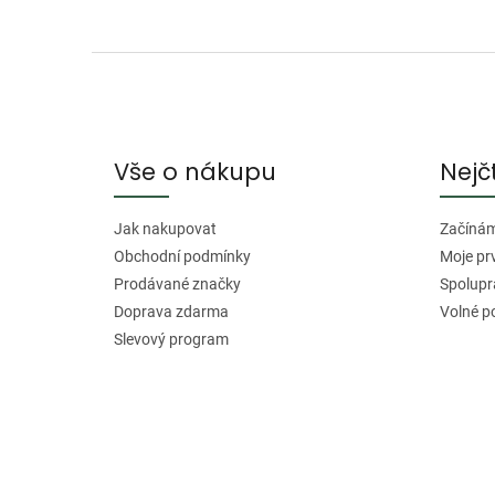
Z
á
p
a
Vše o nákupu
Nejč
t
í
Jak nakupovat
Začínáme
Obchodní podmínky
Moje pr
Prodávané značky
Spolupr
Doprava zdarma
Volné p
Slevový program