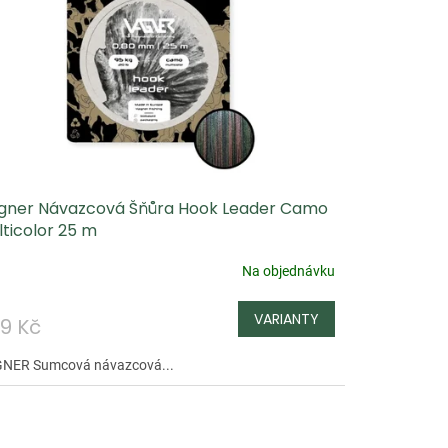
gner Návazcová Šňůra Hook Leader Camo
ticolor 25 m
Na objednávku
9 Kč
NER Sumcová návazcová...