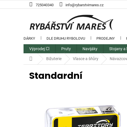
Přejít
725040340
info@rybarstvimares.cz
na
obsah
DÁRKY
DLE DRUHU RYBOLOVU
PRODEJNY
Výprodej 💥
Pruty
Navijáky
Stojany a 
Domů
Bižuterie
Vlasce a šňůry
Návazcov
Standardní
V
ý
p