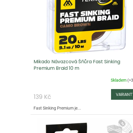
i
s
p
r
o
d
u
Mikado Návazcová Šňůra Fast Sinking
k
Premium Braid 10 m
t
ů
Skladem
(
>3
139 Kč
Fast Sinking Premium je...