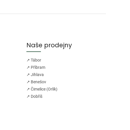
Naše prodejny
↗ Tábor
↗ Příbram
↗ Jihlava
↗ Benešov
↗ Čimelice (Orlík)
↗ Dobříš