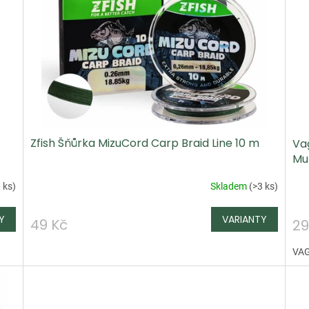
Zfish Šňůrka MizuCord Carp Braid Line 10 m
Va
Mul
 ks
)
Skladem
(
>3 ks
)
49 Kč
29
VAG