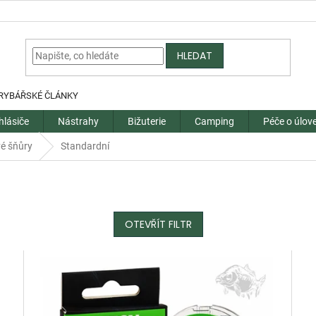
HLEDAT
RYBÁŘSKÉ ČLÁNKY
hlásiče
Nástrahy
Bižuterie
Camping
Péče o úlov
é šňůry
Standardní
OTEVŘÍT FILTR