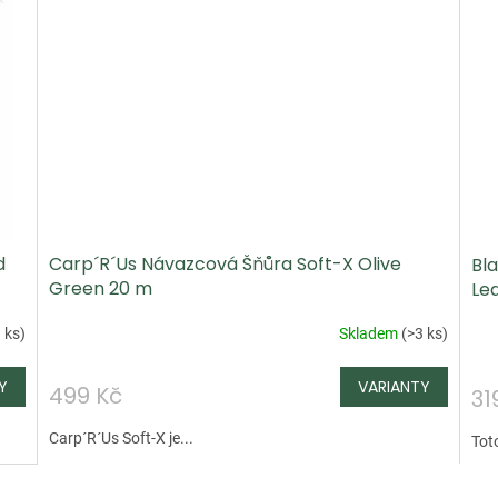
d
Carp´R´Us Návazcová Šňůra Soft-X Olive
Bl
Green 20 m
Le
 ks
)
Skladem
(
>3 ks
)
499 Kč
31
Carp´R´Us Soft-X je...
Toto