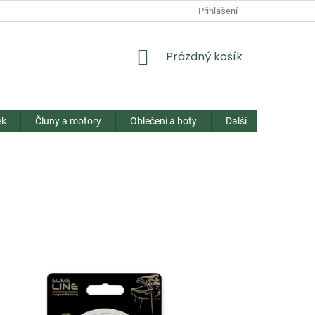
Přihlášení
NÁKUPNÍ
Prázdný košík
KOŠÍK
ek
Čluny a motory
Oblečení a boty
Další
Kontakt