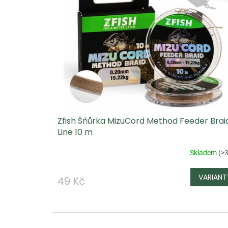
Zfish Šňůrka MizuCord Method Feeder Brai
Line 10 m
Skladem
(
>3
49 Kč