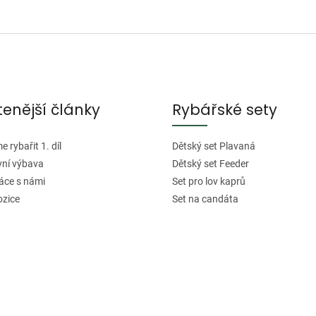
O
v
l
á
d
tenější články
Rybářské sety
a
c
í
 rybařit 1. díl
Dětský set Plavaná
p
vní výbava
Dětský set Feeder
r
áce s námi
Set pro lov kaprů
v
ozice
Set na candáta
k
y
v
ý
p
i