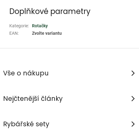
Doplňkové parametry
Kategorie
:
Rotačky
EAN
:
Zvolte variantu
Z
á
p
Vše o nákupu
a
t
í
Nejčtenější články
Rybářské sety