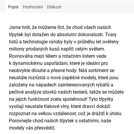
Popis
Hodnocení
Diskuze
Jsme hrdí, že můžeme říct, že chod všech našich
třpytek byl dotažen do absolutní dokonalosti. Tvary
listů a technologie výroby byly v průběhu let ověřeny
miliony prodaných kusů napříč celým světem.
Rovnováha mezi tělem a rotačním listem vede
k dynamickému uspořádání, které je ideální pro
neobvykle dlouhé a přesné hody. Náš sortiment se
neustále rozrůstá o nové úspěšné modely, které jsou
založeny na nápadech zainteresovaných rybářů a
pečlivé analýze úlovků našich testerů, takže se můžete
na jejich funkčnost zcela spolehnout! Tyto třpytky
vysílají neustále tlakové vlny, které dravci dokáží
rozpoznat na velkou vzdálenost, což je dráždí k útoku.
Porovnejte chod našich třpytek s ostatními, naše
modely vás přesvědčí.