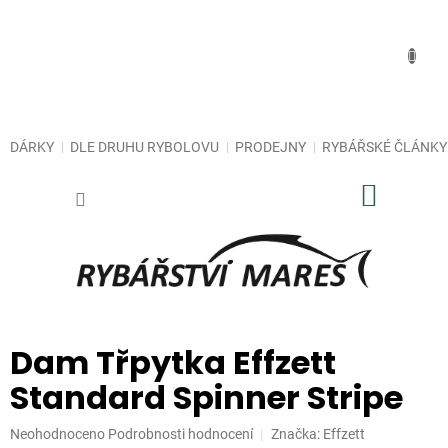
Přejít
na
obsah
DÁRKY
DLE DRUHU RYBOLOVU
PRODEJNY
RYBÁŘSKÉ ČLÁNKY
NÁKUP
KOŠÍK
Dam Třpytka Effzett
Standard Spinner Stripe
Průměrné
Neohodnoceno
Podrobnosti hodnocení
Značka:
Effzett