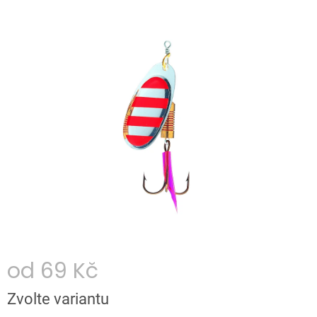
hodnocení
produktu
je
0,0
z
5
hvězdiček.
od
69 Kč
Měrná
Zvolte variantu
cena: