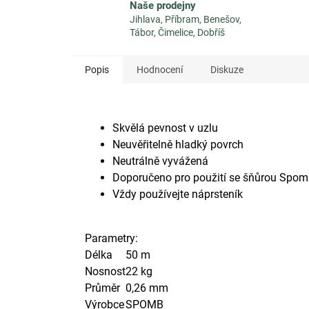
Naše prodejny
Jihlava, Příbram, Benešov,
Tábor, Čimelice, Dobříš
Popis
Hodnocení
Diskuze
Skvělá pevnost v uzlu
Neuvěřitelně hladký povrch
Neutrálně vyvážená
Doporučeno pro použití se šňůrou Spom
Vždy používejte náprsteník
Parametry:
Délka
50 m
Nosnost
22 kg
Průměr
0,26 mm
Výrobce
SPOMB