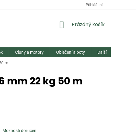
Přihlášení
NÁKUPNÍ
Prázdný košík
KOŠÍK
ek
Čluny a motory
Oblečení a boty
Další
Kontakt
 50 m
26 mm 22 kg 50 m
Možnosti doručení