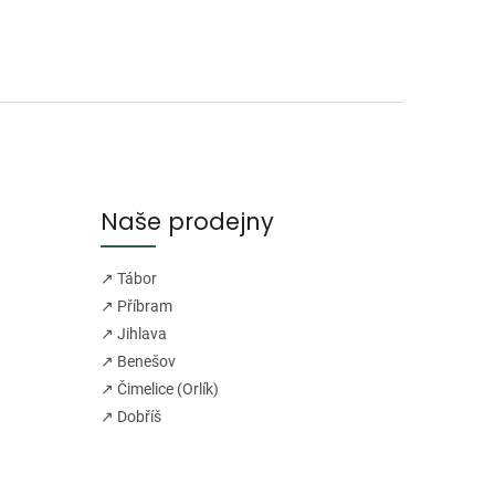
Naše prodejny
↗ Tábor
↗ Příbram
↗ Jihlava
↗ Benešov
↗ Čimelice (Orlík)
↗ Dobříš