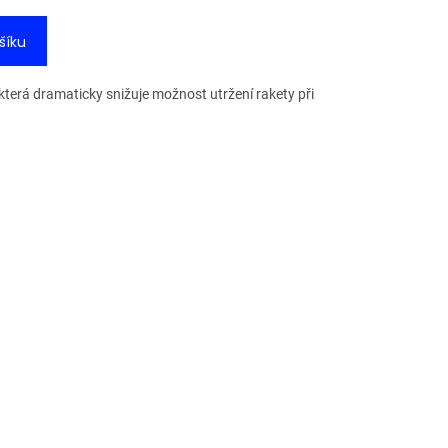
šíku
která dramaticky snižuje možnost utržení rakety při