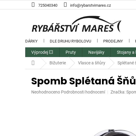
Přejít
725040340
info@rybarstvimares.cz
na
obsah
DÁRKY
DLE DRUHU RYBOLOVU
PRODEJNY
Výprodej 💥
Pruty
Navijáky
Stojany a 
Domů
Bižuterie
Vlasce a šňůry
Splétané 
Spomb Splétaná Šňůr
Průměrné
Neohodnoceno
Podrobnosti hodnocení
Značka:
Spo
hodnocení
produktu
je
0,0
z
5
hvězdiček.