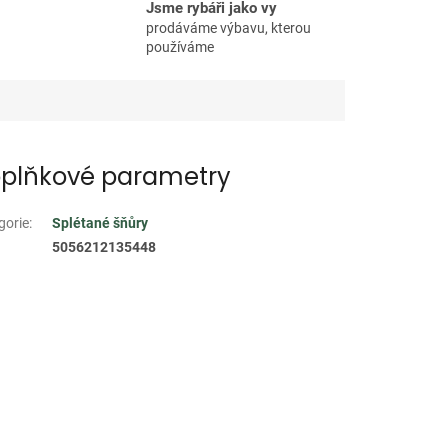
Jsme rybáři jako vy
prodáváme výbavu, kterou
používáme
plňkové parametry
gorie
:
Splétané šňůry
5056212135448