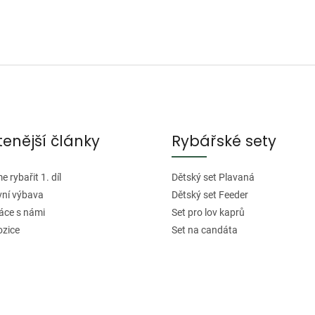
tenější články
Rybářské sety
 rybařit 1. díl
Dětský set Plavaná
vní výbava
Dětský set Feeder
áce s námi
Set pro lov kaprů
ozice
Set na candáta