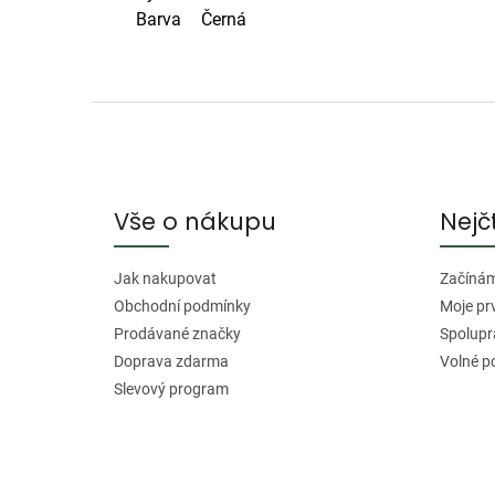
Barva
Černá
Z
á
p
a
Vše o nákupu
Nejč
t
í
Jak nakupovat
Začínáme
Obchodní podmínky
Moje pr
Prodávané značky
Spolupr
Doprava zdarma
Volné p
Slevový program