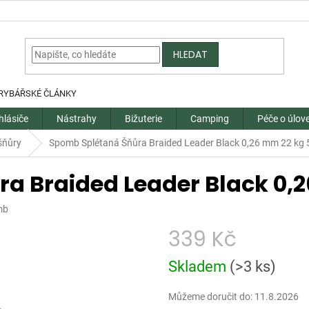
HLEDAT
RYBÁŘSKÉ ČLÁNKY
hlásiče
Nástrahy
Bižuterie
Camping
Péče o úlov
šňůry
Spomb Splétaná Šňůra Braided Leader Black 0,26 mm 22 kg
a Braided Leader Black 0,
mb
339 Kč
Měrná
Skladem
(
>3 ks
)
cena:
Můžeme doručit do:
11.8.2026