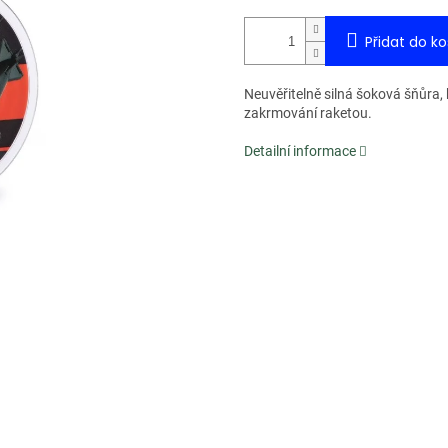
Přidat do ko
Neuvěřitelně silná šoková šňůra, 
zakrmování raketou.
Detailní informace