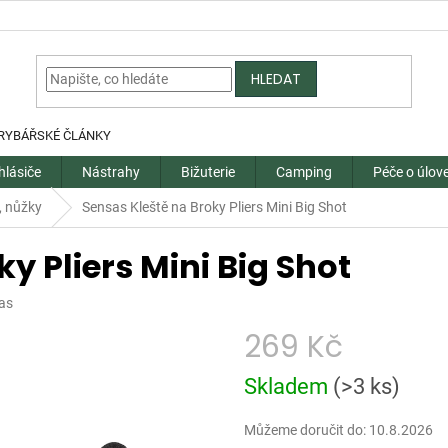
HLEDAT
RYBÁŘSKÉ ČLÁNKY
hlásiče
Nástrahy
Bižuterie
Camping
Péče o úlov
, nůžky
Sensas Kleště na Broky Pliers Mini Big Shot
y Pliers Mini Big Shot
as
269 Kč
Měrná
Skladem
(
>3 ks
)
cena:
Můžeme doručit do:
10.8.2026