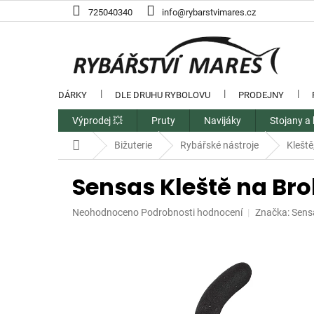
Přejít
725040340
info@rybarstvimares.cz
na
obsah
DÁRKY
DLE DRUHU RYBOLOVU
PRODEJNY
Výprodej 💥
Pruty
Navijáky
Stojany a 
Domů
Bižuterie
Rybářské nástroje
Kleště
Sensas Kleště na Brok
Průměrné
Neohodnoceno
Podrobnosti hodnocení
Značka:
Sens
hodnocení
produktu
je
0,0
z
5
hvězdiček.