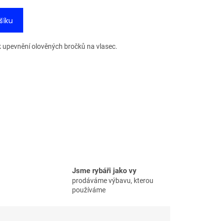
šíku
 k upevnění olověných bročků na vlasec.
Jsme rybáři jako vy
prodáváme výbavu, kterou
používáme