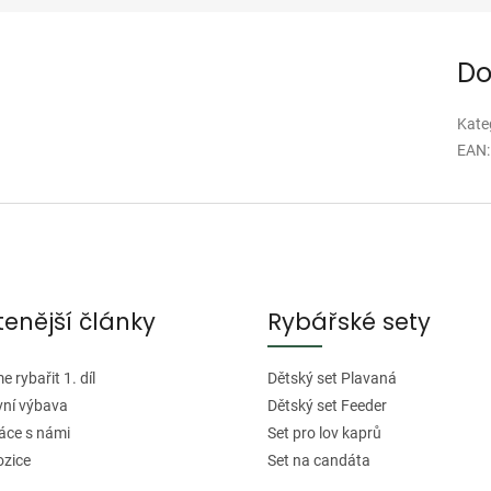
Do
Kate
EAN
:
tenější články
Rybářské sety
 rybařit 1. díl
Dětský set Plavaná
vní výbava
Dětský set Feeder
áce s námi
Set pro lov kaprů
ozice
Set na candáta