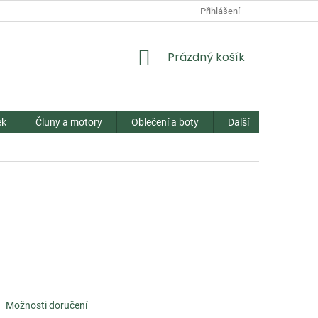
Přihlášení
NÁKUPNÍ
Prázdný košík
KOŠÍK
ek
Čluny a motory
Oblečení a boty
Další
Kontakt
Možnosti doručení