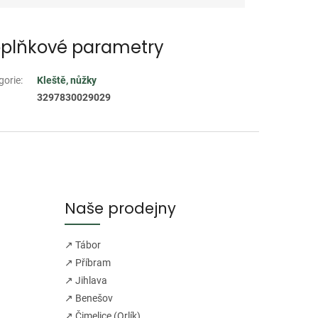
plňkové parametry
gorie
:
Kleště, nůžky
3297830029029
Naše prodejny
↗ Tábor
↗ Příbram
↗ Jihlava
↗ Benešov
↗ Čimelice (Orlík)