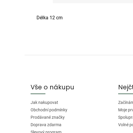
Délka 12 cm
Z
á
p
a
Vše o nákupu
Nejč
t
í
Jak nakupovat
Začínáme
Obchodní podmínky
Moje pr
Prodávané značky
Spolupr
Doprava zdarma
Volné p
Slevový program