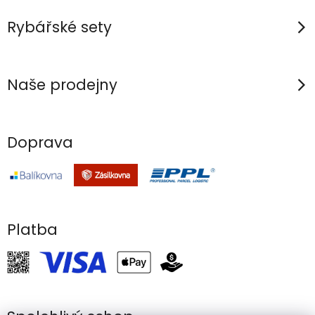
r
v
Rybářské sety
k
y
v
Naše prodejny
ý
p
i
Doprava
s
u
Platba