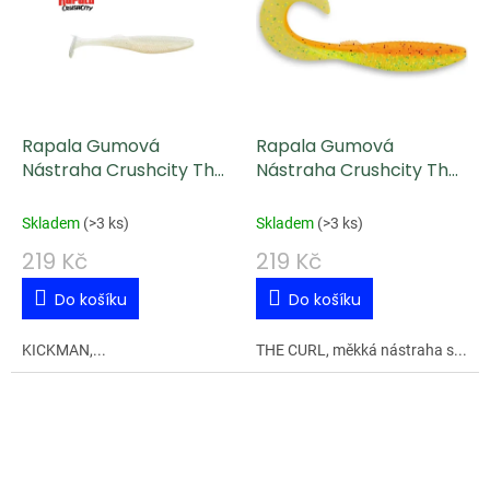
Rapala Gumová
Rapala Gumová
Nástraha Crushcity The
Nástraha Crushcity The
Kickman PW 7,5 cm 3 g
Curl FF 9,2 cm 4 g
Skladem
(
>3 ks
)
Skladem
(
>3 ks
)
219 Kč
219 Kč
Do košíku
Do košíku
KICKMAN,...
THE CURL, měkká nástraha s...