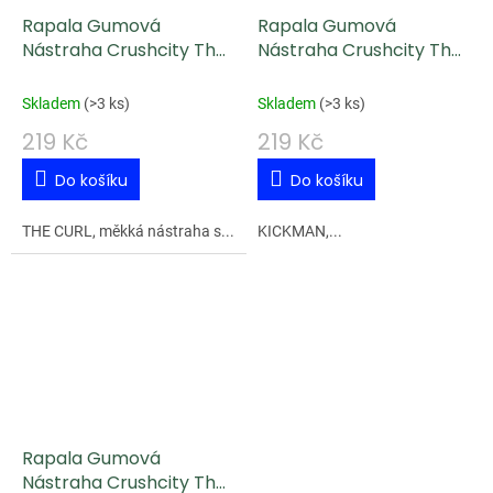
Rapala Gumová
Rapala Gumová
Nástraha Crushcity The
Nástraha Crushcity The
Curl PW 9,2 cm 4 g
Kickman SXSD 7,5 cm 3
g
Skladem
(
>3 ks
)
Skladem
(
>3 ks
)
219 Kč
219 Kč
Do košíku
Do košíku
THE CURL, měkká nástraha s...
KICKMAN,...
Rapala Gumová
Nástraha Crushcity The