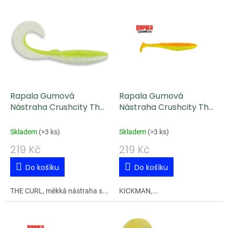
V
ý
p
i
s
p
Rapala Gumová
Rapala Gumová
r
Nástraha Crushcity The
Nástraha Crushcity The
o
Curl CWF 9,2 cm 4 g
Kickman FF 7,5 cm 3 g
d
Skladem
(
>3 ks
)
Skladem
(
>3 ks
)
u
219 Kč
219 Kč
k
Do košíku
Do košíku
t
ů
THE CURL, měkká nástraha s...
KICKMAN,...