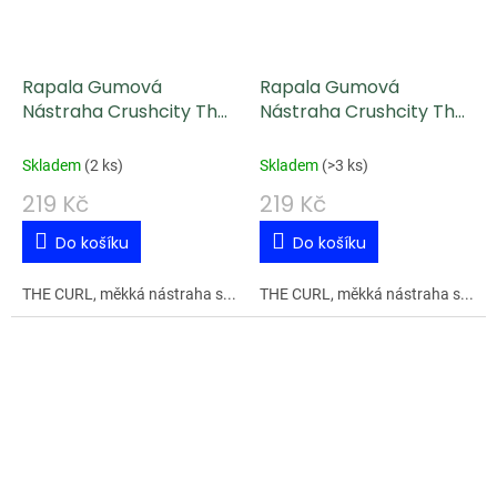
Rapala Gumová
Rapala Gumová
Nástraha Crushcity The
Nástraha Crushcity The
Curl SXSD 9,2 cm 4 g
Curl LCH 9,2 cm 4 g
Skladem
(
2 ks
)
Skladem
(
>3 ks
)
219 Kč
219 Kč
Do košíku
Do košíku
THE CURL, měkká nástraha s...
THE CURL, měkká nástraha s...