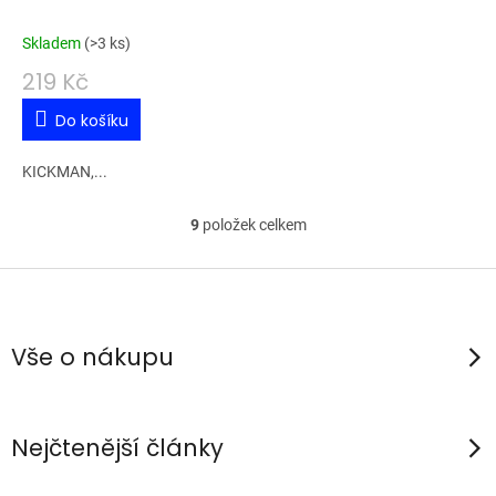
Kickman LCH 7,5 cm 3 g
Skladem
(
>3 ks
)
219 Kč
Do košíku
KICKMAN,...
9
položek celkem
O
v
Z
l
á
á
p
d
Vše o nákupu
a
a
c
t
í
í
Nejčtenější články
p