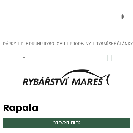
Přejít
na
obsah
DÁRKY
DLE DRUHU RYBOLOVU
PRODEJNY
RYBÁŘSKÉ ČLÁNKY
NÁKUP
KOŠÍK
Rapala
OTEVŘÍT FILTR