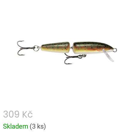
hodnocení
produktu
je
0,0
z
5
hvězdiček.
309 Kč
Měrná
Skladem
(
3 ks
)
cena: