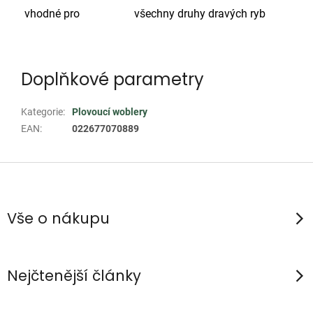
vhodné pro
všechny druhy dravých ryb
Doplňkové parametry
Kategorie
:
Plovoucí woblery
EAN
:
022677070889
Z
á
p
Vše o nákupu
a
t
í
Nejčtenější články