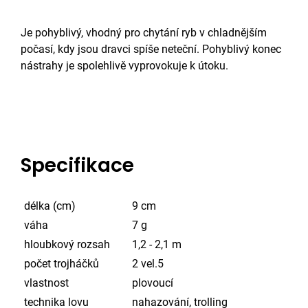
Je pohyblivý, vhodný pro chytání ryb v chladnějším
počasí, kdy jsou dravci spíše neteční. Pohyblivý konec
nástrahy je spolehlivě vyprovokuje k útoku.
Specifikace
délka (cm)
9 cm
váha
7 g
hloubkový rozsah
1,2 - 2,1 m
počet trojháčků
2 vel.5
vlastnost
plovoucí
technika lovu
nahazování, trolling