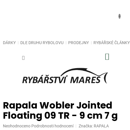
Přejít
na
obsah
DÁRKY
DLE DRUHU RYBOLOVU
PRODEJNY
RYBÁŘSKÉ ČLÁNKY
NÁKUP
KOŠÍK
Rapala Wobler Jointed
Floating 09 TR - 9 cm 7 g
Průměrné
Neohodnoceno
Podrobnosti hodnocení
Značka:
RAPALA