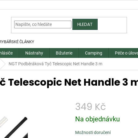
HLEDAT
RYBÁŘSKÉ ČLÁNKY
hlásiče
Nástrahy
Bižuterie
Camping
Péče o úlov
NGT Podběráková Tyč Telescopic Net Handle 3 m
 Telescopic Net Handle 3 
349 Kč
Měrná
Na objednávku
cena:
Možnosti doručení