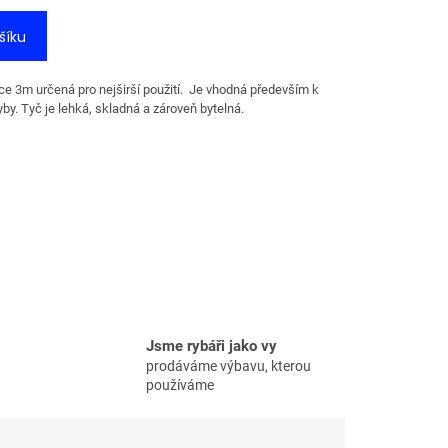
šíku
e 3m určená pro nejširší použití. Je vhodná především k
yby. Tyč je lehká, skladná a zároveň bytelná.
Jsme rybáři jako vy
prodáváme výbavu, kterou
používáme