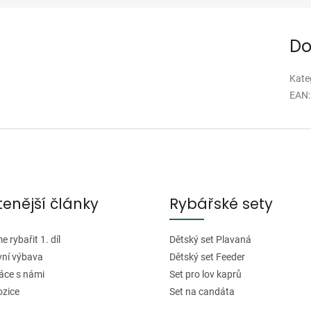
Do
Kate
EAN
:
tenější články
Rybářské sety
 rybařit 1. díl
Dětský set Plavaná
vní výbava
Dětský set Feeder
áce s námi
Set pro lov kaprů
ozice
Set na candáta