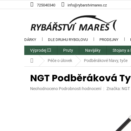
Přejít
725040340
info@rybarstvimares.cz
na
obsah
DÁRKY
DLE DRUHU RYBOLOVU
PRODEJNY
Výprodej 💥
Pruty
Navijáky
Stojany a 
Domů
Péče o úlovek
Podběrákové hlavy, tyče
NGT Podběráková Tyč
Průměrné
Neohodnoceno
Podrobnosti hodnocení
Značka:
NGT
hodnocení
produktu
je
0,0
z
5
hvězdiček.