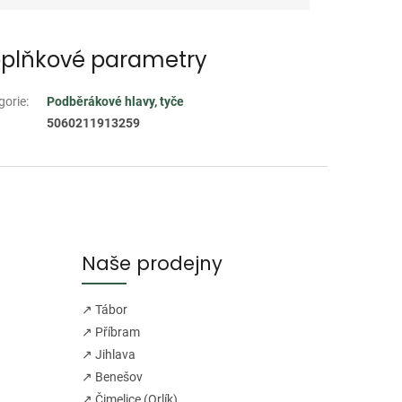
plňkové parametry
gorie
:
Podběrákové hlavy, tyče
5060211913259
Naše prodejny
↗ Tábor
↗ Příbram
↗ Jihlava
↗ Benešov
↗ Čimelice (Orlík)