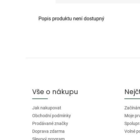
Popis produktu není dostupný
Z
á
p
a
Vše o nákupu
Nejč
t
í
Jak nakupovat
Začínáme
Obchodní podmínky
Moje pr
Prodávané značky
Spolupr
Doprava zdarma
Volné p
Slevový program