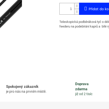
Přidat do ko
Teleskopická podběráková tyč o délc
feederu na podebírání kaprů a bílé r
Doprava
Spokojený zákazník
zdarma
je pro nás na prvním místě.
již od 2 tisíc