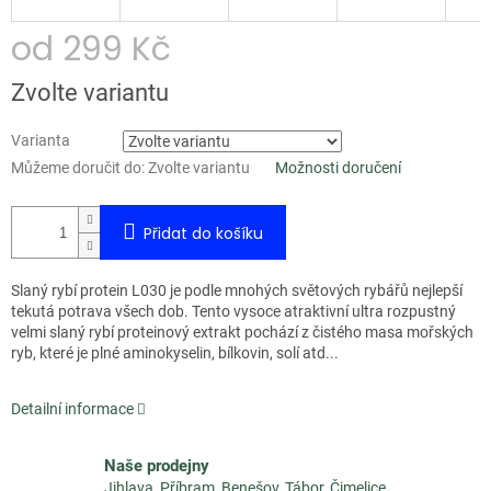
od
299 Kč
Měrná
Zvolte variantu
cena:
Varianta
Můžeme doručit do:
Zvolte variantu
Možnosti doručení
Přidat do košíku
Slaný rybí protein L030 je podle mnohých světových rybářů nejlepší
tekutá potrava všech dob. Tento vysoce atraktivní ultra rozpustný
velmi slaný rybí proteinový extrakt pochází z čistého masa mořských
ryb, které je plné aminokyselin, bílkovin, solí atd...
Detailní informace
Naše prodejny
Jihlava, Příbram, Benešov, Tábor, Čimelice,