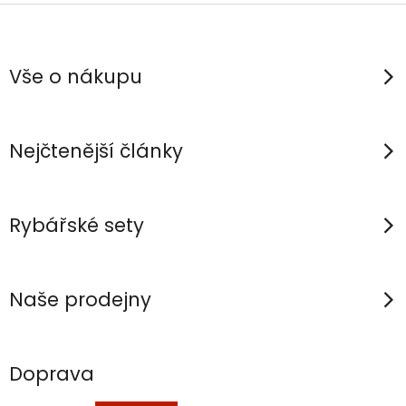
Z
á
p
Vše o nákupu
a
t
í
Nejčtenější články
Rybářské sety
Naše prodejny
Doprava