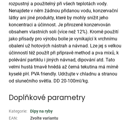
rozpustný a použitelný při všech teplotách vody.
Nenajdete v něm žádnou přidanou vodu, konzervační
látky ani jiné produkty, které by mohly snížit jeho
koncentraci a účinnost. Je přirozeně konzervován
obsahem vlastních soli (více než 12%). Kromě použití
jako přísady pro výrobu bolie je vynikající k vrchnímu
obalení už hotových nástrah a návnad. Lze jej s velkou
účinností též použít při přípravě method a pva mixů, k
polévání partiklu i jiných návnad, dipování atd. Tato
velmi hustá tmavě hnědá až černá tekutina má mírně
kyselé pH. PVA friendly. Udržujte v chladnu a stranou
od slunečního světla. DD 20-100ml/kg.
Doplňkové parametry
Kategorie
:
Dipy na ryby
EAN
:
Zvolte variantu