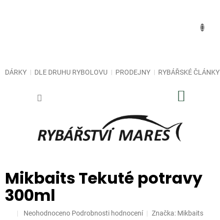
Přejít
na
obsah
DÁRKY
DLE DRUHU RYBOLOVU
PRODEJNY
RYBÁŘSKÉ ČLÁNKY
NÁKUP
KOŠÍK
Mikbaits Tekuté potravy
300ml
Průměrné
Neohodnoceno
Podrobnosti hodnocení
Značka:
Mikbaits