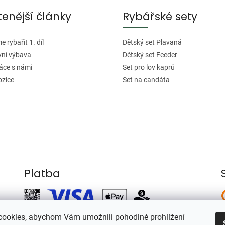
tenější články
Rybářské sety
 rybařit 1. díl
Dětský set Plavaná
vní výbava
Dětský set Feeder
áce s námi
Set pro lov kaprů
ozice
Set na candáta
Platba
ookies, abychom Vám umožnili pohodlné prohlížení