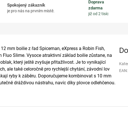
Doprava
Spokojený zákazník
zdarma
je pro nás na prvním místě.
již od 2 tisíc
é 12 mm boilie z řad Spiceman, eXpress a Robin Fish,
Do
 Fluo Slime. Vysoce atraktivní základ boilie zůstane, na
blak, který ještě zvyšuje přitažlivost. Je to vynikající
Kate
h, ale také celoročně pro rychlejší chytání, závodní lov
EAN
:
 lákají ryby k záběru. Doporučujeme kombinovat s 10 mm
skutečně dráždivou nástrahu, navíc díky plovce odlehčenou.