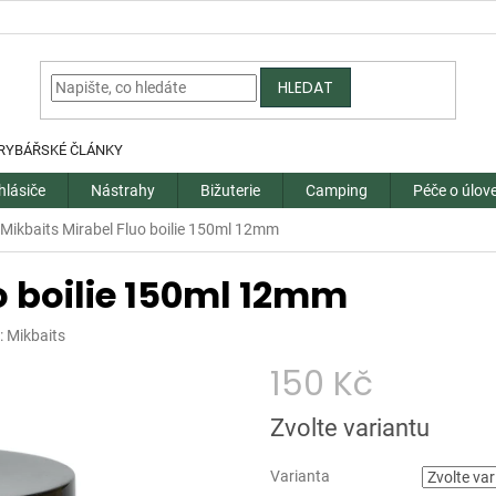
HLEDAT
RYBÁŘSKÉ ČLÁNKY
hlásiče
Nástrahy
Bižuterie
Camping
Péče o úlov
Mikbaits Mirabel Fluo boilie 150ml 12mm
o boilie 150ml 12mm
:
Mikbaits
150 Kč
Měrná
Zvolte variantu
cena:
Varianta