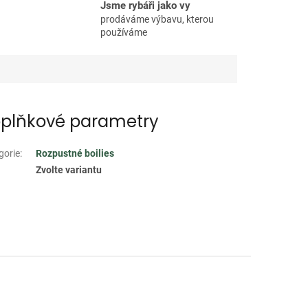
Jsme rybáři jako vy
prodáváme výbavu, kterou
používáme
plňkové parametry
gorie
:
Rozpustné boilies
Zvolte variantu