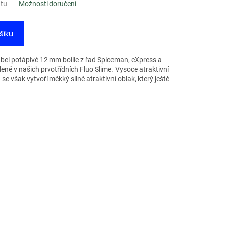
ntu
Možnosti doručení
šíku
rabel potápivé 12 mm boilie z řad Spiceman, eXpress a
ené v našich prvotřídních Fluo Slime. Vysoce atraktivní
se však vytvoří měkký silně atraktivní oblak, který ještě