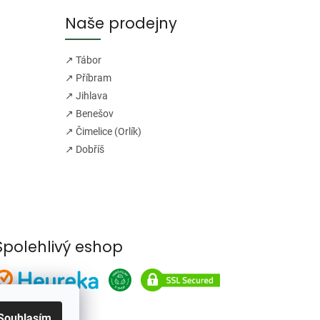
Naše prodejny
↗ Tábor
↗ Příbram
↗ Jihlava
↗ Benešov
↗ Čimelice (Orlík)
↗ Dobříš
Spolehlivý eshop
Souhlasím