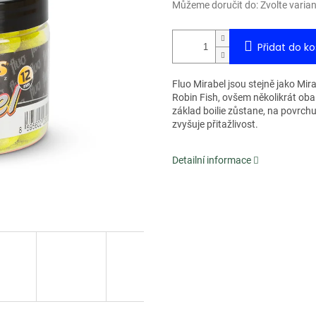
Můžeme doručit do:
Zvolte varia
Přidat do ko
Fluo Mirabel jsou stejně jako Mi
Robin Fish, ovšem několikrát obal
základ boilie zůstane, na povrchu 
zvyšuje přitažlivost.
Detailní informace