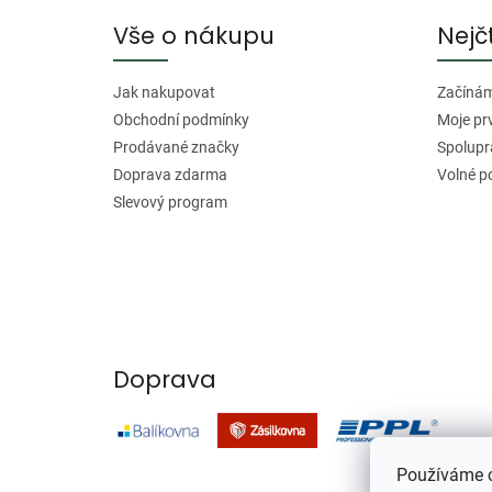
a
Vše o nákupu
Nejč
t
í
Jak nakupovat
Začínáme
Obchodní podmínky
Moje pr
Prodávané značky
Spolupr
Doprava zdarma
Volné p
Slevový program
Doprava
Používáme c