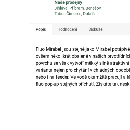
Naše prodejny
Jihlava, Příbram, Benešov,
Tábor, Čimelice, Dobříš
Popis
Hodnocení
Diskuze
Fluo Mirabel jsou stejně jako Mirabel potápiv
ovšem několikrát obalené v našich prvotřídních
povrchu se však vytvoří měkký silně atraktivní o
varianta nejen pro chytání v chladných obdobíc
nebo i na feeder. Ve vodě okamžitě pracují a
fluo pop-up stejných příchutí. Získáte tak ne
Z
á
p