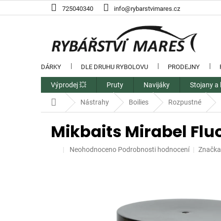
Přejít
725040340
info@rybarstvimares.cz
na
obsah
DÁRKY
DLE DRUHU RYBOLOVU
PRODEJNY
Výprodej 💥
Pruty
Navijáky
Stojany a 
Domů
Nástrahy
Boilies
Rozpustné
Mikbaits Mirabel Flu
Průměrné
Neohodnoceno
Podrobnosti hodnocení
Značka
hodnocení
produktu
je
0,0
z
5
hvězdiček.