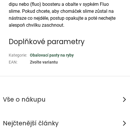
dipu nebo (fluo) boosteru a obalte v sypkém Fluo
slime. Pokud chcete, aby chomáček slime zůstal na
nástraze co nejdéle, postup opakujte a poté nechejte
alespoň chvilku zaschnout.
Doplňkové parametry
Kategorie
:
Obalovací pasty na ryby
EAN
:
Zvolte variantu
Z
á
p
Vše o nákupu
a
t
í
Nejčtenější články