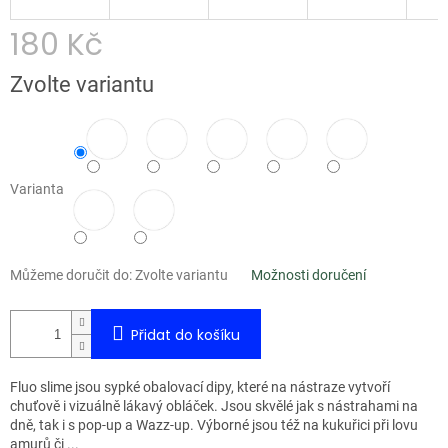
180 Kč
Měrná
Zvolte variantu
cena:
Varianta
Můžeme doručit do:
Zvolte variantu
Možnosti doručení
Přidat do košíku
Fluo slime jsou sypké obalovací dipy, které na nástraze vytvoří
chuťově i vizuálně lákavý obláček. Jsou skvělé jak s nástrahami na
dně, tak i s pop-up a Wazz-up. Výborné jsou též na kukuřici při lovu
amurů či ...