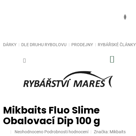
Přejít
na
obsah
DÁRKY
DLE DRUHU RYBOLOVU
PRODEJNY
RYBÁŘSKÉ ČLÁNKY
NÁKUP
KOŠÍK
Mikbaits Fluo Slime
Obalovací Dip 100 g
Průměrné
Neohodnoceno
Podrobnosti hodnocení
Značka:
Mikbaits