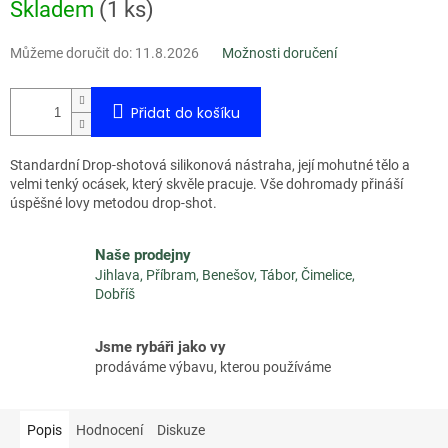
Měrná
Skladem
(
1 ks
)
cena:
Můžeme doručit do:
11.8.2026
Možnosti doručení
Přidat do košíku
Standardní Drop-shotová silikonová nástraha, její mohutné tělo a
velmi tenký ocásek, který skvěle pracuje. Vše dohromady přináší
úspěšné lovy metodou drop-shot.
Naše prodejny
Jihlava, Příbram, Benešov, Tábor, Čimelice,
Dobříš
Jsme rybáři jako vy
prodáváme výbavu, kterou používáme
Popis
Hodnocení
Diskuze