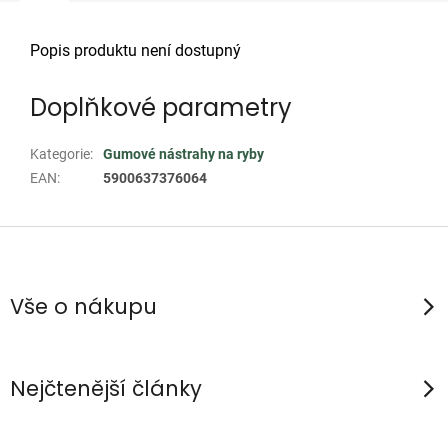
Popis produktu není dostupný
Doplňkové parametry
Kategorie
:
Gumové nástrahy na ryby
EAN
:
5900637376064
Z
á
p
Vše o nákupu
a
t
í
Nejčtenější články