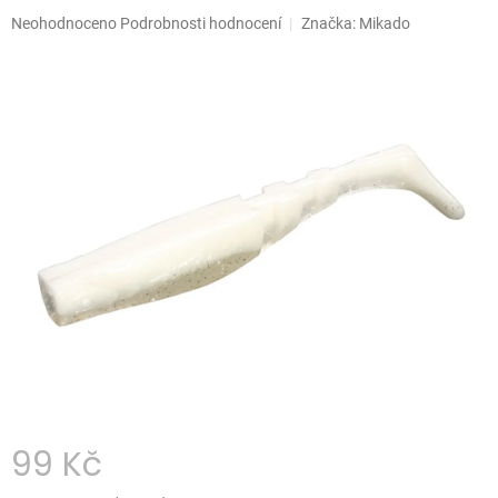
Průměrné
Neohodnoceno
Podrobnosti hodnocení
Značka:
Mikado
hodnocení
produktu
je
0,0
z
5
hvězdiček.
99 Kč