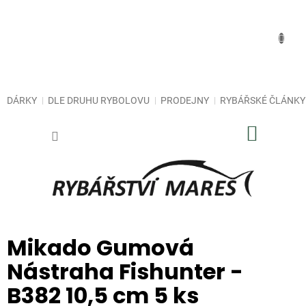
Přejít
na
obsah
DÁRKY
DLE DRUHU RYBOLOVU
PRODEJNY
RYBÁŘSKÉ ČLÁNKY
NÁKUP
KOŠÍK
Mikado Gumová
Nástraha Fishunter -
B382 10,5 cm 5 ks