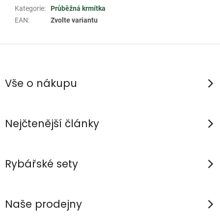
Kategorie
:
Průběžná krmítka
EAN
:
Zvolte variantu
Z
á
p
Vše o nákupu
a
t
í
Nejčtenější články
Rybářské sety
Naše prodejny