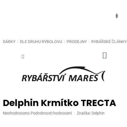
Přejít
na
obsah
DÁRKY
DLE DRUHU RYBOLOVU
PRODEJNY
RYBÁŘSKÉ ČLÁNKY
NÁKUP
KOŠÍK
Delphin Krmítko TRECTA
Průměrné
Neohodnoceno
Podrobnosti hodnocení
Značka:
Delphin
hodnocení
produktu