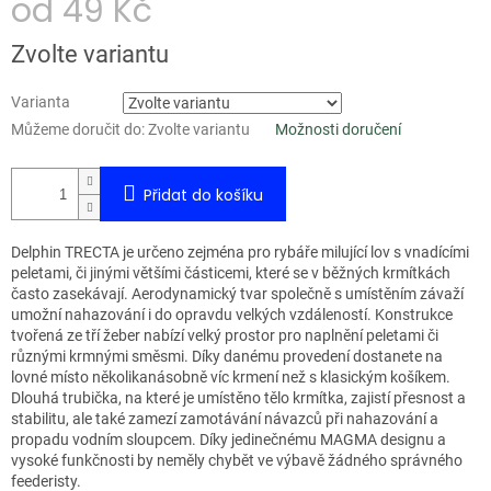
od
49 Kč
Měrná
Zvolte variantu
cena:
Varianta
Můžeme doručit do:
Zvolte variantu
Možnosti doručení
Přidat do košíku
Delphin TRECTA je určeno zejména pro rybáře milující lov s vnadícími
peletami, či jinými většími částicemi, které se v běžných krmítkách
často zasekávají. Aerodynamický tvar společně s umístěním závaží
umožní nahazování i do opravdu velkých vzdáleností. Konstrukce
tvořená ze tří žeber nabízí velký prostor pro naplnění peletami či
různými krmnými směsmi. Díky danému provedení dostanete na
lovné místo několikanásobně víc krmení než s klasickým košíkem.
Dlouhá trubička, na které je umístěno tělo krmítka, zajistí přesnost a
stabilitu, ale také zamezí zamotávání návazců při nahazování a
propadu vodním sloupcem. Díky jedinečnému MAGMA designu a
vysoké funkčnosti by neměly chybět ve výbavě žádného správného
feederisty.